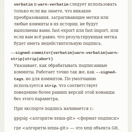
и
следует использовать
verbatim
warn-verbatim
только если вы знаете, что никакие
преобразования, затрагивающие метки или
любые коммиты в их истории, не будут
выполнены вами, fast-export или fast-import, или
если вам всё равно, что результирующая метка
будет иметь недействительную подпись.
--signed-commits=(verbatim|warn-verbatim|warn-
strip|strip|abort)
Указывает, как обрабатывать подписанные
коммиты. Работает точно так же, как
--signed-
, но для коммитов. По умолчанию
tags
используется
, что соответствует
strip
поведению более ранних версий этой команды
без этого параметра.
При экспорте подпись начинается с:
gpgsig <алгоритм-хеша-git> <формат-подписи>
где <алгоритм-хеша-git> — это хеш объекта Git,