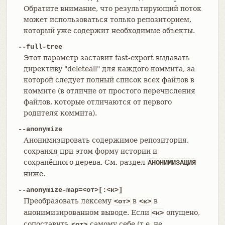
Обратите внимание, что результирующий поток
может использоваться только репозиторием,
который уже содержит необходимые объекты.
--full-tree
Этот параметр заставит fast-export выдавать
директиву "deleteall" для каждого коммита, за
которой следует полный список всех файлов в
коммите (в отличие от простого перечисления
файлов, которые отличаются от первого
родителя коммита).
--anonymize
Анонимизировать содержимое репозитория,
сохраняя при этом форму истории и
сохранённого дерева. См. раздел
АНОНИМИЗАЦИЯ
ниже.
--anonymize-map=<от>[:<к>]
Преобразовать лексему
в
в
<от>
<к>
анонимизированном выводе. Если
опущено,
<к>
сопоставить
самому себе (т.е. не
<от>