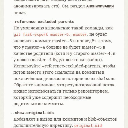
анонимизировать его). См. раздел
АНОНИМИЗАЦИЯ
ниже.
--reference-excluded-parents
По умолчанию выполнение такой команды, как
, не будет
git
fast-export
master~5..master
включать коммит master~5 и приведёт к тому,
что у master~4 больше не будет master~5 в
качестве родителя (хотя и у старого master~4, и
у нового master~4 будут все те же файлы).
Используйте --reference-excluded-parents, чтобы
поток вместо этого ссылался на коммиты в
исключённом диапазоне истории по их sha1sum.
Обратите внимание, что результирующий поток
может использоваться только репозиторием,
который уже содержит необходимые
родительские коммиты.
--show-original-ids
Добавляет в вывод для коммитов и blob-объектов
дополнительную директиву,
original-oid