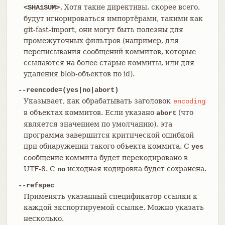
. Хотя такие директивы, скорее всего,
<SHA1SUM>
будут игнорироваться импортёрами, такими как
git-fast-import, они могут быть полезны для
промежуточных фильтров (например, для
переписывания сообщений коммитов, которые
ссылаются на более старые коммиты, или для
удаления blob-объектов по id).
--reencode=(yes|no|abort)
Указывает, как обрабатывать заголовок
encoding
в объектах коммитов. Если указано
(что
abort
является значением по умолчанию), эта
программа завершится критической ошибкой
при обнаружении такого объекта коммита. С
yes
сообщение коммита будет перекодировано в
UTF-8. С
исходная кодировка будет сохранена.
no
--refspec
Применять указанный спецификатор ссылки к
каждой экспортируемой ссылке. Можно указать
несколько.