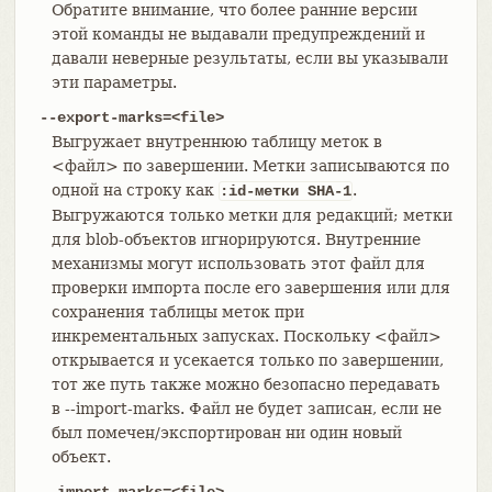
Обратите внимание, что более ранние версии
этой команды не выдавали предупреждений и
давали неверные результаты, если вы указывали
эти параметры.
--export-marks=<file>
Выгружает внутреннюю таблицу меток в
<файл> по завершении. Метки записываются по
одной на строку как
.
:id-метки SHA-1
Выгружаются только метки для редакций; метки
для blob-объектов игнорируются. Внутренние
механизмы могут использовать этот файл для
проверки импорта после его завершения или для
сохранения таблицы меток при
инкрементальных запусках. Поскольку <файл>
открывается и усекается только по завершении,
тот же путь также можно безопасно передавать
в --import-marks. Файл не будет записан, если не
был помечен/экспортирован ни один новый
объект.
--import-marks=<file>