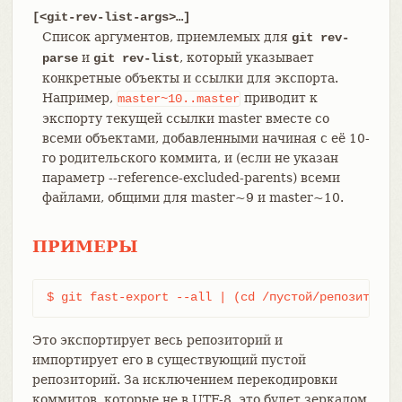
[<git-rev-list-args>…​]
Список аргументов, приемлемых для
git rev-
и
, который указывает
parse
git rev-list
конкретные объекты и ссылки для экспорта.
Например,
приводит к
master~10..master
экспорту текущей ссылки master вместе со
всеми объектами, добавленными начиная с её 10-
го родительского коммита, и (если не указан
параметр --reference-excluded-parents) всеми
файлами, общими для master~9 и master~10.
ПРИМЕРЫ
$ git fast-export --all | (cd /пустой/репозиторий
Это экспортирует весь репозиторий и
импортирует его в существующий пустой
репозиторий. За исключением перекодировки
коммитов, которые не в UTF-8, это будет зеркалом