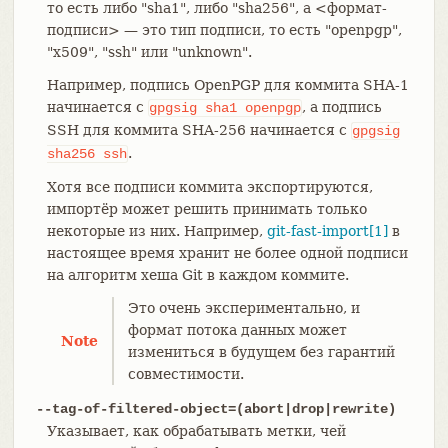
то есть либо "sha1", либо "sha256", а <формат-
подписи> — это тип подписи, то есть "openpgp",
"x509", "ssh" или "unknown".
Например, подпись OpenPGP для коммита SHA-1
начинается с
, а подпись
gpgsig
sha1
openpgp
SSH для коммита SHA-256 начинается с
gpgsig
.
sha256
ssh
Хотя все подписи коммита экспортируются,
импортёр может решить принимать только
некоторые из них. Например,
git-fast-import[1]
в
настоящее время хранит не более одной подписи
на алгоритм хеша Git в каждом коммите.
Это очень экспериментально, и
формат потока данных может
Note
измениться в будущем без гарантий
совместимости.
--tag-of-filtered-object=(abort|drop|rewrite)
Указывает, как обрабатывать метки, чей