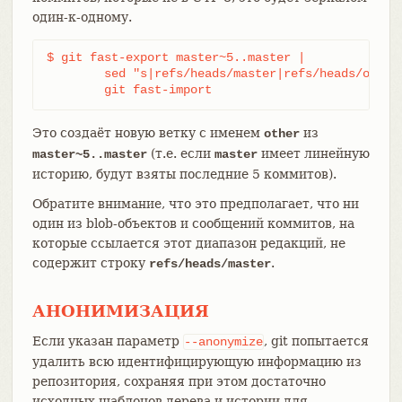
один-к-одному.
$ git fast-export master~5..master |

	sed "s|refs/heads/master|refs/heads/other|" |

	git fast-import
Это создаёт новую ветку с именем
из
other
(т.е. если
имеет линейную
master~5..master
master
историю, будут взяты последние 5 коммитов).
Обратите внимание, что это предполагает, что ни
один из blob-объектов и сообщений коммитов, на
которые ссылается этот диапазон редакций, не
содержит строку
.
refs/heads/master
АНОНИМИЗАЦИЯ
Если указан параметр
, git попытается
--anonymize
удалить всю идентифицирующую информацию из
репозитория, сохраняя при этом достаточно
исходных шаблонов дерева и истории для