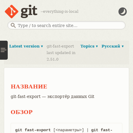
--everything-is-local
Latest version ▾
git-fast-export
Topics ▾
Русский ▾
last updated in
2.51.0
НАЗВАНИЕ
git-fast-export — экспортёр данных Git
ОБЗОР
git fast-export
 [<параметры>] | 
git fast-