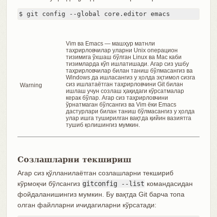
$ git config --global core.editor emacs
Vim ва Emacs — машҳур матнли
таҳрирловчилар уларни Unix операцион
тизимига ўхшаш бўлган Linux ва Mac каби
тизимларда кўп ишлатишади. Агар сиз ушбу
таҳрирловчилар билан таниш бўлмасангиз ва
Windows да ишласангиз у ҳолда эҳтимол сизга
сиз ишлатаётган таҳрирловчини Git билан
Warning
ишлаш учун созлаш ҳақидаги кўрсатмалар
керак бўлар. Агар сиз таҳрирловчини
ўрнатмаган бўлсангиз ва Vim ёки Emacs
дастурлари билан таниш бўлмасангиз у ҳолда
улар ишга туширилган вақтда қийин вазиятга
тушиб қолишингиз мумкин.
Созлашларни текшириш
Агар сиз қўлланилаётган созлашларни текшириб
кўрмоқчи бўлсангиз
gitconfig --list
командасидан
фойдаланишингиз мумкин. Бу вақтда Git барча топа
олган файлларни ичидагиларни кўрсатади: