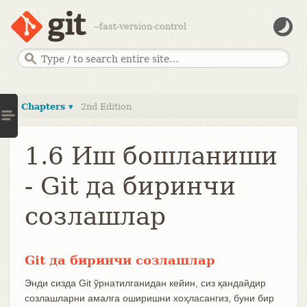
--fast-version-control
Chapters ▾
2nd Edition
1.6 Иш бошланиши
- Git да биринчи
созлашлар
Git да биринчи созлашлар
Энди сизда Git ўрнатилганидан кейин, сиз қандайдир
созлашларни амалга оширишни хоҳласангиз, буни бир