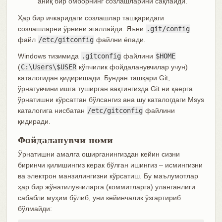
аниқ бир омборнинг созлашларини сақлайди.
Ҳар бир ичкаридаги созлашлар ташқаридаги
созлашларни ўрнини эгаллайди. Яъни
.git/config
файл
/etc/gitconfig
файлни ёпади.
Windows тизимида
.gitconfig
файлини
$HOME
(
C:\Users\$USER
кўпчилик фойдаланувчилар учун)
каталогидан қидиришади. Бундан ташқари Git,
ўрнатувчини ишга туширган вақтингизда Git ни қаерга
ўрнатишни кўрсатган бўлсангиз ана шу каталогдаги Msys
каталогига нисбатан
/etc/gitconfig
файлини
қидиради.
Фойдаланувчи номи
Ўрнатишни амалга оширганингиздан кейин сизни
биринчи қилишингиз керак бўлган ишингиз – исмингизни
ва электрон манзилингизни кўрсатиш. Бу маълумотлар
ҳар бир жўнатилувчиларга (коммитларга) уланганлиги
сабабли муҳим бўлиб, уни кейинчалик ўзгартириб
бўлмайди: