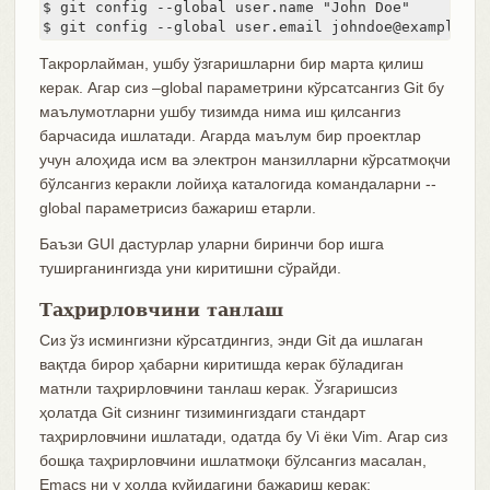
$ git config --global user.name "John Doe"

$ git config --global user.email johndoe@example.co
Такрорлайман, ушбу ўзгаришларни бир марта қилиш
керак. Агар сиз –global параметрини кўрсатсангиз Git бу
маълумотларни ушбу тизимда нима иш қилсангиз
барчасида ишлатади. Агарда маълум бир проектлар
учун алоҳида исм ва электрон манзилларни кўрсатмоқчи
бўлсангиз керакли лойиҳа каталогида командаларни --
global параметрисиз бажариш етарли.
Баъзи GUI дастурлар уларни биринчи бор ишга
туширганингизда уни киритишни сўрайди.
Таҳрирловчини танлаш
Сиз ўз исмингизни кўрсатдингиз, энди Git да ишлаган
вақтда бирор ҳабарни киритишда керак бўладиган
матнли таҳрирловчини танлаш керак. Ўзгаришсиз
ҳолатда Git сизнинг тизимингиздаги стандарт
таҳрирловчини ишлатади, одатда бу Vi ёки Vim. Агар сиз
бошқа таҳрирловчини ишлатмоқи бўлсангиз масалан,
Emacs ни у ҳолда қуйидагини бажариш керак: