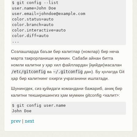
$ git config --list

user.name=John Doe

user.email=johndoe@example.com

color.status=auto

color.branch=auto

color.interactive=auto

color.diff=auto

...
Созлашларда баъзи бир калитлар (номлар) бир неча
марта такрорланиши мумкин. Сабаби айнан битта
номли калитни у ҳар хил файллардан ўқийди(масалан
/etc/gitconfig
ва
~/.gitconfig
дан). Бу ҳолатда Git
ҳар бир калитнинг охирги учраганини ишлатади.
Шунингдек, сиз қуйидаги командани бажариб, аниқ бир
калитни текширишингиз ҳам мумкин gitconfig <калит>:
$ git config user.name

John Doe
prev
|
next