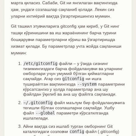
марта қиласиз. Сабаби, Git ни янгилаган вақтингизда
ҳам, ундаги созлашлар сақланиб қолади. Лекин сиз
уларни ихтиёрий вақтда ўзгартиришингиз мумкин.
Git ташкил этувчиларига gitconfig ҳам кириб, у Git нинг
ташқи кўринишини ва иш жараёнининг барча турини
бошқарувчи параметрларни кўриш ва ўзгартиришда
хизмат қилади. Бу параметрлар учта жойда сақланиши
мумкин:
/etc/gitconfig
файли – у ўзида сизнинг
тизимингиздаги барча фойдаланувчи ва уларнинг
омборлари учун умумий бўлган қийматларни
сақлайди. Агар сиз
gitconfig
ни ишга
тушираётган вақтиингизда
--system
параметрини
кўрсатсангиз у ҳолда параметрлар ана шу
файлдан ўқилиб ва ана шу файлга сақланади.
~/.gitconfig
файл маълум бир фойдаланувчига
тегишли бўлган созлашларни сақлайди. Ушбу
файл
--global
параметри кўрсатилганда
ишлатилади.
Айни вақтда сиз ишлаб турган омборнинг Git
каталогидаги созловчи
config
файл (.git/config)