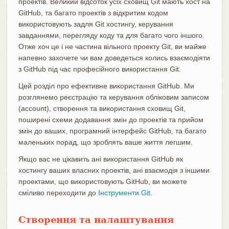
проектів. Великий відсоток усіх сховищ Git мають хост на
GitHub, та багато проектів з відкритим кодом
використовують задля Git хостингу, керування
завданнями, перегляду коду та для багато чого іншого.
Отже хоч це і не частина вільного проекту Git, ви майже
напевно захочете чи вам доведеться колись взаємодіяти
з GitHub під час професійного використання Git.
Цей розділ про ефективне використання GitHub. Ми
розглянемо реєстрацію та керування обліковим записом
(account), створення та використання сховищ Git,
поширені схеми додавання змін до проектів та прийом
змін до ваших, програмний інтерфейс GitHub, та багато
маленьких порад, що зроблять ваше життя легшим.
Якщо вас не цікавить ані використання GitHub як
хостингу ваших власних проектів, ані взаємодія з іншими
проектами, що використовують GitHub, ви можете
сміливо переходити до
Інструменти Git
.
Створення та налаштування