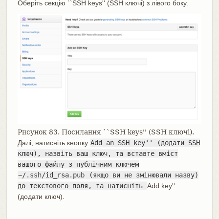
Оберіть секцію ``SSH keys'' (SSH ключі) з лівого боку.
Рисунок 83. Посилання ``SSH keys'' (SSH ключі).
Далі, натисніть кнопку
Add an SSH key'' (додати SSH
ключ), назвіть ваш ключ, та вставте вміст
вашого файлу з публічним ключем
~/.ssh/id_rsa.pub
(якщо ви не змінювали назву)
до текстового поля, та натисніть
Add key''
(додати ключ).