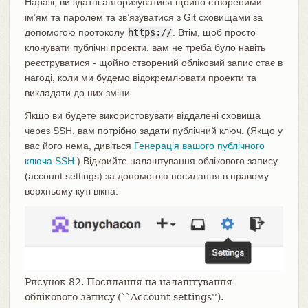
Наразі, ви здатні авторизуватися щойно створеними
ім’ям та паролем та зв’язуватися з Git сховищами за
допомогою протоколу
https://
. Втім, щоб просто
клонувати публічні проекти, вам не треба було навіть
реєструватися - щойно створений обліковий запис стає в
нагоді, коли ми будемо відокремлювати проекти та
викладати до них зміни.
Якщо ви будете використовувати віддалені сховища
через SSH, вам потрібно задати публічний ключ. (Якщо у
вас його нема, дивіться
Генерація вашого публічного
ключа SSH
.) Відкрийте налаштування облікового запису
(account settings) за допомогою посилання в правому
верхньому куті вікна:
Рисунок 82. Посилання на налаштування
облікового запису (``Account settings'').