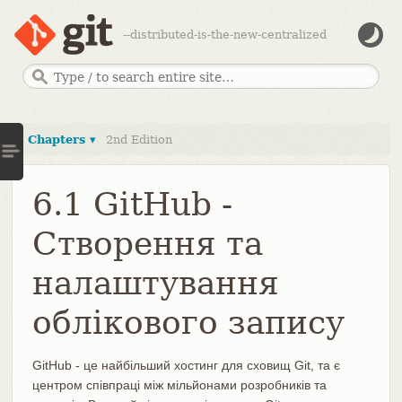
--distributed-is-the-new-centralized
Chapters ▾
2nd Edition
6.1 GitHub -
Створення та
налаштування
облікового запису
GitHub - це найбільший хостинг для сховищ Git, та є
центром співпраці між мільйонами розробників та