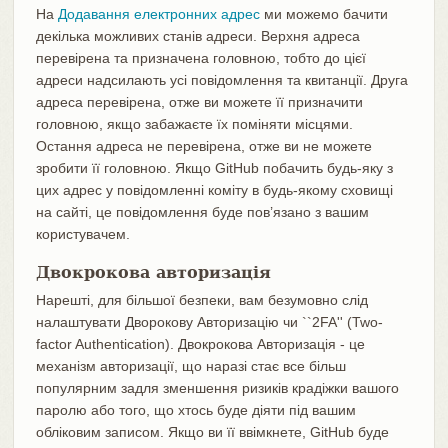
На
Додавання електронних адрес
ми можемо бачити
декілька можливих станів адреси. Верхня адреса
перевірена та призначена головною, тобто до цієї
адреси надсилають усі повідомлення та квитанції. Друга
адреса перевірена, отже ви можете її призначити
головною, якщо забажаєте їх поміняти місцями.
Остання адреса не перевірена, отже ви не можете
зробити її головною. Якщо GitHub побачить будь-яку з
цих адрес у повідомленні коміту в будь-якому сховищі
на сайті, це повідомлення буде пов’язано з вашим
користувачем.
Двокрокова авторизація
Нарешті, для більшої безпеки, вам безумовно слід
налаштувати Дворокову Авторизацію чи ``2FA'' (Two-
factor Authentication). Двокрокова Авторизація - це
механізм авторизації, що наразі стає все більш
популярним задля зменшення ризиків крадіжки вашого
паролю або того, що хтось буде діяти під вашим
обліковим записом. Якщо ви її ввімкнете, GitHub буде