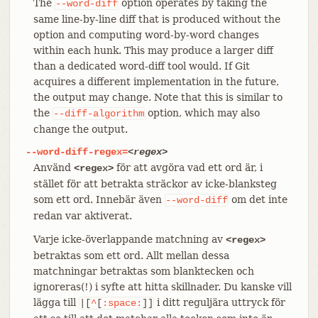
The
option operates by taking the
--word-diff
same line-by-line diff that is produced without the
option and computing word-by-word changes
within each hunk. This may produce a larger diff
than a dedicated word-diff tool would. If Git
acquires a different implementation in the future,
the output may change. Note that this is similar to
the
option, which may also
--diff-algorithm
change the output.
--word-diff-regex=
<regex>
Använd
för att avgöra vad ett ord är, i
<regex>
stället för att betrakta sträckor av icke-blanksteg
som ett ord. Innebär även
om det inte
--word-diff
redan var aktiverat.
Varje icke-överlappande matchning av
<regex>
betraktas som ett ord. Allt mellan dessa
matchningar betraktas som blanktecken och
ignoreras(!) i syfte att hitta skillnader. Du kanske vill
lägga till
i ditt reguljära uttryck för
|[
^
[
:space:
]]