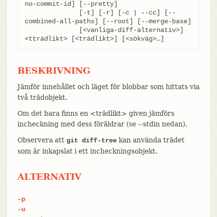
no-commit-id] [--pretty]

	      [-t] [-r] [-c | --cc] [--
combined-all-paths] [--root] [--merge-base]

	      [<vanliga-diff-alternativ>] 
<tträdlikt> [<trädlikt>] [<sökväg>…​]
BESKRIVNING
Jämför innehållet och läget för blobbar som hittats via
två trädobjekt.
Om det bara finns en <trädlikt> given jämförs
incheckning med dess föräldrar (se --stdin nedan).
Observera att
kan använda trädet
git diff-tree
som är inkapslat i ett incheckningsobjekt.
ALTERNATIV
-p
-u