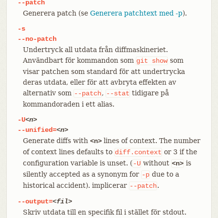
--patch
Generera patch (se
Generera patchtext med -p
).
-s
--no-patch
Undertryck all utdata från diffmaskineriet.
Användbart för kommandon som
som
git
show
visar patchen som standard för att undertrycka
deras utdata, eller för att avbryta effekten av
alternativ som
,
tidigare på
--patch
--stat
kommandoraden i ett alias.
-U
<n>
--unified=
<n>
Generate diffs with
lines of context. The number
<n>
of context lines defaults to
or 3 if the
diff.context
configuration variable is unset. (
without
is
-U
<n>
silently accepted as a synonym for
due to a
-p
historical accident). implicerar
.
--patch
--output=
<fil>
Skriv utdata till en specifik fil i stället för stdout.