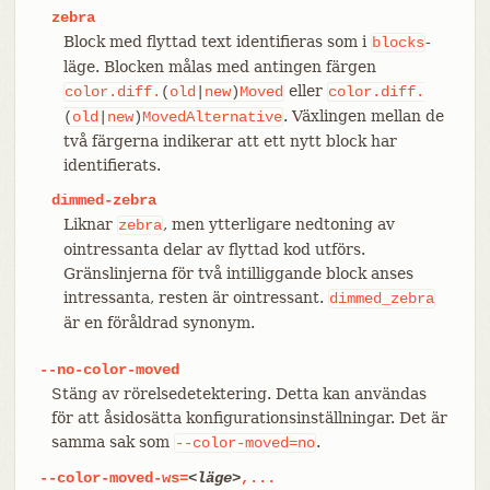
zebra
Block med flyttad text identifieras som i
-
blocks
läge. Blocken målas med antingen färgen
eller
color.diff.
(
old
|
new
)
Moved
color.diff.
. Växlingen mellan de
(
old
|
new
)
MovedAlternative
två färgerna indikerar att ett nytt block har
identifierats.
dimmed-zebra
Liknar
, men ytterligare nedtoning av
zebra
ointressanta delar av flyttad kod utförs.
Gränslinjerna för två intilliggande block anses
intressanta, resten är ointressant.
dimmed_zebra
är en föråldrad synonym.
--no-color-moved
Stäng av rörelsedetektering. Detta kan användas
för att åsidosätta konfigurationsinställningar. Det är
samma sak som
.
--color-moved=no
--color-moved-ws=
<läge>
,...