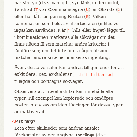
har sin typ (d.v.s. vanlig fil, symlänk, undermodul, …​
) ändrad (
), är Osammanslagna (
), är Okända (
)
T
U
X
eller har fått sin parning Bruten (
). Vilken
B
kombination som helst av filtertecknen (inklusive
inga) kan användas. När
(Allt-eller-inget) läggs till
*
i kombinationen markeras alla sökvägar om det
finns någon fil som matchar andra kriterier i
jämförelsen; om det inte finns någon fil som
matchar andra kriterier markeras ingenting.
Även, dessa versaler kan ändras till gemener för att
exkludera. T.ex. exkluderar
--diff-filter=ad
tillagda och borttagna sökvägar.
Observera att inte alla diffar kan innehålla alla
typer. Till exempel kan kopierade och omdöpta
poster inte visas om identifieringen för dessa typer
är inaktiverad.
-S
<sträng>
Leta efter skillnader som ändrar antalet
förekomster av den angivna
(d.v.s.
<sträng>