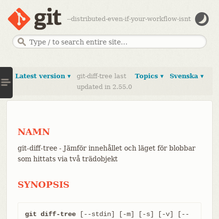
--distributed-even-if-your-workflow-isnt
Latest version ▾
git-diff-tree last
Topics ▾
Svenska ▾
updated in 2.55.0
NAMN
git-diff-tree - Jämför innehållet och läget för blobbar
som hittats via två trädobjekt
SYNOPSIS
git diff-tree
 [--stdin] [-m] [-s] [-v] [--