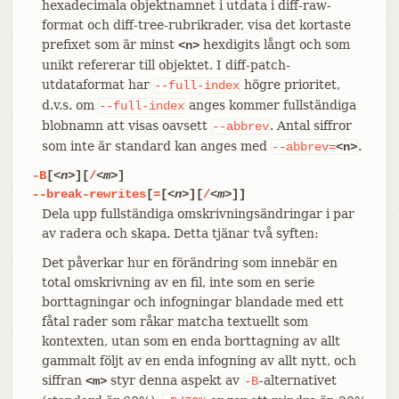
hexadecimala objektnamnet i utdata i diff-raw-
format och diff-tree-rubrikrader, visa det kortaste
prefixet som är minst
hexdigits långt och som
<n>
unikt refererar till objektet. I diff-patch-
utdataformat har
högre prioritet,
--full-index
d.v.s. om
anges kommer fullständiga
--full-index
blobnamn att visas oavsett
. Antal siffror
--abbrev
som inte är standard kan anges med
.
--abbrev=
<n>
-B
[
<n>
][
/
<m>
]
--break-rewrites
[
=
[
<n>
][
/
<m>
]]
Dela upp fullständiga omskrivningsändringar i par
av radera och skapa. Detta tjänar två syften:
Det påverkar hur en förändring som innebär en
total omskrivning av en fil, inte som en serie
borttagningar och infogningar blandade med ett
fåtal rader som råkar matcha textuellt som
kontexten, utan som en enda borttagning av allt
gammalt följt av en enda infogning av allt nytt, och
siffran
styr denna aspekt av
-alternativet
<m>
-B