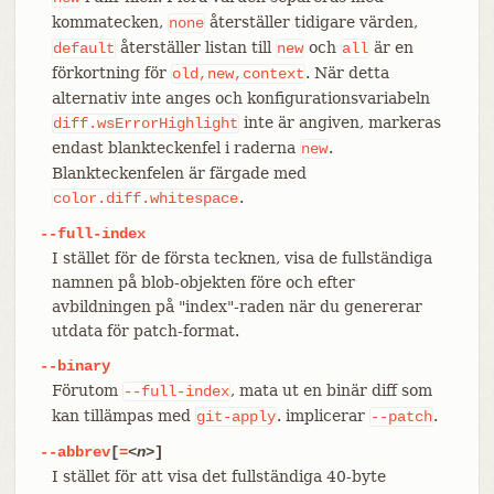
kommatecken,
återställer tidigare värden,
none
återställer listan till
och
är en
default
new
all
förkortning för
. När detta
old,new,context
alternativ inte anges och konfigurationsvariabeln
inte är angiven, markeras
diff.wsErrorHighlight
endast blankteckenfel i raderna
.
new
Blankteckenfelen är färgade med
.
color.diff.whitespace
--full-index
I stället för de första tecknen, visa de fullständiga
namnen på blob-objekten före och efter
avbildningen på "index"-raden när du genererar
utdata för patch-format.
--binary
Förutom
, mata ut en binär diff som
--full-index
kan tillämpas med
. implicerar
.
git-apply
--patch
--abbrev
[
=
<n>
]
I stället för att visa det fullständiga 40-byte