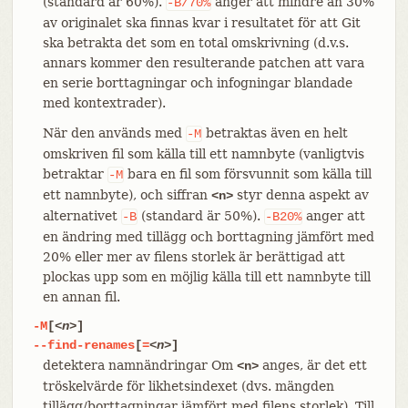
(standard är 60%).
anger att mindre än 30%
-B/70%
av originalet ska finnas kvar i resultatet för att Git
ska betrakta det som en total omskrivning (d.v.s.
annars kommer den resulterande patchen att vara
en serie borttagningar och infogningar blandade
med kontextrader).
När den används med
betraktas även en helt
-M
omskriven fil som källa till ett namnbyte (vanligtvis
betraktar
bara en fil som försvunnit som källa till
-M
ett namnbyte), och siffran
styr denna aspekt av
<n>
alternativet
(standard är 50%).
anger att
-B
-B20%
en ändring med tillägg och borttagning jämfört med
20% eller mer av filens storlek är berättigad att
plockas upp som en möjlig källa till ett namnbyte till
en annan fil.
-M
[
<n>
]
--find-renames
[
=
<n>
]
detektera namnändringar Om
anges, är det ett
<n>
tröskelvärde för likhetsindexet (dvs. mängden
tillägg/borttagningar jämfört med filens storlek). Till