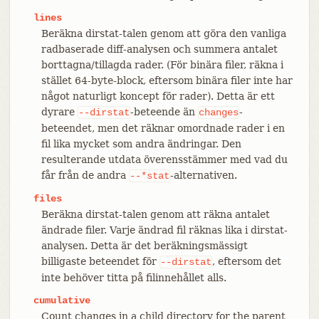
lines
Beräkna dirstat-talen genom att göra den vanliga
radbaserade diff-analysen och summera antalet
borttagna/tillagda rader. (För binära filer, räkna i
stället 64-byte-block, eftersom binära filer inte har
något naturligt koncept för rader). Detta är ett
dyrare
-beteende än
-
--dirstat
changes
beteendet, men det räknar omordnade rader i en
fil lika mycket som andra ändringar. Den
resulterande utdata överensstämmer med vad du
får från de andra
-alternativen.
--*stat
files
Beräkna dirstat-talen genom att räkna antalet
ändrade filer. Varje ändrad fil räknas lika i dirstat-
analysen. Detta är det beräkningsmässigt
billigaste beteendet för
, eftersom det
--dirstat
inte behöver titta på filinnehållet alls.
cumulative
Count changes in a child directory for the parent