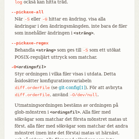
också kan hitta träd.
log
--pickaxe-all
När
eller
hittar en ändring, visa alla
-S
-G
ändringar i den ändringsmängden, inte bara de filer
som innehåller ändringen i
.
<sträng>
--pickaxe-regex
Behandla
som ges till
som ett utökat
<sträng>
-S
POSIX-reguljärt uttryck som matchar.
-O
<ordingsfil>
Styr ordningen i vilka filer visas i utdata. Detta
åsidosätter konfigurationsvariabeln
(se
git-config[1]
). För att avbryta
diff.orderFile
, använd
.
diff.orderFile
-O/dev/null
Utmatningsordningen bestäms av ordningen på
glob-mönstren i
. Alla filer med
<ordingsfil>
sökvägar som matchar det första mönstret matas ut
först, alla filer med sökvägar som matchar det andra
mönstret (men inte det första) matas ut härnäst,