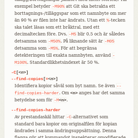
exempel betyder
att Git ska betrakta ett
-M90%
borttagnings-/tilläggspar som ett namnbyte om mer
än 90 % av filen inte har ändrats. Utan ett
-tecken
%
ska talet läsas som ett bråktral, med ett
decimaltecken före. Dvs.
blir 0,5 och är således
-M5
detsamma som
. På liknande sätt är
-M50%
-M05
detsamma som
. För att begränsa
-M5%
detekteringen till exakta namnbyten, använd
-
. Standardlikhetsindexet är 50 %.
M100%
-C
[
<n>
]
--find-copies
[
=
<n>
]
Identifiera kopior såväl som byt namn. Se även
--
. Om
anges har det samma
find-copies-harder
<n>
betydelse som för
.
-M
<n>
--find-copies-harder
Av prestandaskäl hittar
-alternativet som
-C
standard bara kopior om originalfilen för kopian
ändrades i samma ändringsuppsättning. Denna
flagga gör att kommandot inspekterar omodifierade