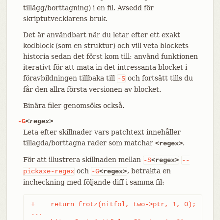
tillägg/borttagning) i en fil. Avsedd för
skriptutvecklarens bruk.
Det är användbart när du letar efter ett exakt
kodblock (som en struktur) och vill veta blockets
historia sedan det först kom till: använd funktionen
iterativt för att mata in det intressanta blocket i
föravbildningen tillbaka till
och fortsätt tills du
-S
får den allra första versionen av blocket.
Binära filer genomsöks också.
-G
<regex>
Leta efter skillnader vars patchtext innehåller
tillagda/borttagna rader som matchar
.
<regex>
För att illustrera skillnaden mellan
-S
<regex>
--
och
, betrakta en
pickaxe-regex
-G
<regex>
incheckning med följande diff i samma fil:
+    return frotz(nitfol, two->ptr, 1, 0);

...
