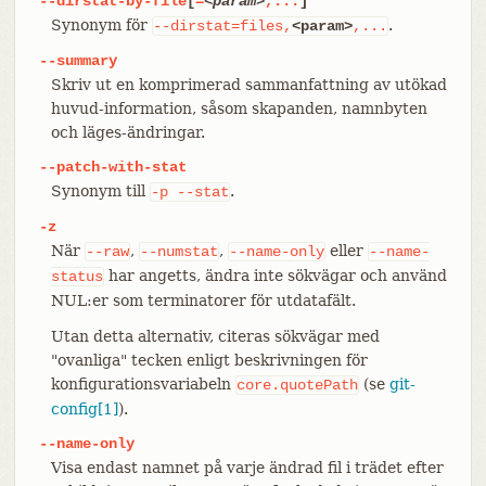
--dirstat-by-file
[
=
<param>
,...
]
Synonym för
.
--dirstat=files,
<param>
,...
--summary
Skriv ut en komprimerad sammanfattning av utökad
huvud-information, såsom skapanden, namnbyten
och läges-ändringar.
--patch-with-stat
Synonym till
.
-p
--stat
-z
När
,
,
eller
--raw
--numstat
--name-only
--name-
har angetts, ändra inte sökvägar och använd
status
NUL:er som terminatorer för utdatafält.
Utan detta alternativ, citeras sökvägar med
"ovanliga" tecken enligt beskrivningen för
konfigurationsvariabeln
(se
git-
core.quotePath
config[1]
).
--name-only
Visa endast namnet på varje ändrad fil i trädet efter