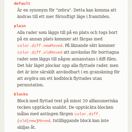
default
Är en synonym för "zebra". Detta kan komma att
ändras till ett mer förnuftigt läge i framtiden.
plain
Alla rader som läggs till på en plats och togs bort
på en annan plats kommer att färgas med
. På liknande sätt kommer
color.diff.newMoved
att användas för borttagna
color.diff.oldMoved
rader som läggs till någon annanstans i diff-filen.
Det här läget plockar upp alla flyttade rader, men
det är inte särskilt användbart i en granskning för
att avgöra om ett kodblock flyttades utan
permutation.
blocks
Block med flyttad text på minst 20 alfanumeriska
tecken upptäcks snabbt. De upptäckta blocken
målas med antingen färgen
color.diff.
. Intilliggande block kan inte
(
old
|
new
)
Moved
skiljas åt.