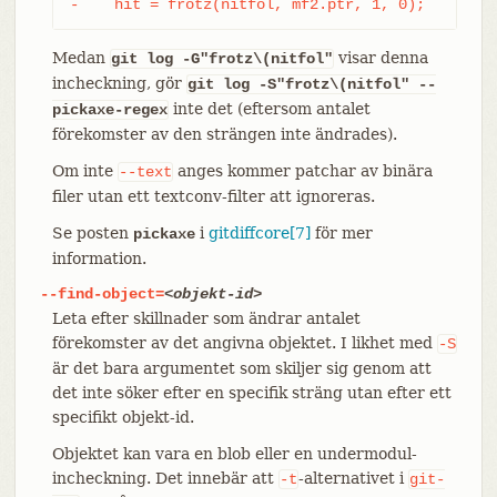
-    hit = frotz(nitfol, mf2.ptr, 1, 0);
Medan
visar denna
git log -G"frotz\(nitfol"
incheckning, gör
git log -S"frotz\(nitfol" --
inte det (eftersom antalet
pickaxe-regex
förekomster av den strängen inte ändrades).
Om inte
anges kommer patchar av binära
--text
filer utan ett textconv-filter att ignoreras.
Se posten
i
gitdiffcore[7]
för mer
pickaxe
information.
--find-object=
<objekt-id>
Leta efter skillnader som ändrar antalet
förekomster av det angivna objektet. I likhet med
-S
är det bara argumentet som skiljer sig genom att
det inte söker efter en specifik sträng utan efter ett
specifikt objekt-id.
Objektet kan vara en blob eller en undermodul-
incheckning. Det innebär att
-alternativet i
-t
git-