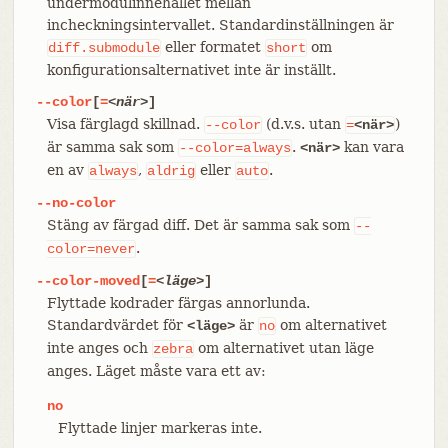
undermodulinnehållet mellan
incheckningsintervallet. Standardinställningen är
eller formatet
om
diff.submodule
short
konfigurationsalternativet inte är inställt.
--color
[
=
<när>
]
Visa färglagd skillnad.
(d.v.s. utan
)
--color
=
<när>
är samma sak som
.
kan vara
--color=always
<när>
en av
,
eller
.
always
aldrig
auto
--no-color
Stäng av färgad diff. Det är samma sak som
--
.
color=never
--color-moved
[
=
<läge>
]
Flyttade kodrader färgas annorlunda.
Standardvärdet för
är
om alternativet
<läge>
no
inte anges och
om alternativet utan läge
zebra
anges. Läget måste vara ett av:
no
Flyttade linjer markeras inte.