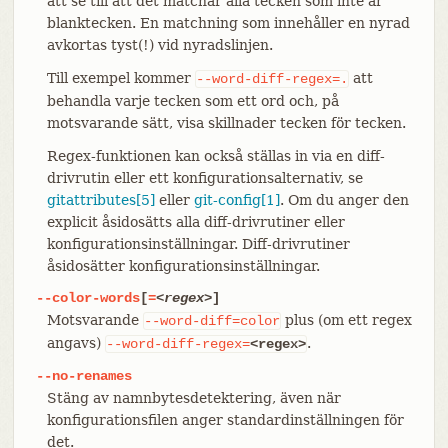
att se till att det matchar alla tecken som inte är
blanktecken. En matchning som innehåller en nyrad
avkortas tyst(!) vid nyradslinjen.
Till exempel kommer
att
--word-diff-regex=.
behandla varje tecken som ett ord och, på
motsvarande sätt, visa skillnader tecken för tecken.
Regex-funktionen kan också ställas in via en diff-
drivrutin eller ett konfigurationsalternativ, se
gitattributes[5]
eller
git-config[1]
. Om du anger den
explicit åsidosätts alla diff-drivrutiner eller
konfigurationsinställningar. Diff-drivrutiner
åsidosätter konfigurationsinställningar.
--color-words
[
=
<regex>
]
Motsvarande
plus (om ett regex
--word-diff=color
angavs)
.
--word-diff-regex=
<regex>
--no-renames
Stäng av namnbytesdetektering, även när
konfigurationsfilen anger standardinställningen för
det.