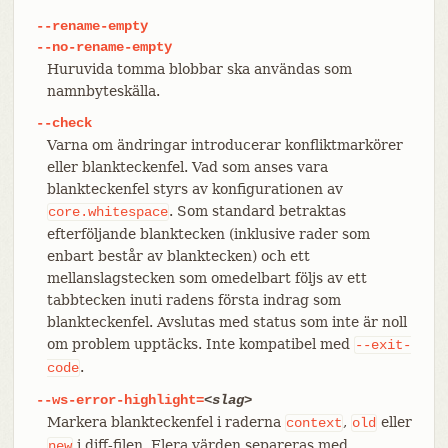
--rename-empty
--no-rename-empty
Huruvida tomma blobbar ska användas som
namnbyteskälla.
--check
Varna om ändringar introducerar konfliktmarkörer
eller blankteckenfel. Vad som anses vara
blankteckenfel styrs av konfigurationen av
. Som standard betraktas
core.whitespace
efterföljande blanktecken (inklusive rader som
enbart består av blanktecken) och ett
mellanslagstecken som omedelbart följs av ett
tabbtecken inuti radens första indrag som
blankteckenfel. Avslutas med status som inte är noll
om problem upptäcks. Inte kompatibel med
--exit-
.
code
--ws-error-highlight=
<slag>
Markera blankteckenfel i raderna
,
eller
context
old
i diff-filen. Flera värden separeras med
new