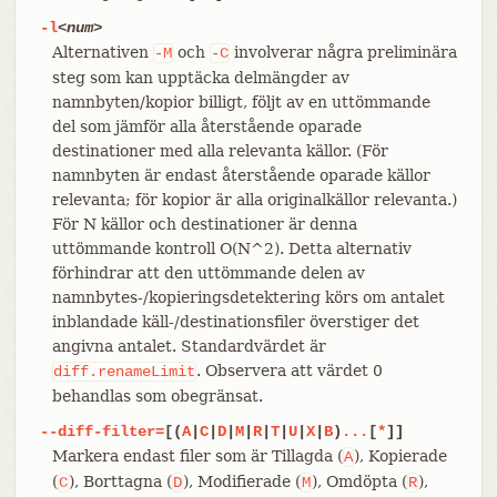
-l
<num>
Alternativen
och
involverar några preliminära
-M
-C
steg som kan upptäcka delmängder av
namnbyten/kopior billigt, följt av en uttömmande
del som jämför alla återstående oparade
destinationer med alla relevanta källor. (För
namnbyten är endast återstående oparade källor
relevanta; för kopior är alla originalkällor relevanta.)
För N källor och destinationer är denna
uttömmande kontroll O(N^2). Detta alternativ
förhindrar att den uttömmande delen av
namnbytes-/kopieringsdetektering körs om antalet
inblandade käll-/destinationsfiler överstiger det
angivna antalet. Standardvärdet är
. Observera att värdet 0
diff.renameLimit
behandlas som obegränsat.
--diff-filter=
[(
A
|
C
|
D
|
M
|
R
|
T
|
U
|
X
|
B
)
...
[
*
]]
Markera endast filer som är Tillagda (
), Kopierade
A
(
), Borttagna (
), Modifierade (
), Omdöpta (
),
C
D
M
R