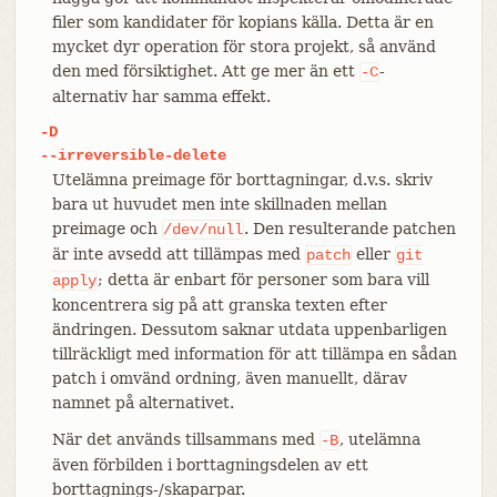
filer som kandidater för kopians källa. Detta är en
mycket dyr operation för stora projekt, så använd
den med försiktighet. Att ge mer än ett
-
-C
alternativ har samma effekt.
-D
--irreversible-delete
Utelämna preimage för borttagningar, d.v.s. skriv
bara ut huvudet men inte skillnaden mellan
preimage och
. Den resulterande patchen
/dev/null
är inte avsedd att tillämpas med
eller
patch
git
; detta är enbart för personer som bara vill
apply
koncentrera sig på att granska texten efter
ändringen. Dessutom saknar utdata uppenbarligen
tillräckligt med information för att tillämpa en sådan
patch i omvänd ordning, även manuellt, därav
namnet på alternativet.
När det används tillsammans med
, utelämna
-B
även förbilden i borttagningsdelen av ett
borttagnings-/skaparpar.