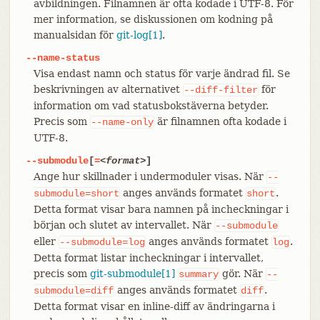
avbildningen. Filnamnen är ofta kodade i UTF-8. För
mer information, se diskussionen om kodning på
manualsidan för
git-log[1]
.
--name-status
Visa endast namn och status för varje ändrad fil. Se
beskrivningen av alternativet
för
--diff-filter
information om vad statusbokstäverna betyder.
Precis som
är filnamnen ofta kodade i
--name-only
UTF-8.
--submodule
[
=
<format>
]
Ange hur skillnader i undermoduler visas. När
--
anges används formatet
.
submodule=short
short
Detta format visar bara namnen på incheckningar i
början och slutet av intervallet. När
--submodule
eller
anges används formatet
.
--submodule=log
log
Detta format listar incheckningar i intervallet,
precis som
git-submodule[1]
gör. När
summary
--
anges används formatet
.
submodule=diff
diff
Detta format visar en inline-diff av ändringarna i