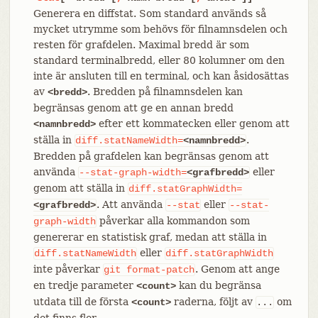
Generera en diffstat. Som standard används så
mycket utrymme som behövs för filnamnsdelen och
resten för grafdelen. Maximal bredd är som
standard terminalbredd, eller 80 kolumner om den
inte är ansluten till en terminal, och kan åsidosättas
av
. Bredden på filnamnsdelen kan
<bredd>
begränsas genom att ge en annan bredd
efter ett kommatecken eller genom att
<namnbredd>
ställa in
.
diff.statNameWidth=
<namnbredd>
Bredden på grafdelen kan begränsas genom att
använda
eller
--stat-graph-width=
<grafbredd>
genom att ställa in
diff.statGraphWidth=
. Att använda
eller
<grafbredd>
--stat
--stat-
påverkar alla kommandon som
graph-width
genererar en statistisk graf, medan att ställa in
eller
diff.statNameWidth
diff.statGraphWidth
inte påverkar
. Genom att ange
git
format-patch
en tredje parameter
kan du begränsa
<count>
utdata till de första
raderna, följt av
om
<count>
...
det finns fler.