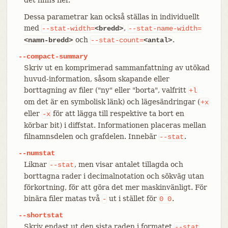
Dessa parametrar kan också ställas in individuellt
med
,
--stat-width=
<bredd>
--stat-name-width=
och
.
<namn-bredd>
--stat-count=
<antal>
--compact-summary
Skriv ut en komprimerad sammanfattning av utökad
huvud-information, såsom skapande eller
borttagning av filer ("ny" eller "borta", valfritt
+l
om det är en symbolisk länk) och lägesändringar (
+x
eller
för att lägga till respektive ta bort en
-x
körbar bit) i diffstat. Informationen placeras mellan
filnamnsdelen och grafdelen. Innebär
.
--stat
--numstat
Liknar
, men visar antalet tillagda och
--stat
borttagna rader i decimalnotation och sökväg utan
förkortning, för att göra det mer maskinvänligt. För
binära filer matas två
ut i stället för
.
-
0
0
--shortstat
Skriv endast ut den sista raden i formatet
--stat