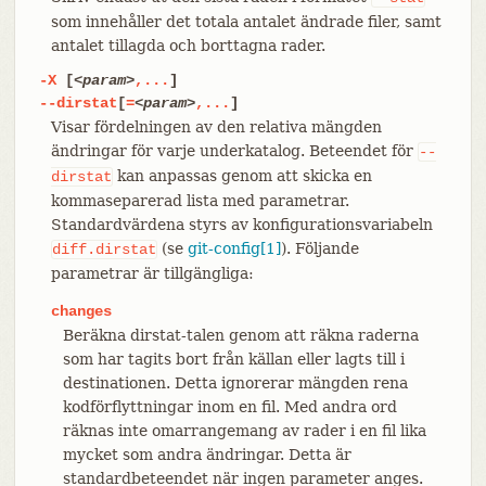
som innehåller det totala antalet ändrade filer, samt
antalet tillagda och borttagna rader.
-X
[
<param>
,...
]
--dirstat
[
=
<param>
,...
]
Visar fördelningen av den relativa mängden
ändringar för varje underkatalog. Beteendet för
--
kan anpassas genom att skicka en
dirstat
kommaseparerad lista med parametrar.
Standardvärdena styrs av konfigurationsvariabeln
(se
git-config[1]
). Följande
diff.dirstat
parametrar är tillgängliga:
changes
Beräkna dirstat-talen genom att räkna raderna
som har tagits bort från källan eller lagts till i
destinationen. Detta ignorerar mängden rena
kodförflyttningar inom en fil. Med andra ord
räknas inte omarrangemang av rader i en fil lika
mycket som andra ändringar. Detta är
standardbeteendet när ingen parameter anges.