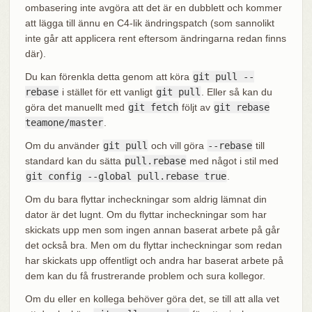
ombasering inte avgöra att det är en dubblett och kommer
att lägga till ännu en C4-lik ändringspatch (som sannolikt
inte går att applicera rent eftersom ändringarna redan finns
där).
Du kan förenkla detta genom att köra
git pull --
rebase
i stället för ett vanligt
git pull
. Eller så kan du
göra det manuellt med
git fetch
följt av
git rebase
teamone/master
.
Om du använder
git pull
och vill göra
--rebase
till
standard kan du sätta
pull.rebase
med något i stil med
git config --global pull.rebase true
.
Om du bara flyttar incheckningar som aldrig lämnat din
dator är det lugnt. Om du flyttar incheckningar som har
skickats upp men som ingen annan baserat arbete på går
det också bra. Men om du flyttar incheckningar som redan
har skickats upp offentligt och andra har baserat arbete på
dem kan du få frustrerande problem och sura kollegor.
Om du eller en kollega behöver göra det, se till att alla vet