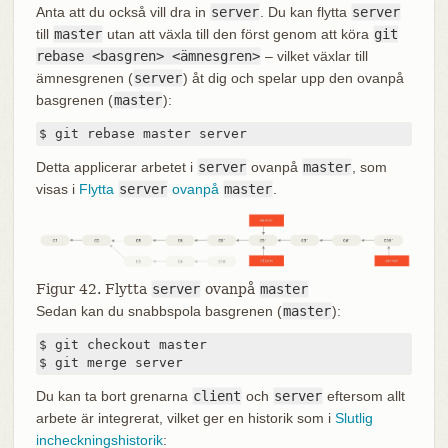
Anta att du också vill dra in
server
. Du kan flytta
server
till
master
utan att växla till den först genom att köra
git
rebase <basgren> <ämnesgren>
– vilket växlar till
ämnesgrenen (
server
) åt dig och spelar upp den ovanpå
basgrenen (
master
):
$ git rebase master server
Detta applicerar arbetet i
server
ovanpå
master
, som
visas i
Flytta
server
ovanpå
master
.
Figur 42. Flytta
server
ovanpå
master
Sedan kan du snabbspola basgrenen (
master
):
$ git checkout master

$ git merge server
Du kan ta bort grenarna
client
och
server
eftersom allt
arbete är integrerat, vilket ger en historik som i
Slutlig
incheckningshistorik
: