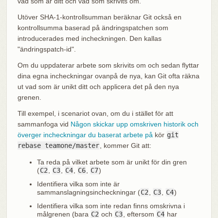
vad som är ditt och vad som skrivits om.
Utöver SHA-1-kontrollsumman beräknar Git också en
kontrollsumma baserad på ändringspatchen som
introducerades med incheckningen. Den kallas
"ändringspatch-id".
Om du uppdaterar arbete som skrivits om och sedan flyttar
dina egna incheckningar ovanpå de nya, kan Git ofta räkna
ut vad som är unikt ditt och applicera det på den nya
grenen.
Till exempel, i scenariot ovan, om du i stället för att
sammanfoga vid
Någon skickar upp omskriven historik och
överger incheckningar du baserat arbete på
kör
git
rebase teamone/master
, kommer Git att:
Ta reda på vilket arbete som är unikt för din gren
(
C2
,
C3
,
C4
,
C6
,
C7
)
Identifiera vilka som inte är
sammanslagningsincheckningar (
C2
,
C3
,
C4
)
Identifiera vilka som inte redan finns omskrivna i
målgrenen (bara
C2
och
C3
, eftersom
C4
har