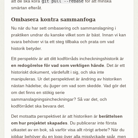
att de ska köra
git pull --rebase
för att minska
smärtan efteråt.
Ombasera kontra sammanfoga
Nu när du har sett ombasering och sammanslagning i
praktiken undrar du kanske vilket som är bäst. Innan vi kan
svara behöver vi ta ett steg tillbaka och prata om vad
historik betyder.
Ett perspektiv är att ditt kodförråds incheckningshistorik är
en redogörelse för vad som verkligen hände
. Det är ett
historiskt dokument, värdefullt i sig, och ska inte
manipuleras. Ur det perspektivet är ändring av historiken
nästan hädelse; du
ljuger
om vad som skedde. Vad gör det
om det finns en stökig serie
sammanslagningsincheckningar? Så var det, och
kodförrådet ska bevara det.
Det motsatta perspektivet är att historiken är
berättelsen
om hur projektet skapades
. Du publicerar inte första
utkastet av en bok, så varför visa allt rörigt arbete? När du
jobbar behöver du en logg över alla misslyckade spår, men