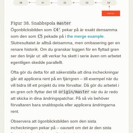
Figur 38. Snabbspola
master
Ögonblicksbilden som
C4'
pekar på är exakt densamma
som den som
C5
pekade på i
the merge example
.
Slutresultatet är alltså detsamma, men ombasering ger en
renare historik. Om du granskar loggen för en flyttad gren
ser den linjär ut: allt verkar ha skett i serie även om arbetet
egentligen skedde parallellt.
Ofta gör du detta för att säkerställa att dina incheckningar
går att applicera rent på en fjärrgren – till exempel när du
vill bidra till ett projekt du inte förvaltar. Då gör du arbetet i
en gren och flyttar det till
origin/master
när du är redo
att skicka in dina ändringspatchar. På så vis behöver
förvaltaren bara snabbspola eller applicera ändringarna
rent.
Observera att ögonblicksbilden som den sista
incheckningen pekar på – oavsett om det är den sista