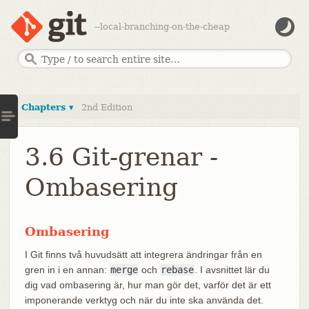
--local-branching-on-the-cheap
Chapters ▾
2nd Edition
3.6 Git-grenar -
Ombasering
Ombasering
I Git finns två huvudsätt att integrera ändringar från en
gren in i en annan:
merge
och
rebase
. I avsnittet lär du
dig vad ombasering är, hur man gör det, varför det är ett
imponerande verktyg och när du inte ska använda det.