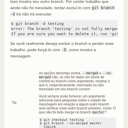
Isso mostra seu outro branch. Por conter trabalho que
ainda não foi mesclado, tentar excluí-lo com
git branch
-d
irá não irá executar:
$ git branch -d testing

error: The branch 'testing' is not fully merged.

If you are sure you want to delete it, run 'git bra
Se você realmente deseja excluir o branch e perder esse
trabalho, pode forçá-lo com
-D
, como mostra a
mensagem.
As opções descritas acima,
--merged
e
--no-
merged
irão, se não for dado um nome de
commit ou branch como argumento, mostrar o
que é, respectivamente, mesclado ou não
mesclado em seu branch
current
.
Você sempre pode fornecer um argumento
adicional para perguntar sobre o estado de
Tip
mesclagem em relação a algum outro branch
sem verificar esse outro branch primeiro, como: O
que não foi feito merge no branch
master
?
$ git checkout testing

$ git branch --no-merged master

  topicA
