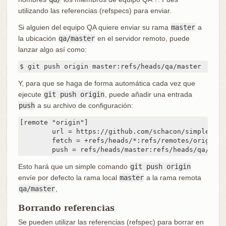
utilizando las referencias (refspecs) para enviar.
Si alguien del equipo QA quiere enviar su rama
master
a
la ubicación
qa/master
en el servidor remoto, puede
lanzar algo así como:
$ git push origin master:refs/heads/qa/master
Y, para que se haga de forma automática cada vez que
ejecute
git push origin
, puede añadir una entrada
push
a su archivo de configuración:
[remote "origin"]

	url = https://github.com/schacon/simplegit-progit

	fetch = +refs/heads/*:refs/remotes/origin/*

	push = refs/heads/master:refs/heads/qa/mast
Esto hará que un simple comando
git push origin
envíe por defecto la rama local
master
a la rama remota
qa/master
,
Borrando referencias
Se pueden utilizar las referencias (refspec) para borrar en