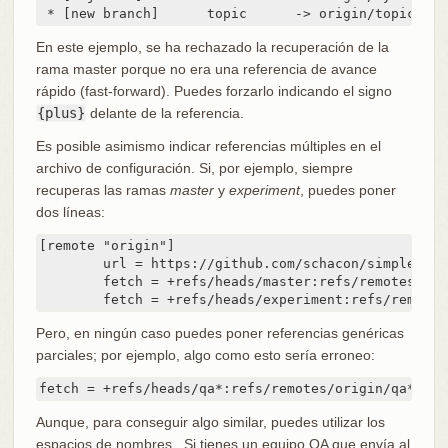
 * [new branch]      topic      -> origin/topic
En este ejemplo, se ha rechazado la recuperación de la
rama master porque no era una referencia de avance
rápido (fast-forward). Puedes forzarlo indicando el signo
{plus}
delante de la referencia.
Es posible asimismo indicar referencias múltiples en el
archivo de configuración. Si, por ejemplo, siempre
recuperas las ramas
master
y
experiment
, puedes poner
dos líneas:
[remote "origin"]

	url = https://github.com/schacon/simplegit-progit

	fetch = +refs/heads/master:refs/remotes/origin/master

	fetch = +refs/heads/experiment:refs/remote
Pero, en ningún caso puedes poner referencias genéricas
parciales; por ejemplo, algo como esto sería erroneo:
fetch = +refs/heads/qa*:refs/remotes/origin/qa*
Aunque, para conseguir algo similar, puedes utilizar los
espacios de nombres . Si tienes un equipo QA que envía al