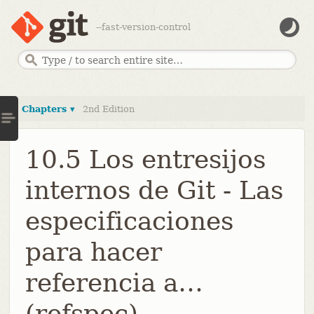
--fast-version-control
Chapters ▾
2nd Edition
10.5 Los entresijos
internos de Git - Las
especificaciones
para hacer
referencia a…​
(refspec)