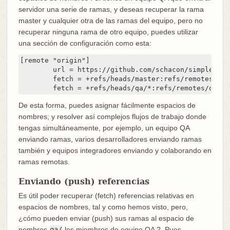
servidor una serie de ramas, y deseas recuperar la rama
master y cualquier otra de las ramas del equipo, pero no
recuperar ninguna rama de otro equipo, puedes utilizar
una sección de configuración como esta:
[remote "origin"]

	url = https://github.com/schacon/simplegit-progit

	fetch = +refs/heads/master:refs/remotes/origin/master

	fetch = +refs/heads/qa/*:refs/remotes/origi
De esta forma, puedes asignar fácilmente espacios de
nombres; y resolver así complejos flujos de trabajo donde
tengas simultáneamente, por ejemplo, un equipo QA
enviando ramas, varios desarrolladores enviando ramas
también y equipos integradores enviando y colaborando en
ramas remotas.
Enviando (push) referencias
Es útil poder recuperar (fetch) referencias relativas en
espacios de nombres, tal y como hemos visto, pero,
¿cómo pueden enviar (push) sus ramas al espacio de
nombres
qa/
los miembros de equipo QA ?. Pues