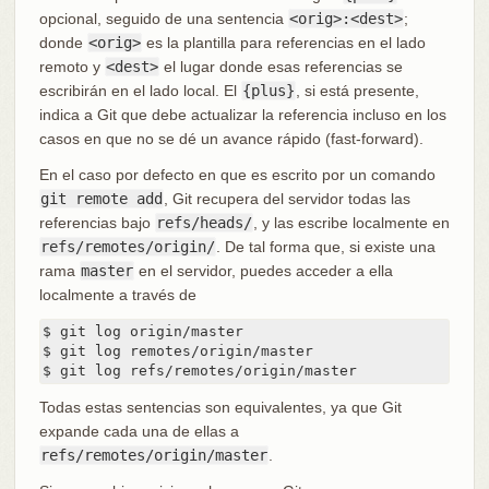
opcional, seguido de una sentencia
<orig>:<dest>
;
donde
<orig>
es la plantilla para referencias en el lado
remoto y
<dest>
el lugar donde esas referencias se
escribirán en el lado local. El
{plus}
, si está presente,
indica a Git que debe actualizar la referencia incluso en los
casos en que no se dé un avance rápido (fast-forward).
En el caso por defecto en que es escrito por un comando
git remote add
, Git recupera del servidor todas las
referencias bajo
refs/heads/
, y las escribe localmente en
refs/remotes/origin/
. De tal forma que, si existe una
rama
master
en el servidor, puedes acceder a ella
localmente a través de
$ git log origin/master

$ git log remotes/origin/master

$ git log refs/remotes/origin/master
Todas estas sentencias son equivalentes, ya que Git
expande cada una de ellas a
refs/remotes/origin/master
.