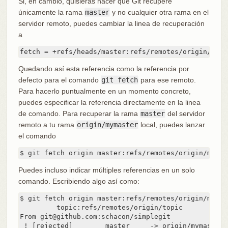
Si, en cambio, quisieras hacer que Git recupere
únicamente la rama
master
y no cualquier otra rama en el
servidor remoto, puedes cambiar la linea de recuperación
a
fetch = +refs/heads/master:refs/remotes/origin/mast
Quedando así esta referencia como la referencia por
defecto para el comando
git fetch
para ese remoto.
Para hacerlo puntualmente en un momento concreto,
puedes especificar la referencia directamente en la linea
de comando. Para recuperar la rama
master
del servidor
remoto a tu rama
origin/mymaster
local, puedes lanzar
el comando
$ git fetch origin master:refs/remotes/origin/mymas
Puedes incluso indicar múltiples referencias en un solo
comando. Escribiendo algo así como:
$ git fetch origin master:refs/remotes/origin/mymast
	 topic:refs/remotes/origin/topic

From git@github.com:schacon/simplegit

 ! [rejected]        master     -> origin/mymaster 