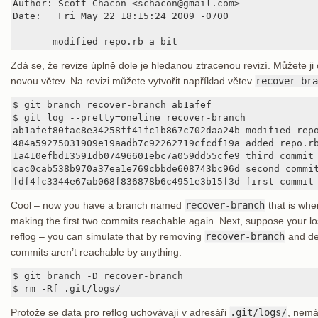
Author: Scott Chacon <schacon@gmail.com>

Date:   Fri May 22 18:15:24 2009 -0700

       modified repo.rb a bit
Zdá se, že revize úplně dole je hledanou ztracenou revizí. Můžete ji o
novou větev. Na revizi můžete vytvořit například větev
recover-bra
$ git branch recover-branch ab1afef

$ git log --pretty=oneline recover-branch

ab1afef80fac8e34258ff41fc1b867c702daa24b modified repo
484a59275031909e19aadb7c92262719cfcdf19a added repo.rb
1a410efbd13591db07496601ebc7a059dd55cfe9 third commit

cac0cab538b970a37ea1e769cbbde608743bc96d second commit
fdf4fc3344e67ab068f836878b6c4951e3b15f3d first commit
Cool – now you have a branch named
recover-branch
that is whe
making the first two commits reachable again. Next, suppose your lo
reflog – you can simulate that by removing
recover-branch
and del
commits aren’t reachable by anything:
$ git branch -D recover-branch

$ rm -Rf .git/logs/
Protože se data pro reflog uchovávají v adresáři
.git/logs/
, nemá