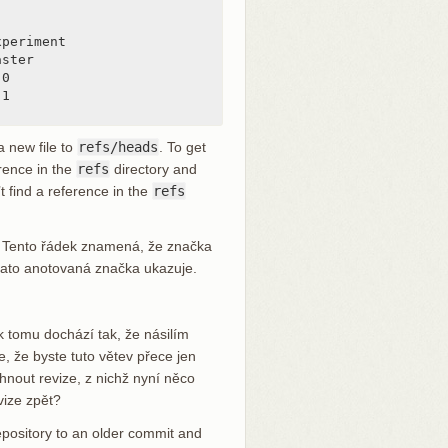
periment

ster

0

1

a new file to
refs/heads
. To get
erence in the
refs
directory and
’t find a reference in the
refs
. Tento řádek znamená, že značka
 tato anotovaná značka ukazuje.
k tomu dochází tak, že násilím
e, že byste tuto větev přece jen
rhnout revize, z nichž nyní něco
vize zpět?
epository to an older commit and