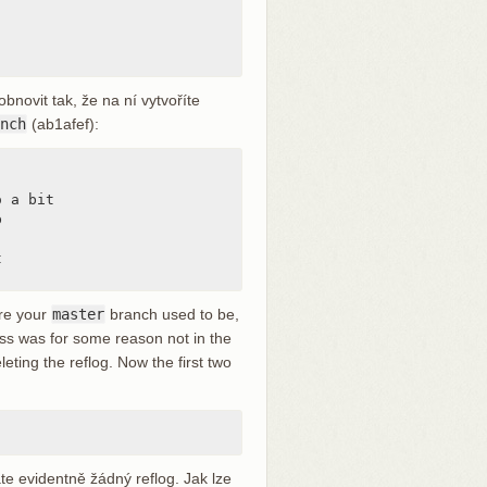
bnovit tak, že na ní vytvoříte
nch
(ab1afef):
 a bit





re your
master
branch used to be,
ss was for some reason not in the
eting the reflog. Now the first two
te evidentně žádný reflog. Jak lze