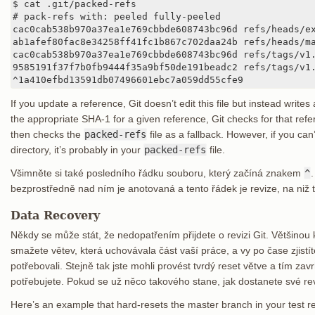
$ cat .git/packed-refs

# pack-refs with: peeled fully-peeled

cac0cab538b970a37ea1e769cbbde608743bc96d refs/heads/ex
ab1afef80fac8e34258ff41fc1b867c702daa24b refs/heads/ma
cac0cab538b970a37ea1e769cbbde608743bc96d refs/tags/v1.
9585191f37f7b0fb9444f35a9bf50de191beadc2 refs/tags/v1.
^1a410efbd13591db07496601ebc7a059dd55cfe9
If you update a reference, Git doesn’t edit this file but instead writes 
the appropriate SHA-1 for a given reference, Git checks for that ref
then checks the
packed-refs
file as a fallback. However, if you can
directory, it’s probably in your
packed-refs
file.
Všimněte si také posledního řádku souboru, který začíná znakem
^
bezprostředně nad ním je anotovaná a tento řádek je revize, na niž
Data Recovery
Někdy se může stát, že nedopatřením přijdete o revizi Git. Většinou 
smažete větev, která uchovávala část vaší práce, a vy po čase zjistít
potřebovali. Stejně tak jste mohli provést tvrdý reset větve a tím zav
potřebujete. Pokud se už něco takového stane, jak dostanete své re
Here’s an example that hard-resets the master branch in your test r