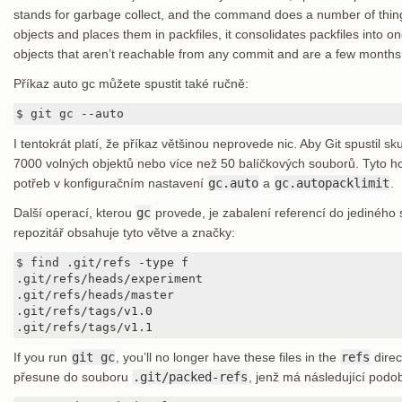
stands for garbage collect, and the command does a number of things
objects and places them in packfiles, it consolidates packfiles into o
objects that aren’t reachable from any commit and are a few months
Příkaz auto gc můžete spustit také ručně:
$ git gc --auto
I tentokrát platí, že příkaz většinou neprovede nic. Aby Git spustil s
7000 volných objektů nebo více než 50 balíčkových souborů. Tyto 
potřeb v konfiguračním nastavení
gc.auto
a
gc.autopacklimit
.
Další operací, kterou
gc
provede, je zabalení referencí do jedinéh
repozitář obsahuje tyto větve a značky:
$ find .git/refs -type f

.git/refs/heads/experiment

.git/refs/heads/master

.git/refs/tags/v1.0

.git/refs/tags/v1.1
If you run
git gc
, you’ll no longer have these files in the
refs
direc
přesune do souboru
.git/packed-refs
, jenž má následující podo