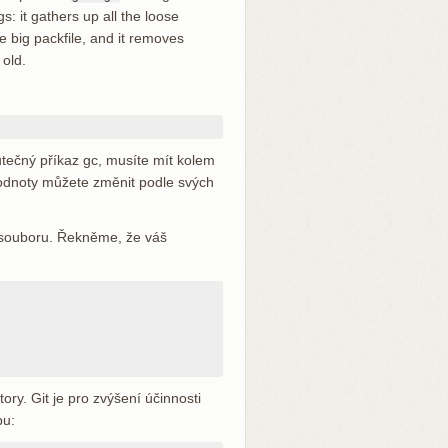
: it gathers up all the loose
ne big packfile, and it removes
 old.
kutečný příkaz gc, musíte mít kolem
hodnoty můžete změnit podle svých
o souboru. Řekněme, že váš
tory. Git je pro zvýšení účinnosti
bu: