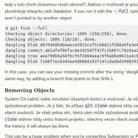
tedy v tuto chvíli ztracenou revizi obnovit? Jednou z možností je pou
zkontroluje integritu vaší databáze. If you run it with the
--full
opti
aren’t pointed to by another object:
$ git fsck --full

Checking object directories: 100% (256/256), done.

Checking objects: 100% (18/18), done.

dangling blob d670460b4b4aece5915caf5c68d12f560a9fe3e4
dangling commit ab1afef80fac8e34258ff41fc1b867c702daa2
dangling tree aea790b9a58f6cf6f2804eeac9f0abbe9631e4c9
dangling blob 7108f7ecb345ee9d0084193f147cdad4d299829
In this case, you can see your missing commit after the string “dangl
same way, by adding a branch that points to that SHA-1.
Removing Objects
Systém Git nabízí velké množství úžasných funkcí a možností. Je v
způsobovat problém. Je jí fakt, že příkaz
git clone
stáhne vždy cel
všech souborů. Je však jedna věc, která vám může způsobovat problé
clone
stáhne vždy celou historii projektu, všechny verze všech sou
the history, it will always be there.
This can be a huge problem when you’re converting Subversion or Per