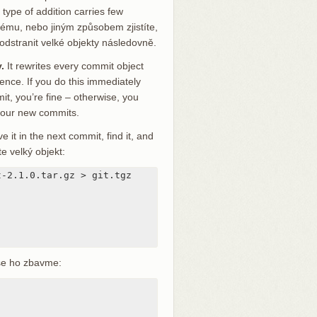
type of addition carries few
ému, nebo jiným způsobem zjistíte,
 odstranit velké objekty následovně.
.
It rewrites every commit object
rence. If you do this immediately
t, you’re fine – otherwise, you
 your new commits.
e it in the next commit, find it, and
e velký objekt:
-2.1.0.tar.gz > git.tgz

 se ho zbavme: