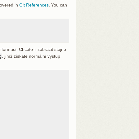
 covered in
Git References
. You can
nformací. Chcete-li zobrazit stejné
g
, jímž získáte normální výstup