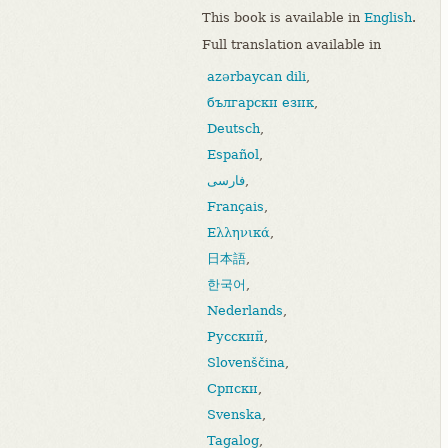
This book is available in
English
.
Full translation available in
azərbaycan dili
,
български език
,
Deutsch
,
Español
,
فارسی
,
Français
,
Ελληνικά
,
日本語
,
한국어
,
Nederlands
,
Русский
,
Slovenščina
,
Српски
,
Svenska
,
Tagalog
,