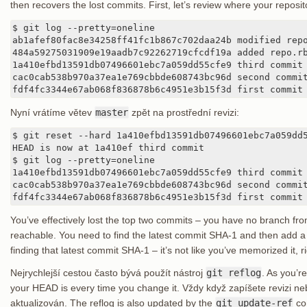
then recovers the lost commits. First, let’s review where your repositor
$ git log --pretty=oneline

ab1afef80fac8e34258ff41fc1b867c702daa24b modified repo
484a59275031909e19aadb7c92262719cfcdf19a added repo.rb
1a410efbd13591db07496601ebc7a059dd55cfe9 third commit

cac0cab538b970a37ea1e769cbbde608743bc96d second commit
fdf4fc3344e67ab068f836878b6c4951e3b15f3d first commit
Nyní vrátíme větev
master
zpět na prostřední revizi:
$ git reset --hard 1a410efbd13591db07496601ebc7a059dd5
HEAD is now at 1a410ef third commit

$ git log --pretty=oneline

1a410efbd13591db07496601ebc7a059dd55cfe9 third commit

cac0cab538b970a37ea1e769cbbde608743bc96d second commit
fdf4fc3344e67ab068f836878b6c4951e3b15f3d first commit
You’ve effectively lost the top two commits – you have no branch f
reachable. You need to find the latest commit SHA-1 and then add a br
finding that latest commit SHA-1 – it’s not like you’ve memorized it, r
Nejrychlejší cestou často bývá použít nástroj
git reflog
. As you’r
your HEAD is every time you change it. Vždy když zapíšete revizi neb
aktualizován. The reflog is also updated by the
git update-ref
co