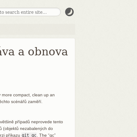
ráva a obnova
y more compact, clean up an
 těchto scénářů zaměří.
 většině případů neprovede tento
ktů (objektů nezabalených do
rzi příkazu
git gc
. The “gc”