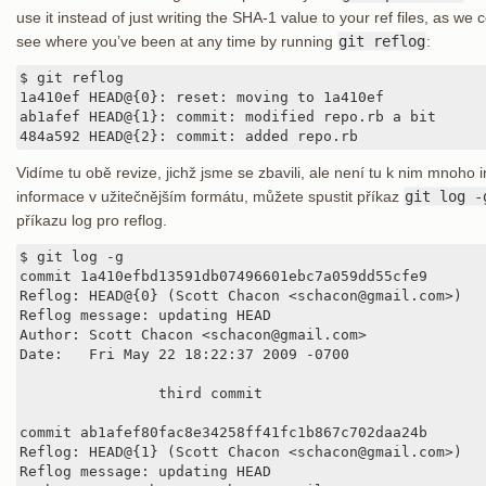
use it instead of just writing the SHA-1 value to your ref files, as we
see where you’ve been at any time by running
git reflog
:
$ git reflog

1a410ef HEAD@{0}: reset: moving to 1a410ef

ab1afef HEAD@{1}: commit: modified repo.rb a bit

484a592 HEAD@{2}: commit: added repo.rb
Vidíme tu obě revize, jichž jsme se zbavili, ale není tu k nim mnoho i
informace v užitečnějším formátu, můžete spustit příkaz
git log -
příkazu log pro reflog.
$ git log -g

commit 1a410efbd13591db07496601ebc7a059dd55cfe9

Reflog: HEAD@{0} (Scott Chacon <schacon@gmail.com>)

Reflog message: updating HEAD

Author: Scott Chacon <schacon@gmail.com>

Date:   Fri May 22 18:22:37 2009 -0700

		third commit

commit ab1afef80fac8e34258ff41fc1b867c702daa24b

Reflog: HEAD@{1} (Scott Chacon <schacon@gmail.com>)

Reflog message: updating HEAD
