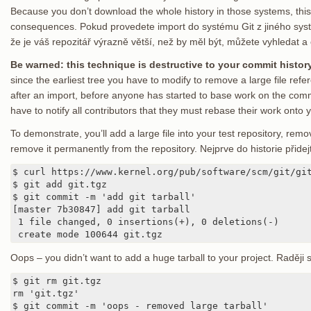
Because you don’t download the whole history in those systems, this 
consequences. Pokud provedete import do systému Git z jiného syst
že je váš repozitář výrazně větší, než by měl být, můžete vyhledat a
Be warned: this technique is destructive to your commit history
since the earliest tree you have to modify to remove a large file refe
after an import, before anyone has started to base work on the commi
have to notify all contributors that they must rebase their work onto
To demonstrate, you’ll add a large file into your test repository, remov
remove it permanently from the repository. Nejprve do historie přidejt
$ curl https://www.kernel.org/pub/software/scm/git/git
$ git add git.tgz

$ git commit -m 'add git tarball'

[master 7b30847] add git tarball

 1 file changed, 0 insertions(+), 0 deletions(-)

 create mode 100644 git.tgz
Oops – you didn’t want to add a huge tarball to your project. Raději
$ git rm git.tgz

rm 'git.tgz'

$ git commit -m 'oops - removed large tarball'
