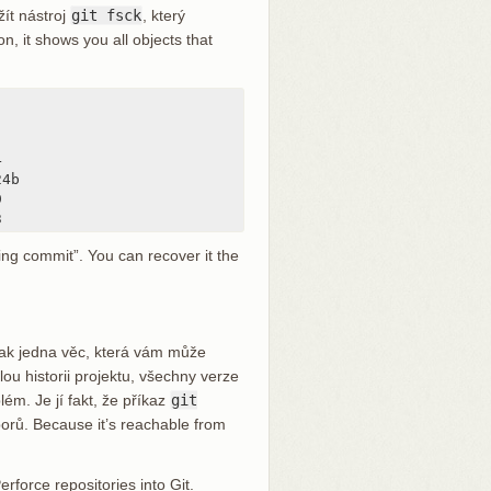
žít nástroj
git fsck
, který
on, it shows you all objects that


4b



3
ing commit”. You can recover it the
šak jedna věc, která vám může
ou historii projektu, všechny verze
m. Je jí fakt, že příkaz
git
borů. Because it’s reachable from
force repositories into Git.