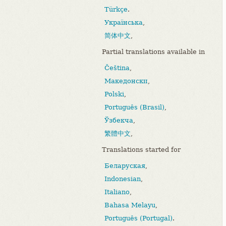
Türkçe
.
Українська
,
简体中文
,
Partial translations available in
Čeština
,
Македонски
,
Polski
,
Português (Brasil)
,
Ўзбекча
,
繁體中文
,
Translations started for
Беларуская
,
Indonesian
,
Italiano
,
Bahasa Melayu
,
Português (Portugal)
.