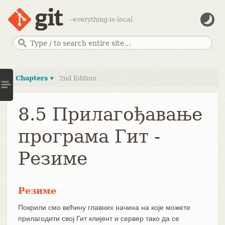
--everything-is-local
Chapters ▾
2nd Edition
8.5 Прилагођавање
програма Гит -
Резиме
Резиме
Покрили смо већину главних начина на које можете
прилагодити свој Гит клијент и сервер тако да се