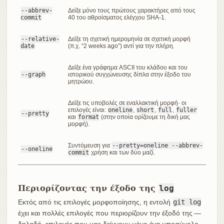
--abbrev-
Δείξε μόνο τους πρώτους χαρακτήρες από τους
commit
40 του αθροίσματος ελέγχου SHA-1.
--relative-
Δείξε τη σχετική ημερομηνία σε σχετική μορφή
date
(π.χ. “2 weeks ago”) αντί για την πλήρη.
Δείξε ένα γράφημα ASCII του κλάδου και του
--graph
ιστορικού συγχώνευσης δίπλα στην έξοδο του
μητρώου.
Δείξε τις υποβολές σε εναλλακτική μορφή· οι
επιλογές είναι:
oneline
,
short
,
full
,
fuller
--pretty
και
format
(στην οποία ορίζουμε τη δική μας
μορφή).
Συντόμευση για
--pretty=oneline --abbrev-
--oneline
commit
χρήση και των δύο μαζί.
Περιορίζοντας την έξοδο της
log
Εκτός από τις επιλογές μορφοποίησης, η εντολή
git log
έχει και πολλές επιλογές που περιορίζουν την έξοδό της —
δηλαδή, επιλογές που μας δείχνουν μόνο ένα υποσύνολο