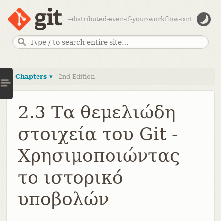
--distributed-even-if-your-workflow-isnt
Chapters ▾
2nd Edition
2.3 Τα θεμελιώδη
στοιχεία του Git -
Χρησιμοποιώντας
το ιστορικό
υποβολών