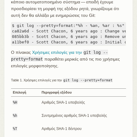
κάποιο αυτοματοποιημένο σύστημα — επειδή έχουμε
προσδιορίσει τη μορφή της εξόδου ρητά, γνωρίζουμε ότι
αυτή δεν θα αλλάξει με ενημερώσεις του Git:
$ git log --pretty=format:"%h - %an, %ar : %s"

ca82a6d - Scott Chacon, 6 years ago : Change version
085bb3b - Scott Chacon, 6 years ago : Remove unnece
a11bef0 - Scott Chacon, 6 years ago : Initial commi
Ο πίνακας
Χρήσιμες επιλογές για την
git log --
pretty=format
παραθέτει μερικές από τις πιο χρήσιμες
επιλογές μορφοποίησης.
Table 1. Χρήσιμες επιλογές για την
git log --pretty=format
Επιλογή
Περιγραφή εξόδου
%H
Αριθμός SHA-1 υποβολής
%h
Συντμημένος αριθμός SHA-1 υποβολής
%T
Αριθμός SHA-1 δέντρου