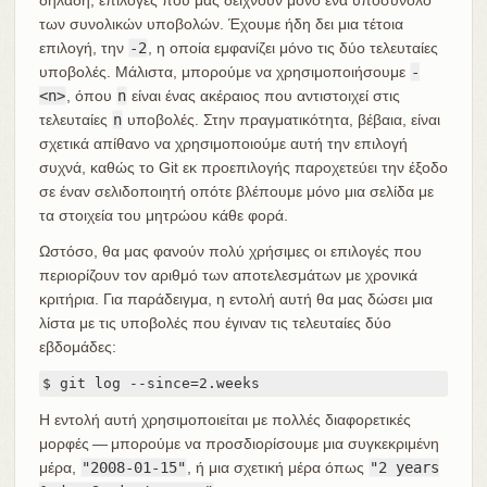
των συνολικών υποβολών. Έχουμε ήδη δει μια τέτοια
επιλογή, την
-2
, η οποία εμφανίζει μόνο τις δύο τελευταίες
υποβολές. Μάλιστα, μπορούμε να χρησιμοποιήσουμε
-
<n>
, όπου
n
είναι ένας ακέραιος που αντιστοιχεί στις
τελευταίες
n
υποβολές. Στην πραγματικότητα, βέβαια, είναι
σχετικά απίθανο να χρησιμοποιούμε αυτή την επιλογή
συχνά, καθώς το Git εκ προεπιλογής παροχετεύει την έξοδο
σε έναν σελιδοποιητή οπότε βλέπουμε μόνο μια σελίδα με
τα στοιχεία του μητρώου κάθε φορά.
Ωστόσο, θα μας φανούν πολύ χρήσιμες οι επιλογές που
περιορίζουν τον αριθμό των αποτελεσμάτων με χρονικά
κριτήρια. Για παράδειγμα, η εντολή αυτή θα μας δώσει μια
λίστα με τις υποβολές που έγιναν τις τελευταίες δύο
εβδομάδες:
$ git log --since=2.weeks
Η εντολή αυτή χρησιμοποιείται με πολλές διαφορετικές
μορφές — μπορούμε να προσδιορίσουμε μια συγκεκριμένη
μέρα,
"2008-01-15"
, ή μια σχετική μέρα όπως
"2 years