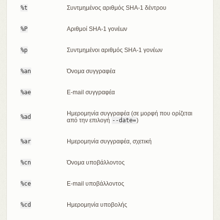
%t
Συντμημένος αριθμός SHA-1 δέντρου
%P
Αριθμοί SHA-1 γονέων
%p
Συντμημένοι αριθμός SHA-1 γονέων
%an
Όνομα συγγραφέα
%ae
E-mail συγγραφέα
Ημερομηνία συγγραφέα (σε μορφή που ορίζεται
%ad
από την επιλογή
--date=
)
%ar
Ημερομηνία συγγραφέα, σχετική
%cn
Όνομα υποβάλλοντος
%ce
E-mail υποβάλλοντος
%cd
Ημερομηνία υποβολής