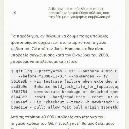
Δείξε μόνο τις υποβολές στις οποίες
-S
προστέθηκε ή αφαιρέθηκε κώδικας που
ταιριάζει με συγκεκριμένη συμβολοσειρά.
Για παράδειγμα, αν θέλουμε να δούμε ποιες υποβολές
τροποποίησαν αρχεία τεστ στο ιστορικό του πηγαίου
κώδικα του Git από τον Junio Hamano και δεν είναι
υποβολές συγχώνευσης κατά τον Οκτώβριο του 2008,
μπορούμε να εκτελέσουμε κάτι τέτοιο:
$ git log --pretty="%h - %s" --author='Junio C Hama
   --before="2008-11-01" --no-merges -- t/

5610e3b - Fix testcase failure when extended attrib
acd3b9e - Enhance hold_lock_file_for_{update,append}
f563754 - demonstrate breakage of detached checkout
d1a43f2 - reset --hard/read-tree --reset -u: remove
51a94af - Fix "checkout --track -b newbranch" on de
b0ad11e - pull: allow "git pull origin $something:$
Από τις περίπου 40.000 υποβολές στο ιστορικό του
πηγαίου κώδικα του Git, η εντολή αυτή θα μας δείξει μόνο