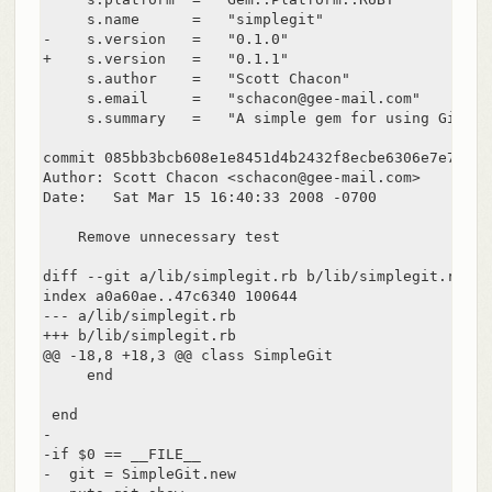
     s.name      =   "simplegit"

-    s.version   =   "0.1.0"

+    s.version   =   "0.1.1"

     s.author    =   "Scott Chacon"

     s.email     =   "schacon@gee-mail.com"

     s.summary   =   "A simple gem for using Git in
commit 085bb3bcb608e1e8451d4b2432f8ecbe6306e7e7

Author: Scott Chacon <schacon@gee-mail.com>

Date:   Sat Mar 15 16:40:33 2008 -0700

    Remove unnecessary test

diff --git a/lib/simplegit.rb b/lib/simplegit.rb

index a0a60ae..47c6340 100644

--- a/lib/simplegit.rb

+++ b/lib/simplegit.rb

@@ -18,8 +18,3 @@ class SimpleGit

     end

 end

-

-if $0 == __FILE__

-  git = SimpleGit.new
