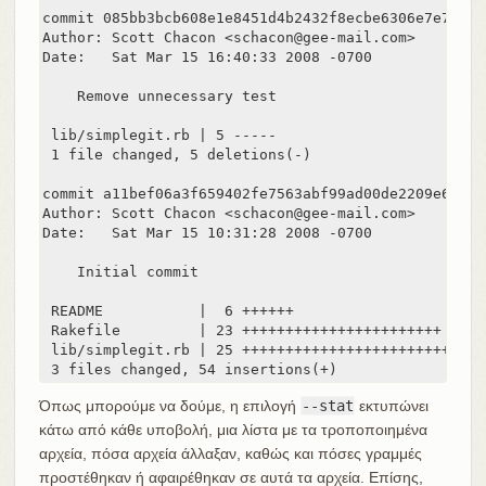
commit 085bb3bcb608e1e8451d4b2432f8ecbe6306e7e7

Author: Scott Chacon <schacon@gee-mail.com>

Date:   Sat Mar 15 16:40:33 2008 -0700

    Remove unnecessary test

 lib/simplegit.rb | 5 -----

 1 file changed, 5 deletions(-)

commit a11bef06a3f659402fe7563abf99ad00de2209e6

Author: Scott Chacon <schacon@gee-mail.com>

Date:   Sat Mar 15 10:31:28 2008 -0700

    Initial commit

 README           |  6 ++++++

 Rakefile         | 23 +++++++++++++++++++++++

 lib/simplegit.rb | 25 +++++++++++++++++++++++++

 3 files changed, 54 insertions(+)
Όπως μπορούμε να δούμε, η επιλογή
--stat
εκτυπώνει
κάτω από κάθε υποβολή, μια λίστα με τα τροποποιημένα
αρχεία, πόσα αρχεία άλλαξαν, καθώς και πόσες γραμμές
προστέθηκαν ή αφαιρέθηκαν σε αυτά τα αρχεία. Επίσης,