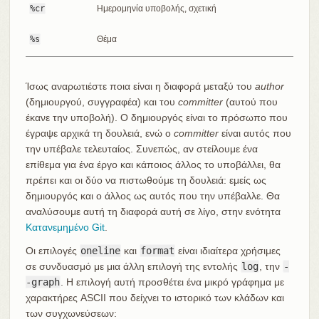
%cr
Ημερομηνία υποβολής, σχετική
%s
Θέμα
Ίσως αναρωτιέστε ποια είναι η διαφορά μεταξύ του
author
(δημιουργού, συγγραφέα) και του
committer
(αυτού που
έκανε την υποβολή). Ο δημιουργός είναι το πρόσωπο που
έγραψε αρχικά τη δουλειά, ενώ o
committer
είναι αυτός που
την υπέβαλε τελευταίος. Συνεπώς, αν στείλουμε ένα
επίθεμα για ένα έργο και κάποιος άλλος το υποβάλλει, θα
πρέπει και οι δύο να πιστωθούμε τη δουλειά: εμείς ως
δημιουργός και ο άλλος ως αυτός που την υπέβαλλε. Θα
αναλύσουμε αυτή τη διαφορά αυτή σε λίγο, στην ενότητα
Κατανεμημένο Git
.
Οι επιλογές
oneline
και
format
είναι ιδιαίτερα χρήσιμες
σε συνδυασμό με μια άλλη επιλογή της εντολής
log
, την
-
-graph
. Η επιλογή αυτή προσθέτει ένα μικρό γράφημα με
χαρακτήρες ASCII που δείχνει το ιστορικό των κλάδων και
των συγχωνεύσεων: