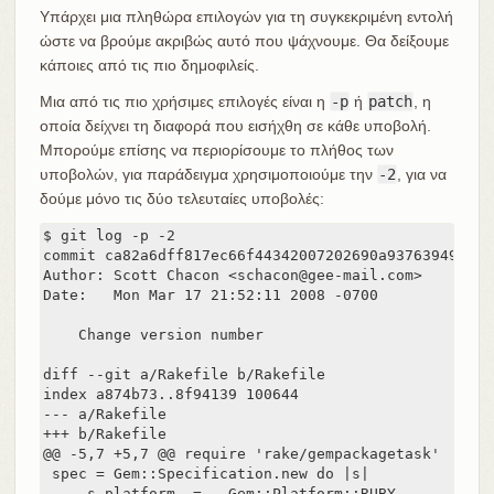
Υπάρχει μια πληθώρα επιλογών για τη συγκεκριμένη εντολή
ώστε να βρούμε ακριβώς αυτό που ψάχνουμε. Θα δείξουμε
κάποιες από τις πιο δημοφιλείς.
Μια από τις πιο χρήσιμες επιλογές είναι η
-p
ή
patch
, η
οποία δείχνει τη διαφορά που εισήχθη σε κάθε υποβολή.
Μπορούμε επίσης να περιορίσουμε το πλήθος των
υποβολών, για παράδειγμα χρησιμοποιούμε την
-2
, για να
δούμε μόνο τις δύο τελευταίες υποβολές:
$ git log -p -2

commit ca82a6dff817ec66f44342007202690a93763949

Author: Scott Chacon <schacon@gee-mail.com>

Date:   Mon Mar 17 21:52:11 2008 -0700

    Change version number

diff --git a/Rakefile b/Rakefile

index a874b73..8f94139 100644

--- a/Rakefile

+++ b/Rakefile

@@ -5,7 +5,7 @@ require 'rake/gempackagetask'

 spec = Gem::Specification.new do |s|

     s.platform  =   Gem::Platform::RUBY
