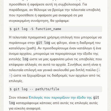
προσέθεσε ή αφαίρεσε αυτή τη συμβολοσειρά. Για
παράδειγμα, αν θέλουμε να βρούμε την τελευταία υποβολή
που προσέθεσε ή αφαίρεσε μια αναφορά σε μια
συγκεκριμένη συνάρτηση, θα γράφαμε:
$ git log -S function_name
Η τελευταία πραγματικά χρήσιμη επιλογή που μπορούμε να
περάσουμε στην
git log
ως φίλτρο, είναι η διαδρομή του
καταλόγου (path). Αν προσδιορίσουμε έναν κατάλογο ή ένα
όνομα αρχείου, μπορούμε να περιορίσουμε την έξοδο της
εντολής
log
ώστε να μας εμφανίσει μόνο τις υποβολές που
επέφεραν αλλαγές σε αυτά τα αρχεία. Συνήθως αυτή είναι η
τελευταία επιλογή και γενικά ακολουθεί μια διπλή παύλα (
-
-
) ώστε να ξεχωρίζουμε τις διαδρομές των αρχείων από τις
επιλογές.
$ git log -- path/to/file
Στον πίνακα
Επιλογές που περιορίζουν την έξοδο της
git
log
καταγράφουμε κάποιες από αυτές τις επιλογές αυτές
για εύκολη αναφορά.