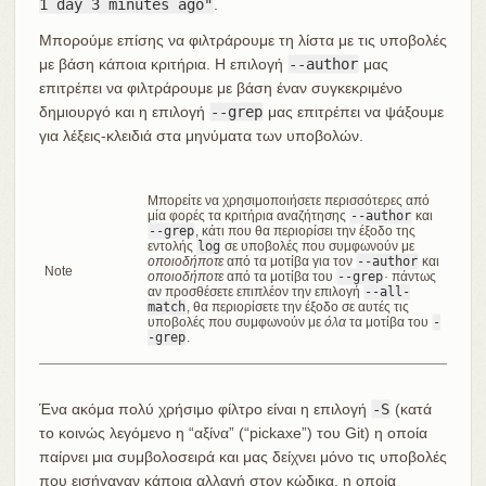
1 day 3 minutes ago"
.
Μπορούμε επίσης να φιλτράρουμε τη λίστα με τις υποβολές
με βάση κάποια κριτήρια. Η επιλογή
--author
μας
επιτρέπει να φιλτράρουμε με βάση έναν συγκεκριμένο
δημιουργό και η επιλογή
--grep
μας επιτρέπει να ψάξουμε
για λέξεις-κλειδιά στα μηνύματα των υποβολών.
Μπορείτε να χρησιμοποιήσετε περισσότερες από
μία φορές τα κριτήρια αναζήτησης
--author
και
--grep
, κάτι που θα περιορίσει την έξοδο της
εντολής
log
σε υποβολές που συμφωνούν με
οποιοδήποτε
από τα μοτίβα για τον
--author
και
Note
οποιοδήποτε
από τα μοτίβα του
--grep
· πάντως
αν προσθέσετε επιπλέον την επιλογή
--all-
match
, θα περιορίσετε την έξοδο σε αυτές τις
υποβολές που συμφωνούν με
όλα
τα μοτίβα του
-
-grep
.
Ένα ακόμα πολύ χρήσιμο φίλτρο είναι η επιλογή
-S
(κατά
το κοινώς λεγόμενο η “αξίνα” (“pickaxe”) του Git) η οποία
παίρνει μια συμβολοσειρά και μας δείχνει μόνο τις υποβολές
που εισήγαγαν κάποια αλλαγή στον κώδικα, η οποία