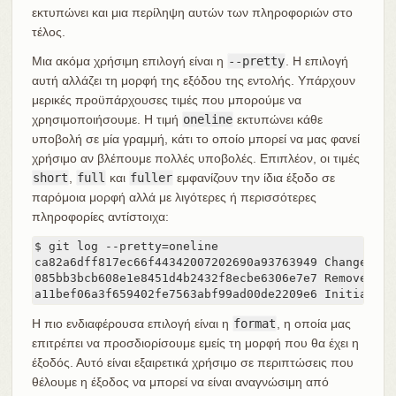
εκτυπώνει και μια περίληψη αυτών των πληροφοριών στο
τέλος.
Μια ακόμα χρήσιμη επιλογή είναι η
--pretty
. Η επιλογή
αυτή αλλάζει τη μορφή της εξόδου της εντολής. Υπάρχουν
μερικές προϋπάρχουσες τιμές που μπορούμε να
χρησιμοποιήσουμε. Η τιμή
oneline
εκτυπώνει κάθε
υποβολή σε μία γραμμή, κάτι το οποίο μπορεί να μας φανεί
χρήσιμο αν βλέπουμε πολλές υποβολές. Επιπλέον, οι τιμές
short
,
full
και
fuller
εμφανίζουν την ίδια έξοδο σε
παρόμοια μορφή αλλά με λιγότερες ή περισσότερες
πληροφορίες αντίστοιχα:
$ git log --pretty=oneline

ca82a6dff817ec66f44342007202690a93763949 Change ver
085bb3bcb608e1e8451d4b2432f8ecbe6306e7e7 Remove unn
a11bef06a3f659402fe7563abf99ad00de2209e6 Initial co
Η πιο ενδιαφέρουσα επιλογή είναι η
format
, η οποία μας
επιτρέπει να προσδιορίσουμε εμείς τη μορφή που θα έχει η
έξοδός. Αυτό είναι εξαιρετικά χρήσιμο σε περιπτώσεις που
θέλουμε η έξοδος να μπορεί να είναι αναγνώσιμη από