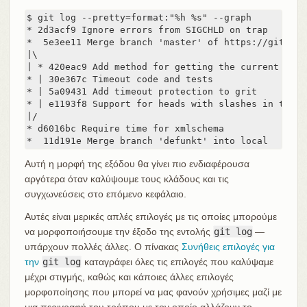
$ git log --pretty=format:"%h %s" --graph

* 2d3acf9 Ignore errors from SIGCHLD on trap

*  5e3ee11 Merge branch 'master' of https://github.
|\

| * 420eac9 Add method for getting the current branc
* | 30e367c Timeout code and tests

* | 5a09431 Add timeout protection to grit

* | e1193f8 Support for heads with slashes in them

|/

* d6016bc Require time for xmlschema

*  11d191e Merge branch 'defunkt' into local
Αυτή η μορφή της εξόδου θα γίνει πιο ενδιαφέρουσα
αργότερα όταν καλύψουμε τους κλάδους και τις
συγχωνεύσεις στο επόμενο κεφάλαιο.
Αυτές είναι μερικές απλές επιλογές με τις οποίες μπορούμε
να μορφοποιήσουμε την έξοδο της εντολής
git log
—
υπάρχουν πολλές άλλες. Ο πίνακας
Συνήθεις επιλογές για
την
git log
καταγράφει όλες τις επιλογές που καλύψαμε
μέχρι στιγμής, καθώς και κάποιες άλλες επιλογές
μορφοποίησης που μπορεί να μας φανούν χρήσιμες μαζί με
μια περιγραφή του τρόπου με τον οποίο αλλάζουν το