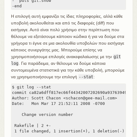
-  puts git.show

-end
Η επιλογή αυτή εμφανίζει τις ίδιες πληροφορίες, αλλά κάθε
υποβολή ακολουθείται και από τις διαφορές (diff) που
εισήγαγε. Αυτό είναι πολύ χρήσιμο στην περίπτωση που
θέλουμε να εξετάσουμε κάποιον κώδικα ή για να δούμε στα
γρήγορα τι έγινε σε μια ακολουθία υποβολών που εισήγαγε
κάποιος συνεργάτης μας. Μπορούμε επίσης να
χρησιμοποιήσουμε επιλογές ανακεφαλαίωσης με την
git
log
. Για παράδειμα, αν θέλουμε να δούμε κάποια
συντομευμένα στατιστικά για την κάθε υποβολή, μπορούμε
να χρησιμοποιήσουμε την επιλογή
--stat
:
$ git log --stat

commit ca82a6dff817ec66f44342007202690a93763949

Author: Scott Chacon <schacon@gee-mail.com>

Date:   Mon Mar 17 21:52:11 2008 -0700

    Change version number

 Rakefile | 2 +-

 1 file changed, 1 insertion(+), 1 deletion(-)
