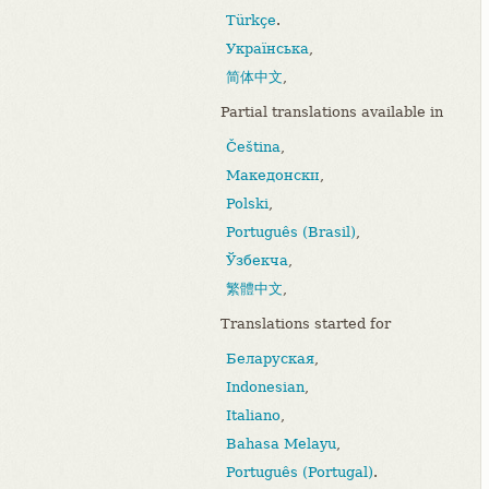
Türkçe
.
Українська
,
简体中文
,
Partial translations available in
Čeština
,
Македонски
,
Polski
,
Português (Brasil)
,
Ўзбекча
,
繁體中文
,
Translations started for
Беларуская
,
Indonesian
,
Italiano
,
Bahasa Melayu
,
Português (Portugal)
.