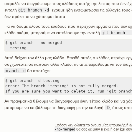
ασφαλές να διαγράψουμε τους κλάδους αυτής της λίστας που δεν έ
εντολή
git branch -d
· έχουμε ήδη ενσωματώσει τις αλλαγές τους
δεν πρόκειται να χάσουμε τίποτα.
Για να δούμε όλους τους κλάδους που περιέχουν εργασία που δεν έ
κλάδο ακόμα, μπορούμε να εκτελέσουμε την εντολή
git branch --
$ git branch --no-merged

  testing
Αυτή δείχνει τον άλλο μας κλάδο. Επειδή αυτός ο κλάδος περιέχει ερ
συγχωνευτεί σε κάποιον άλλο κλάδο, αν αποπειραθούμε να τον διαγ
branch -d
θα αποτύχει:
$ git branch -d testing

error: The branch 'testing' is not fully merged.

If you are sure you want to delete it, run 'git branc
Αν πραγματικά θέλουμε να διαγράψουμε έναν τέτοιο κλάδο και να χάσ
μπορούμε να επιβάλουμε τη διαγραφή με την επιλογή
-D
, όπως υπο
Εφόσον δεν δώσετε το όνομα μίας υποβολής ή ε
-no-merged
θα σας δείξουν τι έχει ή δεν έχει συ