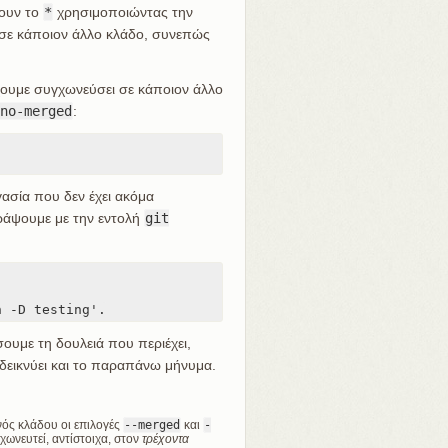
χουν το
*
χρησιμοποιώντας την
 σε κάποιον άλλο κλάδο, συνεπώς
χουμε συγχωνεύσει σε κάποιον άλλο
no-merged
:
γασία που δεν έχει ακόμα
ράψουμε με την εντολή
git
h -D testing'.
ουμε τη δουλειά που περιέχει,
δεικνύει και το παραπάνω μήνυμα.
νός κλάδου οι επιλογές
--merged
και
-
γχωνευτεί, αντίστοιχα, στον
τρέχοντα