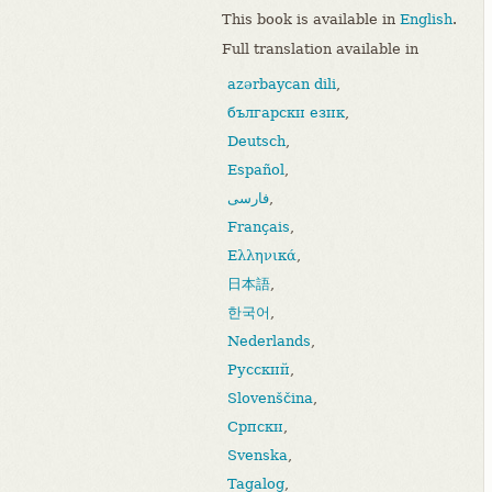
This book is available in
English
.
Full translation available in
azərbaycan dili
,
български език
,
Deutsch
,
Español
,
فارسی
,
Français
,
Ελληνικά
,
日本語
,
한국어
,
Nederlands
,
Русский
,
Slovenščina
,
Српски
,
Svenska
,
Tagalog
,