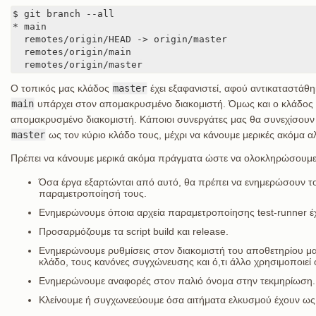
$ git branch --all

* main

  remotes/origin/HEAD -> origin/master

  remotes/origin/main

  remotes/origin/master
Ο τοπικός μας κλάδος
master
έχει εξαφανιστεί, αφού αντικαταστάθ
main
υπάρχει στον απομακρυσμένο διακομιστή. Όμως και ο κλάδος
απομακρυσμένο διακομιστή. Κάποιοι συνεργάτες μας θα συνεχίσουν
master
ως τον κύριο κλάδο τους, μέχρι να κάνουμε μερικές ακόμα α
Πρέπει να κάνουμε μερικά ακόμα πράγματα ώστε να ολοκληρώσουμε
Όσα έργα εξαρτώνται από αυτό, θα πρέπει να ενημερώσουν το
παραμετροποίησή τους.
Ενημερώνουμε όποια αρχεία παραμετροποίησης test-runner έ
Προσαρμόζουμε τα script build και release.
Ενημερώνουμε ρυθμίσεις στον διακομιστή του αποθετηρίου μ
κλάδο, τους κανόνες συγχώνευσης και ό,τι άλλο χρησιμοποιεί
Ενημερώνουμε αναφορές στον παλιό όνομα στην τεκμηρίωση.
Κλείνουμε ή συγχωνεεύουμε όσα αιτήματα ελκυσμού έχουν ως