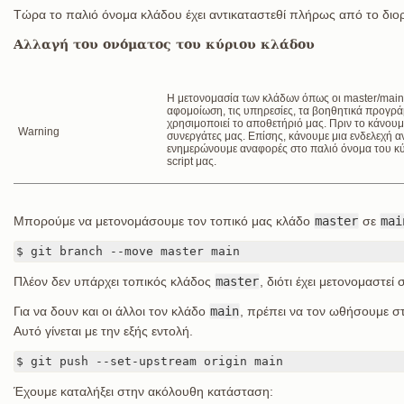
Τώρα το παλιό όνομα κλάδου έχει αντικαταστεθί πλήρως από το δι
Αλλαγή του ονόματος του κύριου κλάδου
Η μετονομασία των κλάδων όπως οι master/main/
αφομοίωση, τις υπηρεσίες, τα βοηθητικά προγράμ
χρησιμοποιεί το αποθετήριό μας. Πριν το κάνο
Warning
συνεργάτες μας. Επίσης, κάνουμε μια ενδελεχή 
ενημερώνουμε αναφορές στο παλιό όνομα του κύ
script μας.
Μπορούμε να μετονομάσουμε τον τοπικό μας κλάδο
master
σε
mai
$ git branch --move master main
Πλέον δεν υπάρχει τοπικός κλάδος
master
, διότι έχει μετονομαστεί 
Για να δουν και οι άλλοι τον κλάδο
main
, πρέπει να τον ωθήσουμε σ
Αυτό γίνεται με την εξής εντολή.
$ git push --set-upstream origin main
Έχουμε καταλήξει στην ακόλουθη κατάσταση: