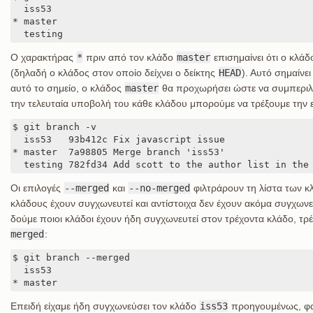
  iss53

* master

  testing
Ο χαρακτήρας
*
πριν από τον κλάδο
master
επισημαίνει ότι ο κλάδ
(δηλαδή ο κλάδος στον οποίο δείχνει ο δείκτης
HEAD
). Αυτό σημαίνε
αυτό το σημείο, ο κλάδος
master
θα προχωρήσει ώστε να συμπεριλάβ
την τελευταία υποβολή του κάθε κλάδου μπορούμε να τρέξουμε την
$ git branch -v

  iss53   93b412c Fix javascript issue

* master  7a98805 Merge branch 'iss53'

  testing 782fd34 Add scott to the author list in the
Οι επιλογές
--merged
και
--no-merged
φιλτράρουν τη λίστα των κ
κλάδους έχουν συγχωνευτεί και αντίστοιχα δεν έχουν ακόμα συγχωνευ
δούμε ποιοι κλάδοι έχουν ήδη συγχωνευτεί στον τρέχοντα κλάδο, τρ
merged
:
$ git branch --merged

  iss53

* master
Επειδή είχαμε ήδη συγχωνεύσει τον κλάδο
iss53
προηγουμένως, φαίν