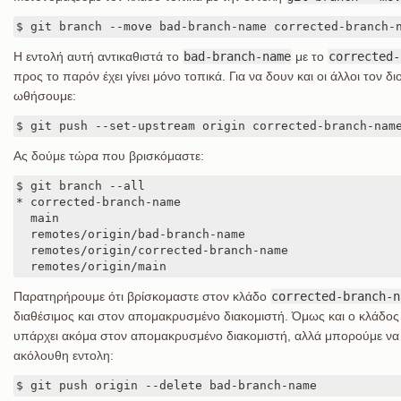
$ git branch --move bad-branch-name corrected-branch-
Η εντολή αυτή αντικαθιστά το
bad-branch-name
με το
corrected-
προς το παρόν έχει γίνει μόνο τοπικά. Για να δουν και οι άλλοι τον 
ωθήσουμε:
$ git push --set-upstream origin corrected-branch-nam
Ας δούμε τώρα που βρισκόμαστε:
$ git branch --all

* corrected-branch-name

  main

  remotes/origin/bad-branch-name

  remotes/origin/corrected-branch-name

  remotes/origin/main
Παρατηρήρουμε ότι βρίσκομαστε στον κλάδο
corrected-branch-n
διαθέσιμος και στον απομακρυσμένο διακομιστή. Όμως και ο κλάδο
υπάρχει ακόμα στον απομακρυσμένο διακομιστή, αλλά μπορούμε να 
ακόλουθη εντολη:
$ git push origin --delete bad-branch-name