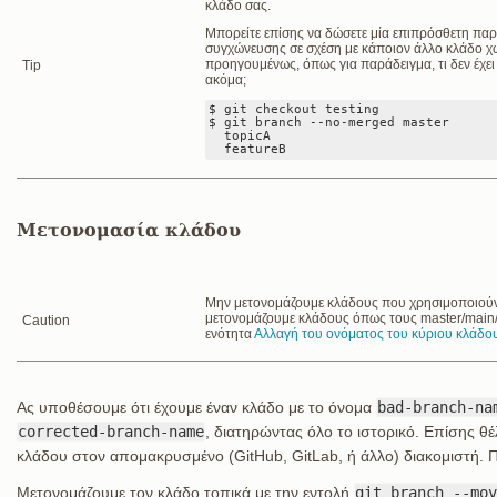
κλάδο σας.
Μπορείτε επίσης να δώσετε μία επιπρόσθετη παρ
συγχώνευσης σε σχέση με κάποιον άλλο κλάδο χωρ
προηγουμένως, όπως για παράδειγμα, τι δεν έχε
Tip
ακόμα;
$ git checkout testing

$ git branch --no-merged master

  topicA

  featureB
Μετονομασία κλάδου
Μην μετονομάζουμε κλάδους που χρησιμοποιούν
μετονομάζουμε κλάδους όπως τους master/main/m
Caution
ενότητα
Αλλαγή του ονόματος του κύριου κλάδο
Ας υποθέσουμε ότι έχουμε έναν κλάδο με το όνομα
bad-branch-na
corrected-branch-name
, διατηρώντας όλο το ιστορικό. Επίσης θ
κλάδου στον απομακρυσμένο (GitHub, GitLab, ή άλλο) διακομιστή. 
Μετονομάζουμε τον κλάδο τοπικά με την εντολή
git branch --mov