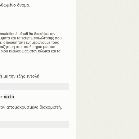
ορθωμένο όνομα.
mainline/default θα διακόψει την
ματα και τα script μεγαλώττισης που
υμε, οπωσδήποτε ενημερώνουμε τους
αναζήτηση στο αποθετήριό μας και
ριου κλάδου μας στον κώδικα και τα
n
με την εξής εντολή:
σε
main
.
τον απομακρυσμένο διακομιστή.