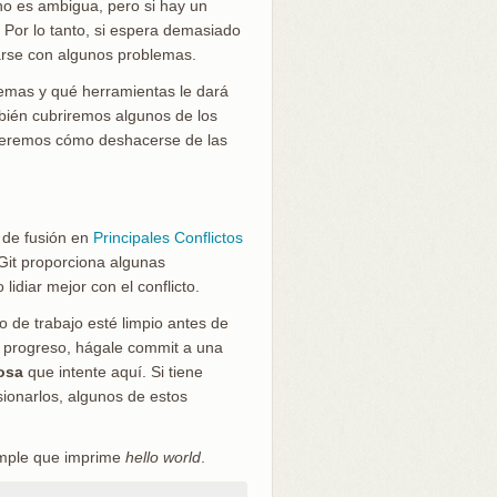
no es ambigua, pero si hay un
. Por lo tanto, si espera demasiado
arse con algunos problemas.
emas y qué herramientas le dará
bién cubriremos algunos de los
 veremos cómo deshacerse de las
 de fusión en
Principales Conflictos
 Git proporciona algunas
idiar mejor con el conflicto.
io de trabajo esté limpio antes de
en progreso, hágale commit a una
osa
que intente aquí. Si tiene
sionarlos, algunos de estos
imple que imprime
hello world
.