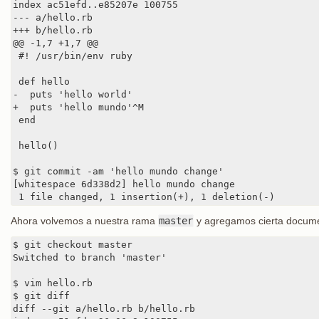
index ac51efd..e85207e 100755

--- a/hello.rb

+++ b/hello.rb

@@ -1,7 +1,7 @@

 #! /usr/bin/env ruby

 def hello

-  puts 'hello world'

+  puts 'hello mundo'^M

 end

 hello()

$ git commit -am 'hello mundo change'

[whitespace 6d338d2] hello mundo change

 1 file changed, 1 insertion(+), 1 deletion(-)
Ahora volvemos a nuestra rama
master
y agregamos cierta documen
$ git checkout master

Switched to branch 'master'

$ vim hello.rb

$ git diff

diff --git a/hello.rb b/hello.rb
