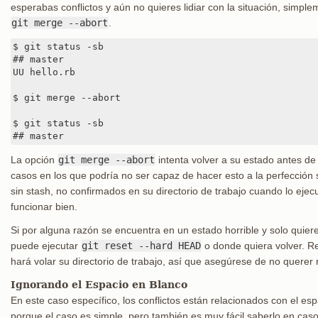
esperabas conflictos y aún no quieres lidiar con la situación, simple
git merge --abort
.
$ git status -sb

## master

UU hello.rb

$ git merge --abort

$ git status -sb

## master
La opción
git merge --abort
intenta volver a su estado antes de 
casos en los que podría no ser capaz de hacer esto a la perfección 
sin stash, no confirmados en su directorio de trabajo cuando lo ejecu
funcionar bien.
Si por alguna razón se encuentra en un estado horrible y solo qui
puede ejecutar
git reset --hard HEAD
o donde quiera volver. R
hará volar su directorio de trabajo, así que asegúrese de no querer 
Ignorando el Espacio en Blanco
En este caso específico, los conflictos están relacionados con el e
porque el caso es simple, pero también es muy fácil saberlo en casos 