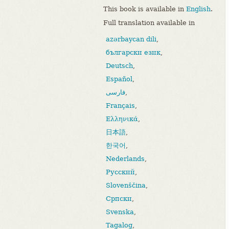
This book is available in
English
.
Full translation available in
azərbaycan dili
,
български език
,
Deutsch
,
Español
,
فارسی
,
Français
,
Ελληνικά
,
日本語
,
한국어
,
Nederlands
,
Русский
,
Slovenščina
,
Српски
,
Svenska
,
Tagalog
,