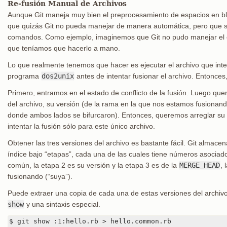
Re-fusión Manual de Archivos
Aunque Git maneja muy bien el preprocesamiento de espacios en bl
que quizás Git no pueda manejar de manera automática, pero que 
comandos. Como ejemplo, imaginemos que Git no pudo manejar el c
que teníamos que hacerlo a mano.
Lo que realmente tenemos que hacer es ejecutar el archivo que int
programa
dos2unix
antes de intentar fusionar el archivo. Entonc
Primero, entramos en el estado de conflicto de la fusión. Luego qu
del archivo, su versión (de la rama en la que nos estamos fusionan
donde ambos lados se bifurcaron). Entonces, queremos arreglar su l
intentar la fusión sólo para este único archivo.
Obtener las tres versiones del archivo es bastante fácil. Git almace
índice bajo “etapas”, cada una de las cuales tiene números asociado
común, la etapa 2 es su versión y la etapa 3 es de la
MERGE_HEAD
, 
fusionando (“suya”).
Puede extraer una copia de cada una de estas versiones del archiv
show
y una sintaxis especial.
$ git show :1:hello.rb > hello.common.rb
