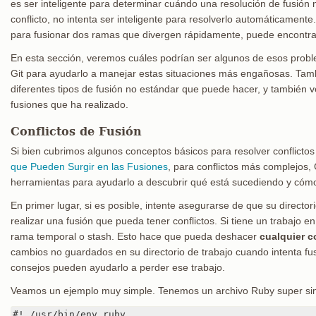
es ser inteligente para determinar cuándo una resolución de fusión 
conflicto, no intenta ser inteligente para resolverlo automáticamente
para fusionar dos ramas que divergen rápidamente, puede encontr
En esta sección, veremos cuáles podrían ser algunos de esos probl
Git para ayudarlo a manejar estas situaciones más engañosas. Tam
diferentes tipos de fusión no estándar que puede hacer, y también
fusiones que ha realizado.
Conflictos de Fusión
Si bien cubrimos algunos conceptos básicos para resolver conflictos
que Pueden Surgir en las Fusiones
, para conflictos más complejos,
herramientas para ayudarlo a descubrir qué está sucediendo y cómo l
En primer lugar, si es posible, intente asegurarse de que su director
realizar una fusión que pueda tener conflictos. Si tiene un trabajo 
rama temporal o stash. Esto hace que pueda deshacer
cualquier c
cambios no guardados en su directorio de trabajo cuando intenta fu
consejos pueden ayudarlo a perder ese trabajo.
Veamos un ejemplo muy simple. Tenemos un archivo Ruby super s
#! /usr/bin/env ruby
