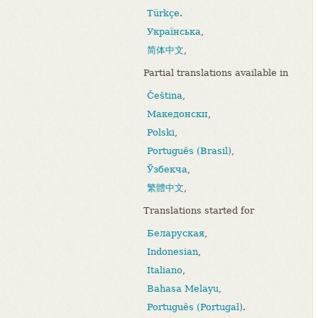
Türkçe
.
Українська
,
简体中文
,
Partial translations available in
Čeština
,
Македонски
,
Polski
,
Português (Brasil)
,
Ўзбекча
,
繁體中文
,
Translations started for
Беларуская
,
Indonesian
,
Italiano
,
Bahasa Melayu
,
Português (Portugal)
.