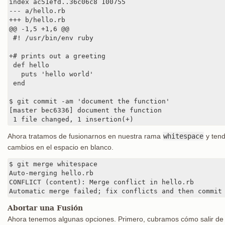
index ac51efd..36c06c8 100755

--- a/hello.rb

+++ b/hello.rb

@@ -1,5 +1,6 @@

 #! /usr/bin/env ruby

+# prints out a greeting

 def hello

   puts 'hello world'

 end

$ git commit -am 'document the function'

[master bec6336] document the function

 1 file changed, 1 insertion(+)
Ahora tratamos de fusionarnos en nuestra rama
whitespace
y tend
cambios en el espacio en blanco.
$ git merge whitespace

Auto-merging hello.rb

CONFLICT (content): Merge conflict in hello.rb

Automatic merge failed; fix conflicts and then commit
Abortar una Fusión
Ahora tenemos algunas opciones. Primero, cubramos cómo salir de es