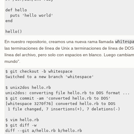
def hello

  puts 'hello world'

end

hello()
En nuestro repositorio, creamos una nueva rama llamada
whitesp
las terminaciones de línea de Unix a terminaciones de línea de D
línea del archivo, pero solo con espacios en blanco. Luego cambiamos
mundo".
$ git checkout -b whitespace

Switched to a new branch 'whitespace'

$ unix2dos hello.rb

unix2dos: converting file hello.rb to DOS format ...

$ git commit -am 'converted hello.rb to DOS'

[whitespace 3270f76] converted hello.rb to DOS

 1 file changed, 7 insertions(+), 7 deletions(-)

$ vim hello.rb

$ git diff -w

diff --git a/hello.rb b/hello.rb
