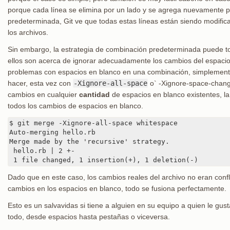
porque cada línea se elimina por un lado y se agrega nuevamente p
predeterminada, Git ve que todas estas líneas están siendo modific
los archivos.
Sin embargo, la estrategia de combinación predeterminada puede 
ellos son acerca de ignorar adecuadamente los cambios del espacio
problemas con espacios en blanco en una combinación, simplemente
hacer, esta vez con
-Xignore-all-space
o` -Xignore-space-change
cambios en cualquier
cantidad
de espacios en blanco existentes, l
todos los cambios de espacios en blanco.
$ git merge -Xignore-all-space whitespace

Auto-merging hello.rb

Merge made by the 'recursive' strategy.

 hello.rb | 2 +-

 1 file changed, 1 insertion(+), 1 deletion(-)
Dado que en este caso, los cambios reales del archivo no eran confl
cambios en los espacios en blanco, todo se fusiona perfectamente.
Esto es un salvavidas si tiene a alguien en su equipo a quien le gu
todo, desde espacios hasta pestañas o viceversa.