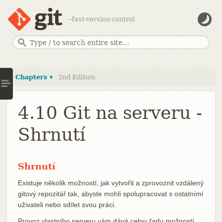
--fast-version-control
Chapters ▾
2nd Edition
4.10 Git na serveru -
Shrnutí
Shrnutí
Existuje několik možností, jak vytvořit a zprovoznit vzdálený
gitový repozitář tak, abyste mohli spolupracovat s ostatními
uživateli nebo sdílet svou práci.
Provoz vlastního serveru vám dává celou řadu možností