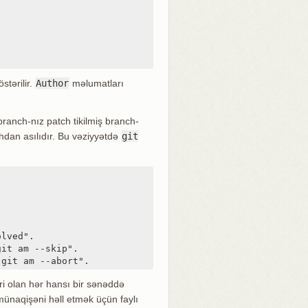
tərilir.
Author
məlumatları
anch-nız patch tikilmiş branch-
hdan asılıdır. Bu vəziyyətdə
git
lved".

it am --skip".

"git am --abort".
ri olan hər hansı bir sənəddə
- münaqişəni həll etmək üçün faylı