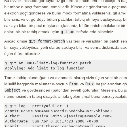
Bu əvvəlki hissədə gördüyünüz git format-patch əmrinin çıxışının baş
bir mbox e-poçt formatını təmsil edir. Kimsə git göndərmə e-poçtund
elektron poçt göndərsə və bunu mbox formatına yükləsəniz, git am-ı
bilərsiniz və o, gördüyü bütün patchları tətbiq etməyə başlayacaq. 
saxlaya bilən bir poçt müştərisi işlətsəniz, bütün patch silsilələrini bi
onları bir-bir tətbiq etmək üçün
git am
istifadə edə bilərsiniz.
Ancaq kimsə
git format-patch
vasitəsi ilə yaradılan bir patch sə
bir şeyə yükləyibsə, yerli olaraq saxlaya bilər və sonra diskinizdə s
üçün ötürə bilərsiniz:
$ git am 0001-limit-log-function.patch

Applying: Add limit to log function
Təmiz tətbiq olunduğunu və avtomatik olaraq sizin üçün yeni bir commi
Müəllif haqqında məlumat e-poçtun
From
və
Date
başlıqlarından gö
Subject
və gövdəsindən (patchdan əvvəl) götürülür. Məsələn, bu p
nümunəsindən tətbiq olsaydı, əmələ gələn əməl buna bənzəyəcəkdi
$ git log --pretty=fuller -1

commit 6c5e70b984a60b3cecd395edd5b48a7575bf58e0

Author:     Jessica Smith <jessica@example.com>

AuthorDate: Sun Apr 6 10:17:23 2008 -0700

Commit:     Scott Chacon <schacon@gmail.com>
