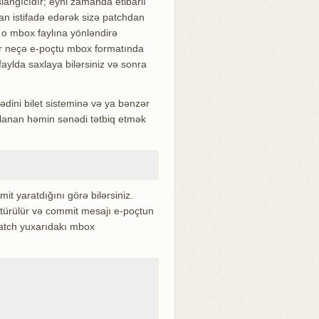
lanğıcıdır; eyni zamanda etibarlı
an istifadə edərək sizə patchdan
 o mbox faylına yönləndirə
Bir neçə e-poçtu mbox formatında
r faylda saxlaya bilərsiniz və sonra
nədini bilet sisteminə və ya bənzər
axlanan həmin sənədi tətbiq etmək
t yaratdığını görə bilərsiniz.
türülür və commit mesajı e-poçtun
atch yuxarıdakı mbox
: