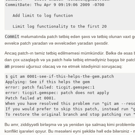
CommitDate: Thu Apr 9 09:19:06 2009 -0700

   Add limit to log function

   Limit log functionality to the first 20
Commit
məlumatında patch tətbiq edən şəxs və tətbiq olunan vaxt gös
əvvəlcə patch yaradan və əvvəlcədən yaradan şəxsdir.
Ancaq patch-ın təmiz tətbiq edilməməsi mümkündür. Bəlkə də əsas br
dan çox uzaqlaşıb və ya patch hələ tətbiq etmədiyiniz başqa bir patc
am
prosesi uğursuz olacaq və nə etmək istədiyinizi soruşacaq:
$ git am 0001-see-if-this-helps-the-gem.patch

Applying: See if this helps the gem

error: patch failed: ticgit.gemspec:1

error: ticgit.gemspec: patch does not apply

Patch failed at 0001.

When you have resolved this problem run "git am --reso
If you would prefer to skip this patch, instead run "g
To restore the original branch and stop patching run 
Bu əmr, ziddiyyətli birləşmə və ya yenidən işə salmaq kimi problemlə
konflikt işarələri qoyur. Bu məsələni eyni şəkildə həll edə bilərsiniz 