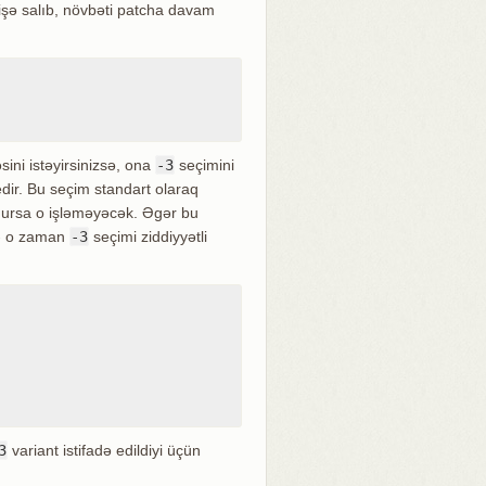
işə salıb, növbəti patcha davam
əsini istəyirsinizsə, ona
-3
seçimini
edir. Bu seçim standart olaraq
dursa o işləməyəcək. Əgər bu
 - o zaman
-3
seçimi ziddiyyətli
3
variant istifadə edildiyi üçün