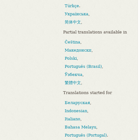
Türkçe
.
Українська
,
简体中文
,
Partial translations available in
Čeština
,
Македонски
,
Polski
,
Português (Brasil)
,
Ўзбекча
,
繁體中文
,
Translations started for
Беларуская
,
Indonesian
,
Italiano
,
Bahasa Melayu
,
Português (Portugal)
.