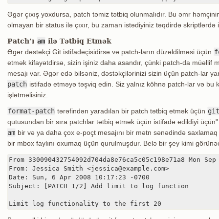
Əgər çıxış yoxdursa, patch təmiz tətbiq olunmalıdır. Bu əmr həmçini
olmayan bir status ilə çıxır, bu zaman istədiyiniz təqdirdə skriptlərdə i
Patch’ı
am
ilə Tətbiq Etmək
Əgər dəstəkçi Git istifadəçisidirsə və patch-ların düzəldilməsi üçün
f
etmək kifayətdirsə, sizin işiniz daha asandır, çünki patch-da müəllif
mesajı var. Əgər edə bilsəniz, dəstəkçilərinizi sizin üçün patch-lar y
patch
istifadə etməyə təşviq edin. Siz yalnız köhnə patch-lar və bu 
işlətməlisiniz.
format-patch
tərəfindən yaradılan bir patch tətbiq etmək üçün
gi
qutusundan bir sıra patchlar tətbiq etmək üçün istifadə edildiyi üçün
am
bir və ya daha çox e-poçt mesajını bir mətn sənədində saxlamaq
bir mbox faylını oxumaq üçün qurulmuşdur. Belə bir şey kimi görünə
From 330090432754092d704da8e76ca5c05c198e71a8 Mon Sep 
From: Jessica Smith <jessica@example.com>

Date: Sun, 6 Apr 2008 10:17:23 -0700

Subject: [PATCH 1/2] Add limit to log function

Limit log functionality to the first 20