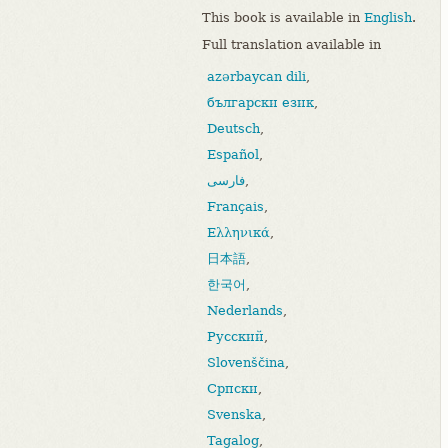
This book is available in
English
.
Full translation available in
azərbaycan dili
,
български език
,
Deutsch
,
Español
,
فارسی
,
Français
,
Ελληνικά
,
日本語
,
한국어
,
Nederlands
,
Русский
,
Slovenščina
,
Српски
,
Svenska
,
Tagalog
,