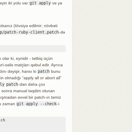
yin iki yolu var:
git apply
və ya
lsanız (tövsiyə edilmir; növbəti
p/patch-ruby-client.patch
-də
 olar ki, eynidir - tətbiq üçün
səlis matçları qəbul edir. Ayrıca
dını dəyişir, hansı ki
patch
bunu
n olmadığı “apply all or abort all”
ly
patch
-dan daha çox
n sonra manual təqdim olunan
alışmadan əvvəl bir patch-ın təmiz
 bu zaman
git apply --check
-i
ch
