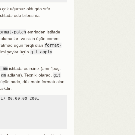
n çek uğursuz olduqda sıfır
stifadə edə bilərsiniz.
ormat-patch
əmrindən istifadə
 məlumatları və sizin üçün commit
aratmaq üçün fərqli olan
format-
kimi şeylər üçün
git apply
t am
istifadə edirsiniz (əmr "poçt
"
am
adlanır). Texniki olaraq,
git
 üçün sadə, düz mətn formatı olan
cəkdir:
17 00:00:00 2001
