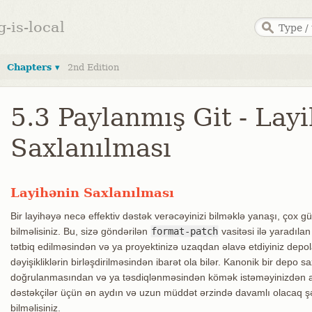
g-is-local
Chapters ▾
2nd Edition
5.3 Paylanmış Git - Lay
Saxlanılması
Layihənin Saxlanılması
Bir layihəyə necə effektiv dəstək verəcəyinizi bilməklə yanaşı, çox
bilməlisiniz. Bu, sizə göndərilən
format-patch
vasitəsi ilə yaradıla
tətbiq edilməsindən və ya proyektinizə uzaqdan əlavə etdiyiniz depola
dəyişikliklərin birləşdirilməsindən ibarət ola bilər. Kanonik bir depo
doğrulanmasından və ya təsdiqlənməsindən kömək istəməyinizdən asıl
dəstəkçilər üçün ən aydın və uzun müddət ərzində davamlı olacaq ş
bilməlisiniz.