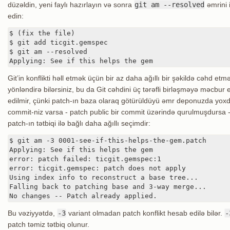
düzəldin, yeni faylı hazırlayın və sonra
git am --resolved
əmrini 
edin:
$ (fix the file)

$ git add ticgit.gemspec

$ git am --resolved

Applying: See if this helps the gem
Git’in konflikti həll etmək üçün bir az daha ağıllı bir şəkildə cəhd etm
yönləndirə bilərsiniz, bu da Git cəhdini üç tərəfli birləşməyə məcbur 
edilmir, çünki patch-ın baza olaraq götürüldüyü əmr deponuzda yox
commit-niz varsa - patch public bir commit üzərində qurulmuşdursa
patch-ın tətbiqi ilə bağlı daha ağıllı seçimdir:
$ git am -3 0001-see-if-this-helps-the-gem.patch

Applying: See if this helps the gem

error: patch failed: ticgit.gemspec:1

error: ticgit.gemspec: patch does not apply

Using index info to reconstruct a base tree...

Falling back to patching base and 3-way merge...

No changes -- Patch already applied.
Bu vəziyyətdə,
-3
variant olmadan patch konflikt hesab edilə bilər.
-
patch təmiz tətbiq olunur.