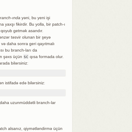
ranch-ında
yəni, bu yeni işi
xşı fikirdir. Bu yolla, bir patch-ı
a qoyub getmək asandır.
nzər təsvir olunan bir şeyə
i və daha sonra geri qayıtmalı
ısı bu branch-ları da
rən şəxs üçün
sc
qısa formada olur.
ada bilərsiniz:
 istifadə edə bilərsiniz:
 daha uzunmüddətli branch-lar
patch alsanız, qiymətləndirmə üçün