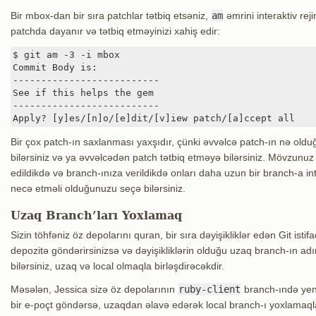
Bir mbox-dan bir sıra patchlar tətbiq etsəniz,
am
əmrini interaktiv rej
patchda dayanır və tətbiq etməyinizi xahiş edir:
$ git am -3 -i mbox

Commit Body is:

--------------------------

See if this helps the gem

--------------------------

Apply? [y]es/[n]o/[e]dit/[v]iew patch/[a]ccept all
Bir çox patch-ın saxlanması yaxşıdır, çünki əvvəlcə patch-ın nə oldu
bilərsiniz və ya əvvəlcədən patch tətbiq etməyə bilərsiniz. Mövzunuz
edildikdə və branch-ınıza verildikdə onları daha uzun bir branch-a i
necə etməli olduğunuzu seçə bilərsiniz.
Uzaq Branch’ları Yoxlamaq
Sizin töhfəniz öz depolarını quran, bir sıra dəyişikliklər edən Git isti
depozitə göndərirsinizsə və dəyişikliklərin olduğu uzaq branch-ın adı
bilərsiniz, uzaq və local olmaqla birləşdirəcəkdir.
Məsələn, Jessica sizə öz depolarının
ruby-client
branch-ındə yeni
bir e-poçt göndərsə, uzaqdan əlavə edərək local branch-ı yoxlamaqla