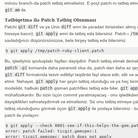
mövzu branch-da patch tətbiq etməlisiniz. E-poçt patch-nı tətbiq etmə
git am
ilə.
Tətbiqetmə ilə Patch Tətbiq Olunması
Patchi
git diff
və ya Unix
diff
əmri ilə yaradan birisindən almış o
hissəyə baxın),
git apply
əmri ilə tətbiq edə bilərsiniz. Patch-ı
/tm
saxladığınızı düşünürsünüzsə, belə birşey tətbiq edə bilərsiniz:
$ git apply /tmp/patch-ruby-client.patch
Bu, işlədiyiniz qovluqdakı faylları dəyişdirir. Patch tətbiq etmək demək
patch -p1
komanda daha paranoid olsa da, patch-dan daha az qeyri-
git diff
formatında təsvir edildiyi təqdirdə fayl əlavə edir, silir və a
etmir. Nəhayət,
git apply
hər şeyin tətbiq olunduğu və ya heç birini
modelidir, halbuki
patch
qismən patchfiles tətbiq edə bilər.
git app
mühafizəkardır. Bu sizin üçün commit yaratmayacaq - onu işlədikdə
dəyişiklikləri səhnələşdirməli və etməlisiniz. Siz onu tətbiq etməyə ç
tətbiq olunduğunu görmək üçün
git apply
ilə yoxlaya bilərsiniz -
patch ilə yoxlayın:
$ git apply --check 0001-see-if-this-helps-the-gem.pat
error: patch failed: ticgit.gemspec:1

error: ticgit.gemspec: patch does not apply