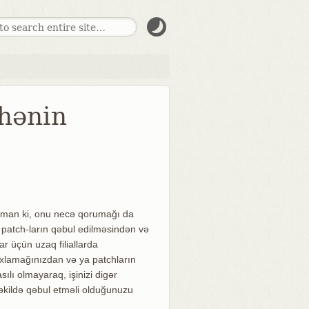
ihənin
 güman ki, onu necə qorumağı da
n patch-ların qəbul edilməsindən və
r üçün uzaq filiallarda
 saxlamağınızdan və ya patchların
ı olmayaraq, işinizi digər
əkildə qəbul etməli olduğunuzu