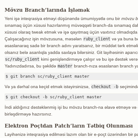
Mövzu Branch’larında İşləmək
Yeni işə inteqrasiya etməyi düşünəndə ümumiyyətlə onu bir
mövzu b
sınamaq üçün xüsusi hazırlanmış müvəqqəti branch-da sınamaq daha ya
xüsusi olaraq tweak etmək və işə qayıtmaq üçün vaxtınız olmadıqd
Çalışacağınız işin mövzusuna, məsələn
ruby_client
və ya buna bə
əsaslanaraq sadə bir branch adını yaratsanız, bir müddət tərk etməl
olsanız belə asanlıqla yadda saxlaya bilərsiniz. Git layihəsinin aparıc
sc/ruby_client
kimi genişləndirməyə çalışır və bu işə dəstək ve
Yadınızdadırsa, bu şəkildə
master
branch-nıza əsaslanan branch yar
$ git branch sc/ruby_client master
Və ya dərhal ona keçid etmək istəyirsinizsə,
checkout -b
seçimindən
$ git checkout -b sc/ruby_client master
İndi aldığınız dəstəklənmiş işi bu mövzu branch-na əlavə etməyə və
birləşdirməyə hazırsınız.
Elektron Poçtdan Patch’ların Tətbiq Olunması
Layihənizə inteqrasiya edilməsi lazım olan bir e-poçt üzərindən bir 