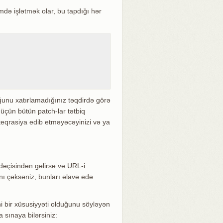
imdə işlətmək olar, bu tapdığı hər
ğunu xatırlamadığınız təqdirdə görə
 üçün bütün patch-lar tətbiq
nteqrasiya edib etməyəcəyinizi və ya
fadəçisindən gəlirsə və URL-i
nı çəksəniz, bunları əlavə edə
 bir xüsusiyyəti olduğunu söyləyən
 sınaya bilərsiniz: