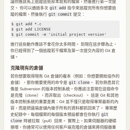
議你應該馬上追蹤這些原本就有的檔案，然後進行第一次提
交。 你可以通過多次
git add
指令來追蹤完所有你想要追
蹤的檔案，然後執行
git commit
提交：
$ git add *.c

$ git add LICENSE

$ git commit -m 'initial project version'
進行這些動作應該不會花你太多時間。 到現在這步驟為止，
你已經得到了一個追蹤若干檔案及第一次提交內容的 Git 倉
儲。
克隆現有的倉儲
若你想要取得現有 Git 倉儲的複本（例如：你想要開始協作的
倉儲），那你需要使用的命令是
git clone
。 若你熟悉其它
像是 Subversion 的版本控制系統，你應該注意現在這個命令
是克隆（clone），而非取出（checkout）。 這是 Git 和其他
版本控制系統的重要差異：Git 並不僅只是取得專案最新的內
容，而是把遠端倉儲內幾乎所有的資料都抓回來了。 專案歷
史紀錄中，每個檔案的每個版本預設都會在你執行
git
clone
時被拉取（pull）回來。 實際上，如果伺服器的硬碟
損壞，你通常可以使用任何客戶端克隆的倉儲來將伺服器重