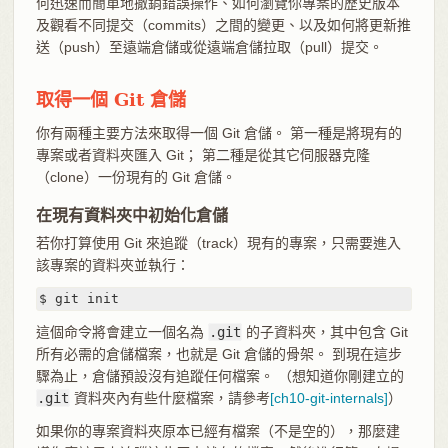
何迅速而簡單地撤銷錯誤操作、如何瀏覽你專案的歷史版本
及觀看不同提交（commits）之間的變更、以及如何將更新推
送（push）至遠端倉儲或從遠端倉儲拉取（pull）提交。
取得一個 Git 倉儲
你有兩種主要方法來取得一個 Git 倉儲。 第一種是將現有的
專案或者資料夾匯入 Git； 第二種是從其它伺服器克隆
（clone）一份現有的 Git 倉儲。
在現有資料夾中初始化倉儲
若你打算使用 Git 來追蹤（track）現有的專案，只需要進入
該專案的資料夾並執行：
$ git init
這個命令將會建立一個名為
.git
的子資料夾，其中包含 Git
所有必需的倉儲檔案，也就是 Git 倉儲的骨架。 到現在這步
驟為止，倉儲預設沒有追蹤任何檔案。 （想知道你剛建立的
.git
資料夾內有些什麼檔案，請參考
[ch10-git-internals]
）
如果你的專案資料夾原本已經有檔案（不是空的），那麼建