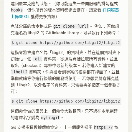
建回原本克隆的狀態。（你可能遺失一些伺服器的掛勾程式
hooks
，但你所有的版本資料都還會健在，請查看
在伺服器
上佈署 Git
獲得更多資訊）
克隆倉庫的命令格式是
git clone [url]
。 例如：若你想
克隆名為 libgit2 的 Git linkable library，可以執行下列命令：
$ git clone https://github.com/libgit2/libgit2
這指令將會建立名為「libgit2」的資料夾，並在這個資料夾下
初始化一個
.git
資料夾，從遠端倉儲拉取所有資料，並且
取出（checkout）專案中最新的版本。 若你進入新建立的
libgit2
資料夾，你將會看到專案的檔案都在裡面了，並且
準備就緒等你進行後續的開發或使用。 若你想要將倉儲克隆
到「libgit2」以外名字的資料夾，只需要再多指定一個參數即
可：
$ git clone https://github.com/libgit2/libgit2 myli
這個命令做的事與上一個命令大致相同，只不過在本地創建
的倉庫名字變為
mylibgit
。
Git 支援多種數據傳輸協定。 上一個範例採用
https://
協