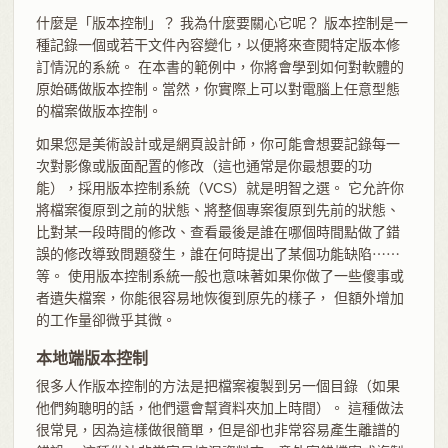
什麼是「版本控制」？ 我為什麼要關心它呢？ 版本控制是一
種記錄一個或若干文件內容變化，以便將來查閱特定版本修
訂情況的系統。 在本書的範例中，你將會學到如何對軟體的
原始碼做版本控制。當然，你實際上可以對電腦上任意型態
的檔案做版本控制。
如果您是美術設計或是網頁設計師，你可能會想要記錄每一
次對影像或版面配置的修改（這也通常是你最想要的功
能），採用版本控制系統（VCS）就是明智之選。 它允許你
將檔案復原到之前的狀態、將整個專案復原到先前的狀態、
比對某一段時間的修改、查看最後是誰在哪個時間點做了錯
誤的修改導致問題發生，誰在何時提出了某個功能缺陷⋯⋯
等。 使用版本控制系統一般也意味著如果你做了一些傻事或
者遺失檔案，你能很容易地恢復到原先的樣子， 但額外增加
的工作量卻微乎其微。
本地端版本控制
很多人作版本控制的方法是把檔案複製到另一個目錄（如果
他們夠聰明的話，他們還會幫資料夾加上時間）。 這種做法
很常見，因為這樣做很簡單，但是卻也非常容易產生離譜的