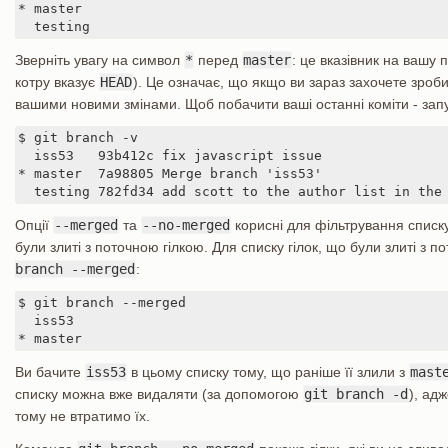
* master

  testing
Зверніть увагу на символ
*
перед
master
: це вказівник на вашу п
котру вказує
HEAD
). Це означає, що якщо ви зараз захочете зроби
вашими новими змінами. Щоб побачити ваші останні коміти - зап
$ git branch -v

  iss53   93b412c fix javascript issue

* master  7a98805 Merge branch 'iss53'

  testing 782fd34 add scott to the author list in the
Опції
--merged
та
--no-merged
корисні для фільтрування списку 
були злиті з поточною гілкою. Для списку гілок, що були злиті з 
branch --merged
:
$ git branch --merged

  iss53

* master
Ви бачите
iss53
в цьому списку тому, що раніше її злили з
mast
списку можна вже видаляти (за допомогою
git branch -d
), адж
тому не втратимо їх.