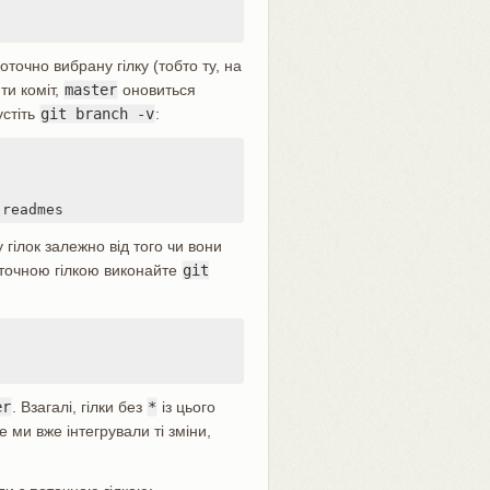
оточно вибрану гілку (тобто ту, на
ти коміт,
master
оновиться
устіть
git branch -v
:
 readmes
гілок залежно від того чи вони
поточною гілкою виконайте
git
er
. Взагалі, гілки без
*
із цього
е ми вже інтегрували ті зміни,