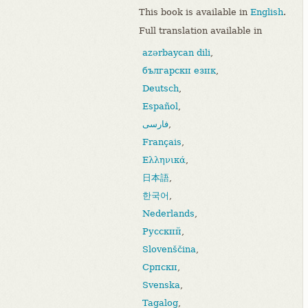
This book is available in
English
.
Full translation available in
azərbaycan dili
,
български език
,
Deutsch
,
Español
,
فارسی
,
Français
,
Ελληνικά
,
日本語
,
한국어
,
Nederlands
,
Русский
,
Slovenščina
,
Српски
,
Svenska
,
Tagalog
,