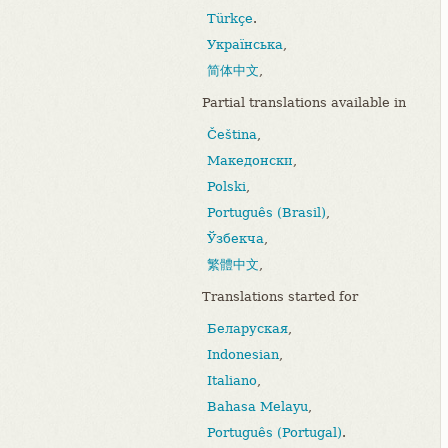
Türkçe
.
Українська
,
简体中文
,
Partial translations available in
Čeština
,
Македонски
,
Polski
,
Português (Brasil)
,
Ўзбекча
,
繁體中文
,
Translations started for
Беларуская
,
Indonesian
,
Italiano
,
Bahasa Melayu
,
Português (Portugal)
.