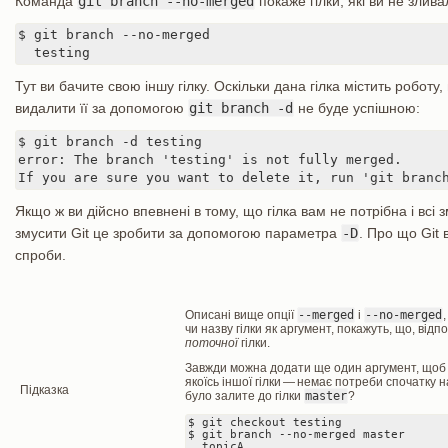
Команда
git branch --no-merged
покаже гілки, які ви не злив
$ git branch --no-merged

  testing
Тут ви бачите свою іншу гілку. Оскільки дана гілка містить роботу
видалити її за допомогою
git branch -d
не буде успішною:
$ git branch -d testing

error: The branch 'testing' is not fully merged.

If you are sure you want to delete it, run 'git branc
Якщо ж ви дійсно впевнені в тому, що гілка вам не потрібна і всі
змусити Git це зробити за допомогою параметра
-D
. Про що Git 
спроби.
Описані вище опції
--merged
і
--no-merged
чи назву гілки як аргумент, покажуть, що, відп
поточної
гілки.
Завжди можна додати ще один аргумент, щоб 
якоїсь іншої гілки — немає потреби спочатку 
Підказка
було залите до гілки
master
?
$ git checkout testing

$ git branch --no-merged master

  topicA
