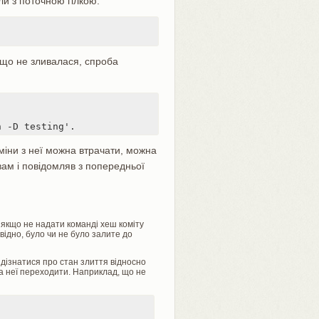
али з поточною гілкою:
, що не зливалася, спроба
h -D testing'.
 зміни з неї можна втрачати, можна
вам і повідомляв з попередньої
, якщо не надати команді хеш коміту
овідно, було чи не було залите до
дізнатися про стан злиття відносно
на неї переходити. Наприклад, що не