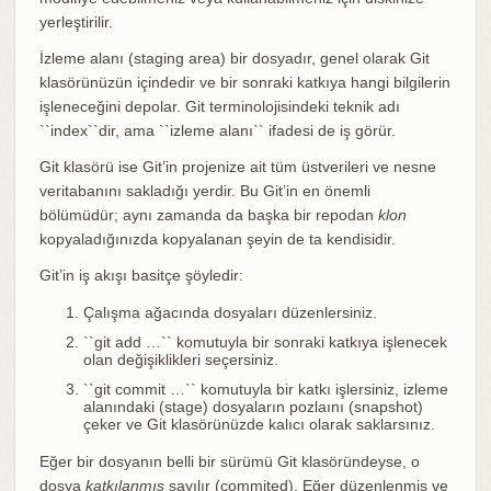
yerleştirilir.
İzleme alanı (staging area) bir dosyadır, genel olarak Git
klasörünüzün içindedir ve bir sonraki katkıya hangi bilgilerin
işleneceğini depolar. Git terminolojisindeki teknik adı
``index``dir, ama ``izleme alanı`` ifadesi de iş görür.
Git klasörü ise Git’in projenize ait tüm üstverileri ve nesne
veritabanını sakladığı yerdir. Bu Git’in en önemli
bölümüdür; aynı zamanda da başka bir repodan
klon
kopyaladığınızda kopyalanan şeyin de ta kendisidir.
Git’in iş akışı basitçe şöyledir:
Çalışma ağacında dosyaları düzenlersiniz.
``git add …​`` komutuyla bir sonraki katkıya işlenecek
olan değişiklikleri seçersiniz.
``git commit …​`` komutuyla bir katkı işlersiniz, izleme
alanındaki (stage) dosyaların pozlaını (snapshot)
çeker ve Git klasörünüzde kalıcı olarak saklarsınız.
Eğer bir dosyanın belli bir sürümü Git klasöründeyse, o
dosya
katkılanmış
sayılır (commited). Eğer düzenlenmiş ve