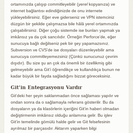
ortamınızda çalışıp commitleyebilir (
yerel
kopyanıza) ve
internet bağlantısı edindiğinizde de onu internete
yükleyebilirsiniz. Eğer eve giderseniz ve VPN istemciniz
düzgün bir şekilde çalışmazsa bile hâlâ yerel ortamınızda
çalışabilirsiniz. Diğer çoğu sistemde ise bunları yapmak ya
imkânsız ya da çok sancılıdır. Örneğin Perforce’de, eğer
sunucuya bağlı değilseniz pek bir şey yapamazsınız.
Subversion ve CVS’de ise dosyaları düzenleyebilir ama
sunucuya commitleyemezsiniz (Çünkü sunucunuz çevrim
dışıdır). Bu size şu an çok da önemli bir özellikmiş gibi
gelmeyebilir ama Git’i öğrendikçe ve kullandıkça bunun ne
kadar büyük bir fayda sağladığını bizzat göreceksiniz.
Git’in Entegrasyonu Vardır
Git’deki her şeyin saklanmadan önce sağlaması yapılır ve
ondan sonra da o sağlamayla referans gösterilir. Bu da
dosyaların ya da klasörlerin içeriğini Git’in haberi olmadan
değiştirmenin imkânsız olduğu anlamına gelir. Bu işlev
Git’in temelinde gömülü halde gelir ve Git felsefesinin
ayrılmaz bir parçasıdır. Aktarım yaparken bilgi