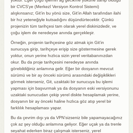
yoktur. Eğer çoğu işlemin ağ gecikme yüküne sahip olduğu
bir CVCS’ye (Merkezî Versiyon Kontrol Sistemi)
alışkınsanız; Git’in bu yönü size, Git’in Allah tarafından ilahi
bir hız yeteneğiyle kutsadığını düşündürtecektir. Çünkü
projenizin tüm tarihçesi tam olarak yerel diskinizdedir, ve
çoğu işlem de neredeyse anında gerçekleşir.
Örneğin, projenin tarihçesine göz atmak için Git’in
sunucuya girip, tarihçeye erişip size göstermesine gerek
yoktur, onun yerine hızlıca sizin yerel veritabanınızdan
okur. Bu da proje tarihçesini neredeyse anında
görebildiğiniz anlamına gelir. Eğer bir dosyanın mevcut
sürümü ve bir ay önceki sürümü arasındaki değişiklikleri
görmek isterseniz, Git, uzaktaki bir sunucuya bu işlemi
yapması için başvurmak ya da dosyanın eski versiyonunu
uzaktaki sunucudan çekip yerel diskte hesaplamak yerine,
dosyanın bir ay önceki haline hızlıca göz atıp yerel bir
farklılık hesaplaması yapar.
Bu da çevrim dışı ya da VPN’sizseniz bile yapamayacağınız
çok az şey olduğu anlamına geliyor. Eğer uçak ya da trenle
seyahat ederken biraz çalışmak isterseniz, yerel