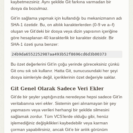
kaybetmezsiniz. Aynı şekilde Git farkına varmadan bir
dosya da bozulmaz.
Git’in sağlama yapmak için kullandığı bu mekanizmanın adı
SHA-1 özetidir. Bu, on altılık karakterlerden (0-9 ve a–f)
oluşan ve Git’deki bir dosya veya dizin yapısının içeriğine
göre hesaplanan 40 karakterlik bir karakter dizisidir. Bir
SHA-1 özeti şuna benzer:
24b9da6552252987aa493b52f8696cd6d3b00373
Bu özet değerlerini Git’in çoğu yerinde göreceksiniz çünkü
Git onu sık sık kullanır. Hatta Git, sunucusundaki her şeyi
dosya isimleriyle değil, içeriklerinin özet değeriyle saklar.
Git Genel Olarak Sadece Veri Ekler
Git’de bir şeyler yaptığınızda neredeyse hepsi sadece Git’in
veritabanına veri
ekler
. Sistemin geri alınamayan bir şey
yapmasını veya verileri herhangi bir şekilde silmesini
sağlamak zordur. Tüm VCS’lerde olduğu gibi, henüz
işlemediğiniz değişiklikleri kaybedebilir veya karman
çorman yapabilirsiniz, ancak Git’e bir anlık görünüm