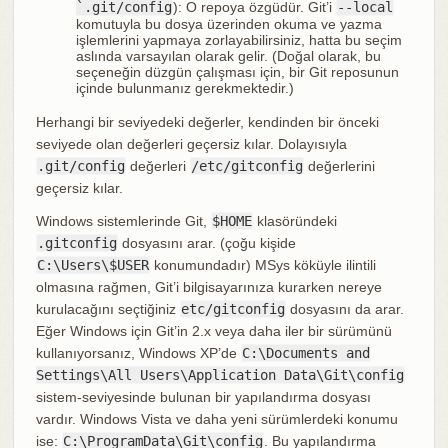
`.git/config
): O repoya özgüdür. Git’i
--local
komutuyla bu dosya üzerinden okuma ve yazma
işlemlerini yapmaya zorlayabilirsiniz, hatta bu seçim
aslında varsayılan olarak gelir. (Doğal olarak, bu
seçeneğin düzgün çalışması için, bir Git reposunun
içinde bulunmanız gerekmektedir.)
Herhangi bir seviyedeki değerler, kendinden bir önceki
seviyede olan değerleri geçersiz kılar. Dolayısıyla
.git/config
değerleri
/etc/gitconfig
değerlerini
geçersiz kılar.
Windows sistemlerinde Git,
$HOME
klasöründeki
.gitconfig
dosyasını arar. (çoğu kişide
C:\Users\$USER
konumundadır) MSys köküyle ilintili
olmasına rağmen, Git’i bilgisayarınıza kurarken nereye
kurulacağını seçtiğiniz
etc/gitconfig
dosyasını da arar.
Eğer Windows için Git’in 2.x veya daha iler bir sürümünü
kullanıyorsanız, Windows XP’de
C:\Documents and
Settings\All Users\Application Data\Git\config
sistem-seviyesinde bulunan bir yapılandırma dosyası
vardır. Windows Vista ve daha yeni sürümlerdeki konumu
ise:
C:\ProgramData\Git\config
. Bu yapılandırma