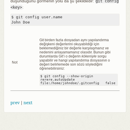
düşündüğünü görmenin yolu da şu şekildedir:
git config
<key>
:
$ git config user.name

John Doe
Git birden fazla dosyadan aynı yapılandırma
değişkeni değerlerini okuyabildiği için
beklemediğiniz bir değerle karşılaşmanız ve
nedenini anlayamamanız olasıdır. Bunun gibi
durumlarda Git’i o değerin
kökeniyle
sorgu
yapabilir ve hangi yapılandırma dosyasının o
Not
değeri belirlemede son sözü söylediğini
öğrenebilirsiniz:
$ git config --show-origin 
rerere.autoUpdate

file:/home/johndoe/.gitconfig	false
prev
|
next