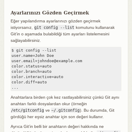
Ayarlarınızı Gözden Geçirmek
Eğer yapılandırma ayarlarınızı gözden geçirmek
istiyorsanız,
git config --list
komutunu kullanarak
Git’in o aşamada bulabildiği tüm ayarları listelemesini
sağlayabilirsiniz.
$ git config --list

user.name=John Doe

user.email=johndoe@example.com

color.status=auto

color.branch=auto

color.interactive=auto

color.diff=auto

...
Anahtarlara birden çok kez rastlayabilirsiniz çünkü Git aynı
anahtarı farklı dosyalardan okur (örneğin
/etc/gitconfig
ve
~/.gitconfig
). Bu durumda, Git
gördüğü her eşsiz anahtar için son değeri kullanır.
Ayrıca Git’in belli bir anahtarın değeri hakkında ne