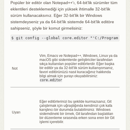
Popüler bir editör olan Notepad++'ı, 64-bit’lik sürümler tüm
eklentileri desteklemediği için yüksek ihtimalle 32-bit’lik
sürüm kullanacaksınız. Eğer 32-bit’lik bir Windows
sistemdeyseniz ya da 64-bit’lik sistemde 64-bit’lik editöre
sahipseniz, şöyle bir komut girmelisiniz:
$ git config --global core.editor "'C:/Program File
Vim, Emacs ve Notepad++, Windows, Linux ya da
macOS gibi sistemlerde geliştiriciler tarafından
sıkça kullanılan popüler editörlerdir. Eğer başka
bir editör ya da 32-bit’lik sürüm kullanıyorsanız,
Not
favori editörünüzü nasıl kuracağınız hakkında
bilgi almak için şurayı okuyabilirsiniz:
core.editor
Eğer editörlerinizi bu şekilde kurmazsanız, Git
çalıştırmak için uğraştığında kendinizi çok kafa
karıştırıcı bir durumda bulabilirsiniz. Windows
Uyarı
sistemdineki bir örnek, Git tarafından başlatılan
bir düzenleme sırasında erken sona eren bir Git
işlemi içerebilir.