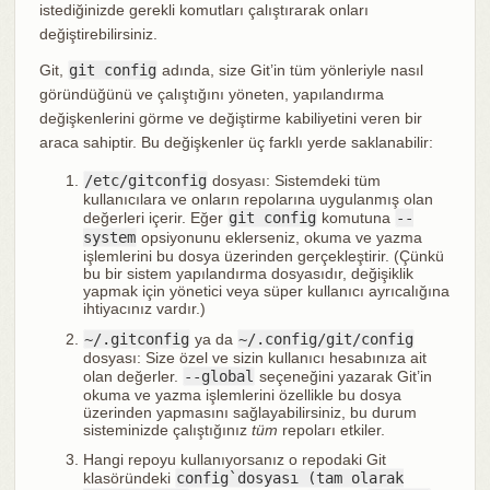
istediğinizde gerekli komutları çalıştırarak onları
değiştirebilirsiniz.
Git,
git config
adında, size Git’in tüm yönleriyle nasıl
göründüğünü ve çalıştığını yöneten, yapılandırma
değişkenlerini görme ve değiştirme kabiliyetini veren bir
araca sahiptir. Bu değişkenler üç farklı yerde saklanabilir:
/etc/gitconfig
dosyası: Sistemdeki tüm
kullanıcılara ve onların repolarına uygulanmış olan
değerleri içerir. Eğer
git config
komutuna
--
system
opsiyonunu eklerseniz, okuma ve yazma
işlemlerini bu dosya üzerinden gerçekleştirir. (Çünkü
bu bir sistem yapılandırma dosyasıdır, değişiklik
yapmak için yönetici veya süper kullanıcı ayrıcalığına
ihtiyacınız vardır.)
~/.gitconfig
ya da
~/.config/git/config
dosyası: Size özel ve sizin kullanıcı hesabınıza ait
olan değerler.
--global
seçeneğini yazarak Git’in
okuma ve yazma işlemlerini özellikle bu dosya
üzerinden yapmasını sağlayabilirsiniz, bu durum
sisteminizde çalıştığınız
tüm
repoları etkiler.
Hangi repoyu kullanıyorsanız o repodaki Git
klasöründeki
config`dosyası (tam olarak