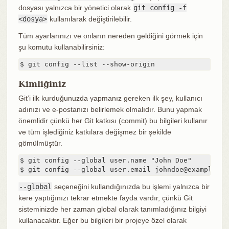
dosyası yalnızca bir yönetici olarak
git config -f
<dosya>
kullanılarak değiştirilebilir.
Tüm ayarlarınızı ve onların nereden geldiğini görmek için
şu komutu kullanabilirsiniz:
$ git config --list --show-origin
Kimliğiniz
Git’i ilk kurduğunuzda yapmanız gereken ilk şey, kullanıcı
adınızı ve e-postanızı belirlemek olmalıdır. Bunu yapmak
önemlidir çünkü her Git katkısı (commit) bu bilgileri kullanır
ve tüm işlediğiniz katkılara değişmez bir şekilde
gömülmüştür.
$ git config --global user.name "John Doe"

$ git config --global user.email johndoe@example.co
--global
seçeneğini kullandığınızda bu işlemi yalnızca bir
kere yaptığınızı tekrar etmekte fayda vardır, çünkü Git
sisteminizde her zaman global olarak tanımladığınız bilgiyi
kullanacaktır. Eğer bu bilgileri bir projeye özel olarak