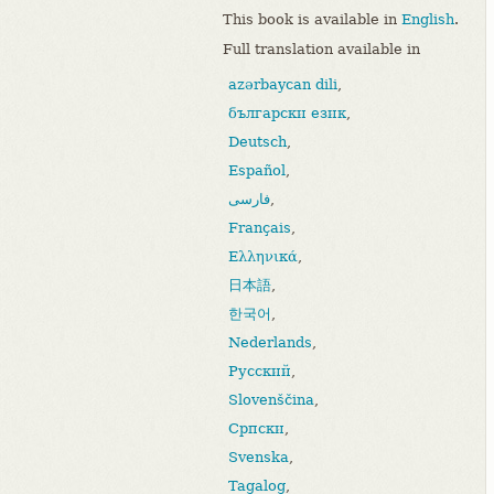
This book is available in
English
.
Full translation available in
azərbaycan dili
,
български език
,
Deutsch
,
Español
,
فارسی
,
Français
,
Ελληνικά
,
日本語
,
한국어
,
Nederlands
,
Русский
,
Slovenščina
,
Српски
,
Svenska
,
Tagalog
,