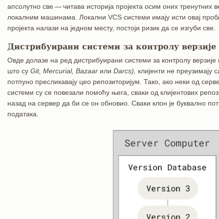
апсолутно све — читава историја пројекта осим оних тренутних в
локалним машинама. Локални VCS системи имају исти овај пробл
пројекта налази на једном месту, постоји ризик да се изгуби све.
Дистрибуирани системи за контролу верзије
Овде долазе на ред дистрибуирани системи за контролу верзије
што су
Git, Mercurial, Bazaar
или
Darcs),
клијенти не преузимају с
потпуно пресликавају цео репозиторијум. Тако, ако неки од серв
системи су се повезали помоћу њега, сваки од клијентових репо
назад на сервер да би се он обновио. Сваки клон је буквално по
података.