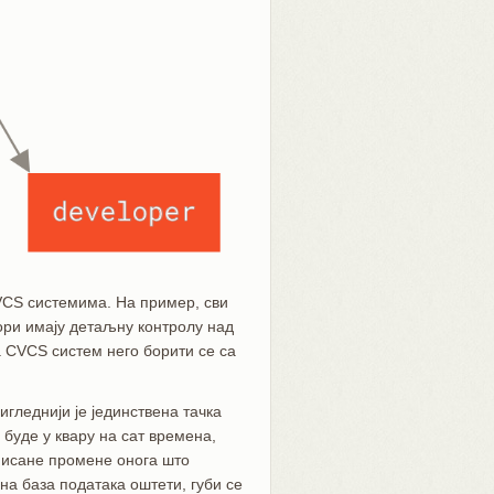
VCS системима. На пример, сви
тори имају детаљну контролу над
а CVCS систем него борити се са
гледнији је јединствена тачка
 буде у квару на сат времена,
онисане промене онога што
на база података оштети, губи се