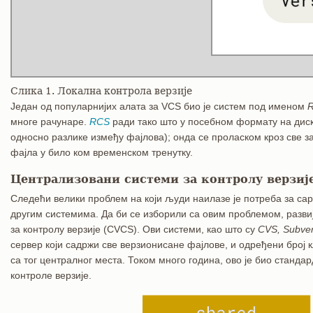
Слика 1. Локална контрола верзије
Један од популарнијих алата за VCS био је систем под именом
многе рачунаре.
RCS
ради тако што у посебном формату на диск
односно разлике између фајлова); онда се проласком кроз све з
фајла у било ком временском тренутку.
Централизовани системи за контролу верзиј
Следећи велики проблем на који људи наилазе је потреба за с
другим системима. Да би се изборили са овим проблемом, разви
за контролу верзије (CVCS). Ови системи, као што су
CVS, Subver
сервер који садржи све верзионисане фајлове, и одређени број к
са тог централног места. Током много година, ово је био станда
контроле верзије.