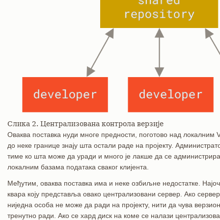
Слика 2. Централизована контрола верзије
Оваква поставка нуди многе предности, поготово над локалним 
до неке границе знају шта остали раде на пројекту. Администра
тиме ко шта може да уради и много је лакше да се администрир
локалним базама података сваког клијента.
Међутим, оваква поставка има и неке озбиљне недостатке. Најочи
квара коју представља овако централизовани сервер. Ако сервер
ниједна особа не може да ради на пројекту, нити да чува верзи
тренутно ради. Ако се хард диск на коме се налази централизова