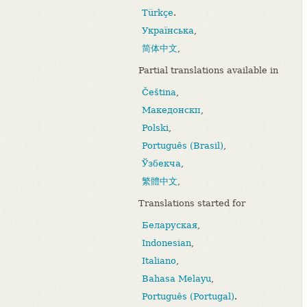
Türkçe
.
Українська
,
简体中文
,
Partial translations available in
Čeština
,
Македонски
,
Polski
,
Português (Brasil)
,
Ўзбекча
,
繁體中文
,
Translations started for
Беларуская
,
Indonesian
,
Italiano
,
Bahasa Melayu
,
Português (Portugal)
.