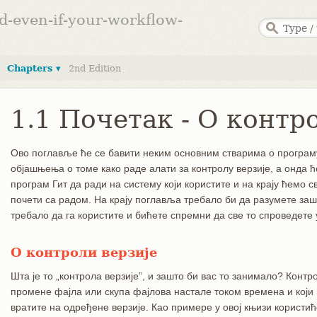
ed-even-if-your-workflow-
Chapters ▾
2nd Edition
1.1 Почетак - О контр
Ово поглавље ће се бавити неким основним стварима о програму
објашњења о томе како раде алати за контролу верзије, а онда 
програм Гит да ради на систему који користите и на крају ћемо с
почети са радом. На крају поглавља требало би да разумете зашт
требало да га користите и бићете спремни да све то спроведете 
О контроли верзије
Шта је то „контрола верзије”, и зашто би вас то занимало? Контро
промене фајла или скупа фајлова настале током времена и који 
вратите на одређене верзије. Као примере у овој књизи користи