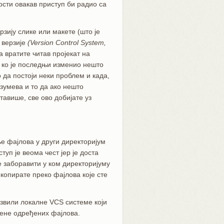
ости овакав приступ би радио са
рзију слике или макете (што је
у верзије
(Version Control System,
 вратите читав пројекат на
 ко је последњи изменио нешто
о да постоји неки проблем и када,
зумева и то да ако нешто
тавише, све ово добијате уз
ње фајлова у други директоријум
уп је веома чест јер је доста
е заборавити у ком директоријуму
копирате преко фајлова које сте
звили локалне VCS системе који
омене одређених фајлова.