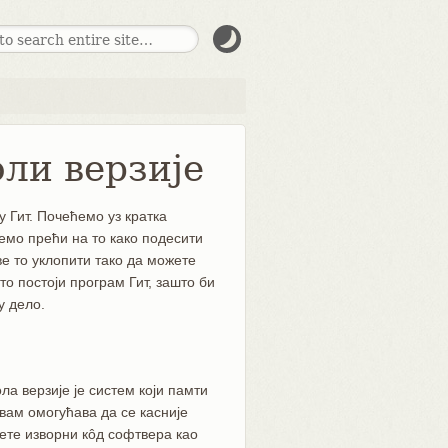
оли верзије
 Гит. Почећемо уз кратка
ћемо прећи на то како подесити
ве то уклопити тако да можете
о постоји програм Гит, зашто би
у дело.
ла верзије је систем који памти
вам омогућава да се касније
ћете изворни кôд софтвера као