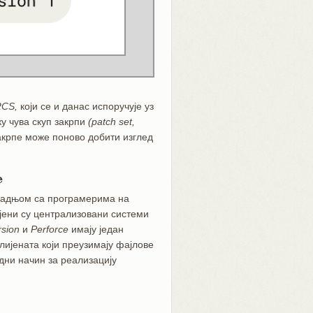
RCS,
који се и данас испоручује уз
у чува скуп закрпи
(patch set,
акрпе може поново добити изглед
е
арадњом са програмерима на
јени су централизовани системи
sion
и
Perforce
имају један
лијената који преузимају фајлове
рдни начин за реализацију