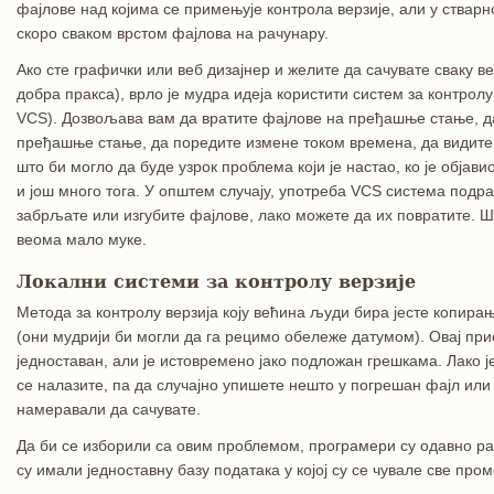
фајлове над којима се примењује контрола верзије, али у стварн
скоро сваком врстом фајлова на рачунару.
Ако сте графички или веб дизајнер и желите да сачувате сваку ве
добра пракса), врло је мудра идеја користити систем за контрол
VCS). Дозвољава вам да вратите фајлове на пређашње стање, да
пређашње стање, да поредите измене током времена, да видите
што би могло да буде узрок проблема који је настао, ко је објави
и још много тога. У општем случају, употреба VCS система подра
забрљате или изгубите фајлове, лако можете да их повратите. Ш
веома мало муке.
Локални системи за контролу верзије
Метода за контролу верзија коју већина људи бира јесте копира
(они мудрији би могли да га рецимо обележе датумом). Овај прист
једноставан, али је истовремено јако подложан грешкама. Лако ј
се налазите, па да случајно упишете нешто у погрешан фајл или 
намеравали да сачувате.
Да би се изборили са овим проблемом, програмери су одавно ра
су имали једноставну базу података у којој су се чувале све пр