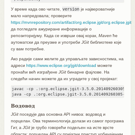
У време када ово читате,
version
је највероватније
мало напредовала; проверите
https://mvnrepository.com/artifact/org.eclipse.jgit/org.eclipse.jgit
да погледате ажуриране информације о
репозиторијуму. Када се изврши овај корак,
Maven
ће
аутоматски да преузме и употреби
JGit
библиотеке које
су вам потребне.
Ако радије сами желите да управљате зависностима, на
адреси
https://www.eclipse.org/jgit/download
можете
пронаћи већ изграђене
JGit
бинарне фајлове. На
следећи начин можете да их уградите у свој пројекат:
javac -cp .:org.eclipse.jgit-3.5.0.201409260305-r.j
java -cp .:org.eclipse.jgit-3.5.0.201409260305-r.ja
Водовод
JGit
поседује два основна API нивоа: водовод и
порцелан. Ова терминологија долази из самог програма
Гит, а
JGit
је грубо говорећи подељен на исте врсте
области: порцелан API су пријатни приступ уобичајеним