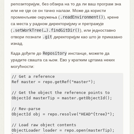
репозиторијум, без обзира на то да ли ваш програм зна
или не где се он тачно налази. Може да користи
променљиве окружења (
.readEnvironment()
), крене
са места у радном директоријуму и претражује
(
.setWorkTree(…).findGitDir()
), или једноставно
отвори познати
.git
директоријум као што је приказано
изнад.
Када дођете до
Repository
инстанце, можете да
урадите свашта са њом. Ево у кратким цртама неких
могућности:
// Get a reference

Ref master = repo.getRef("master");

// Get the object the reference points to

ObjectId masterTip = master.getObjectId();

// Rev-parse

ObjectId obj = repo.resolve("HEAD^{tree}");

// Load raw object contents

ObjectLoader loader = repo.open(masterTip);
