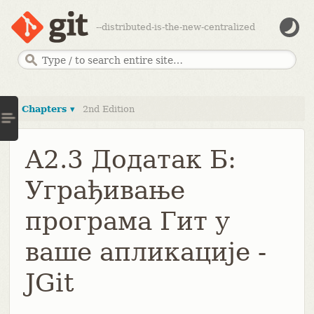
--distributed-is-the-new-centralized
Chapters ▾
2nd Edition
A2.3 Додатак Б:
Уграђивање
програма Гит у
ваше апликације -
JGit