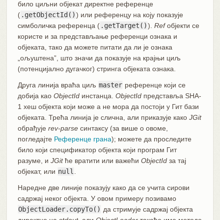
било циљни објекат директне референце
(
.getObjectId()
) или референцу на коју показује
симболичка референца (
.getTarget()
).
Ref
објекти се
користе и за представљање референци ознака и
објеката, тако да можете питати да ли је ознака
„ољуштена”, што значи да показује на крајњи циљ
(потенцијално дугачког) стринга објеката ознака.
Друга линија враћа циљ
master
референце који се
добија као
ObjectId
инстанца.
ObjectId
представља SHA-
1 хеш објекта који може а не мора да постоји у Гит бази
објеката. Трећа линија је слична, али приказује како
JGit
обрађује
rev-parse
синтаксу (за више о овоме,
погледајте
Референце грана
); можете да проследите
било који спецификатор објекта који програм Гит
разуме, и
JGit
ће вратити или важећи
ObjectId
за тај
објекат, или
null
.
Наредне две линије показују како да се учита сирови
садржај неког објекта. У овом примеру позивамо
ObjectLoader.copyTo()
да стримује садржај објекта
директно на
stdout,
али
ObjectLoader
такође има методе