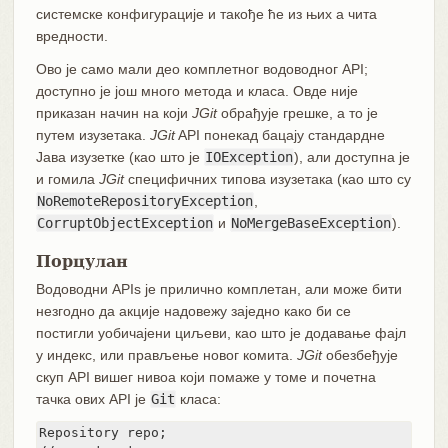
системске конфигурације и такође ће из њих а чита
вредности.
Ово је само мали део комплетног водоводног API;
доступно је још много метода и класа. Овде није
приказан начин на који
JGit
обрађује грешке, а то је
путем изузетака.
JGit
API понекад бацају стандардне
Јава изузетке (као што је
IOException
), али доступна је
и гомила
JGit
специфичних типова изузетака (као што су
NoRemoteRepositoryException
,
CorruptObjectException
и
NoMergeBaseException
).
Порцулан
Водоводни APIs је прилично комплетан, али може бити
незгодно да акције надовежу заједно како би се
постигли уобичајени циљеви, као што је додавање фајл
у индекс, или прављење новог комита.
JGit
обезбеђује
скуп API вишег нивоа који помаже у томе и почетна
тачка ових API је
Git
класа:
Repository repo;
