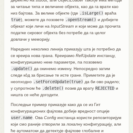
за читање типа и величине објекта, као да га врати као
низ бајтова. За велике објекте (где
.isLarge()
враћа
true
), можете да позовете
.openStream()
и добијете
објекат који личи на
InputStream
и који може да прочита
податке сировог објекта без потребе да га целог
довлачи у меморију.
Наредних неколико линија приказују шта је потребно да
се креира нова грана. Креирамо
RefUpdate
инстанцу,
конфигуришемо неке параметре, па позовемо
.update()
да окинемо измену. Непосредно затим
следи кôд за брисање те исте гране. Приметите да је
неопходно
.setForceUpdate(true)
да би ово радило;
у супротном ће
.delete()
позив да врату
REJECTED
и
ништа се неће догодити.
Последњи пример приказује како да се из Гит
конфигурационих фајлова добије вредност опције
user.name
. Ова
Config
инстанца користи репозиторијум
који смо раније отворили за локалну конфигурацију, али
ће аутоматски да детектује фајлове глобалне и