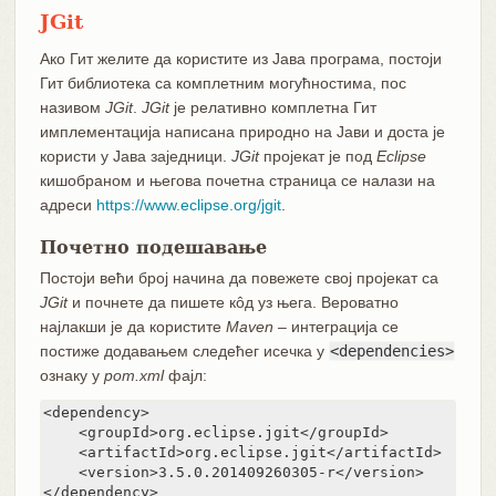
JGit
Ако Гит желите да користите из Јава програма, постоји
Гит библиотека са комплетним могућностима, пос
називом
JGit
.
JGit
је релативно комплетна Гит
имплементација написана природно на Јави и доста је
користи у Јава заједници.
JGit
пројекат је под
Eclipse
кишобраном и његова почетна страница се налази на
адреси
https://www.eclipse.org/jgit
.
Почетно подешавање
Постоји већи број начина да повежете свој пројекат са
JGit
и почнете да пишете кôд уз њега. Вероватно
најлакши је да користите
Maven
– интеграција се
постиже додавањем следећег исечка у
<dependencies>
ознаку у
pom.xml
фајл:
<dependency>

    <groupId>org.eclipse.jgit</groupId>

    <artifactId>org.eclipse.jgit</artifactId>

    <version>3.5.0.201409260305-r</version>

</dependency>