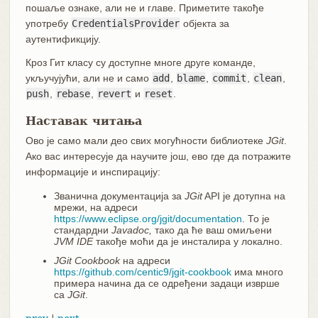
пошаље ознаке, али не и главе. Приметите такође
употребу
CredentialsProvider
објекта за
аутентификцију.
Кроз Гит класу су доступне многе друге команде,
укључујући, али не и само
add
,
blame
,
commit
,
clean
,
push
,
rebase
,
revert
и
reset
.
Наставак читања
Ово је само мали део свих могућности библиотеке
JGit
.
Ако вас интересује да научите још, ево где да потражите
информације и инспирацију:
Званична документација за
JGit
API је дотупна на
мрежи, на адреси
https://www.eclipse.org/jgit/documentation
. То је
стандардни
Javadoc,
тако да ће ваш омиљени
JVM IDE
такође моћи да је инсталира у локално.
JGit Cookbook
на адреси
https://github.com/centic9/jgit-cookbook
има много
примера начина да се одређени задаци изврше
са
JGit
.