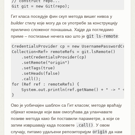
// construct repo...

Git git = new Git(repo);
Гит класа поседује фин скуп метода вишег нивоа у
builder
стилу које могу да се употребе за конструкцију
прилично сложеног понашања. Хајде да погледамо
приме – постизање нечега као што је
git ls-remote
:
CredentialsProvider cp = new UsernamePasswordCreden
Collection<Ref> remoteRefs = git.lsRemote()

    .setCredentialsProvider(cp)

    .setRemote("origin")

    .setTags(true)

    .setHeads(false)

    .call();

for (Ref ref : remoteRefs) {

    System.out.println(ref.getName() + " -> " + ref
}
Ово је уобичајен шаблон са Гит класом; методе враћају
објекат команде који вам омогућава да уланчавате
позиве метода како би поставили параметре, а који се
затим извршавају када позовете
.call()
. У овом
случају, питамо удаљени репозиторијум
origin
да нам