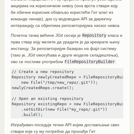
акцијама на корисничком нивоу (она врста ствари коју
би обични корисник обављао користећи Гит алат из
команде линије), док су водоводни API за директну
интеракцију са објектима репозиторијума ниског нивоа.
Почетна тачка већине
JGit
сесија је
Repository
класа и
прва ствар коју желите да урадите је да креирате њену
инстанцу. За репозиторијум базиран на фајл систему
(тако је,
JGit
омогућава и друге моделе складиштења),
ово се постиже употребом
FileRepositoryBuilder
:
// Create a new repository

Repository newlyCreatedRepo = FileRepositoryBuilder.
    new File("/tmp/new_repo/.git"));

newlyCreatedRepo.create();

// Open an existing repository

Repository existingRepo = new FileRepositoryBuilder(
    .setGitDir(new File("my_repo/.git"))

    .build();
Изграђивач поседује течни API којим достављање свих
ствари које су му потребне да пронађе Гит