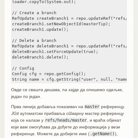
loader.copyTo(System.out);

// Create a branch

RefUpdate createBranch1 = repo.updateRef("refs/head
createBranch1.setNewObjectId(masterTip);

createBranch1.update();

// Delete a branch

RefUpdate deleteBranch1 = repo.updateRef("refs/head
deleteBranch1.setForceUpdate(true);

deleteBranch1.delete();

// Config

Config cfg = repo.getConfig();

String name = cfg.getString("user", null, "name");
Овде се свашта дешава, па хајде да опишемо одељке,
један по један.
Прва линија добавља показивач на
master
референцу.
JGit
аутоматски прибавља
стварну
мастер референцу
која се налази у
refs/heads/master
, и враћа објекат
који вам омогућава да дођете до информација у вези
референце. Можете да добијете име (
.getName()
),