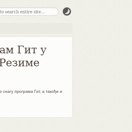
ам Гит у
 Резиме
е снагу програма Гит, а такође и