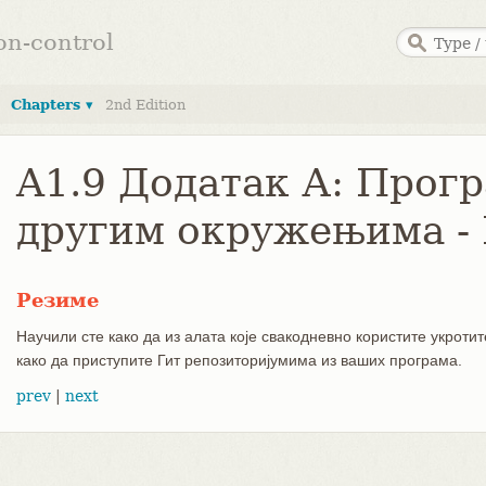
ion-control
Chapters ▾
2nd Edition
A1.9 Додатак А: Прогр
другим окружењима -
Резиме
Научили сте како да из алата које свакодневно користите укротит
како да приступите Гит репозиторијумима из ваших програма.
prev
|
next