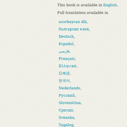
This book is available in
English
.
Full translation available in
azərbaycan dili
,
български език
,
Deutsch
,
Español
,
فارسی
,
Français
,
Ελληνικά
,
日本語
,
한국어
,
Nederlands
,
Русский
,
Slovenščina
,
Српски
,
Svenska
,
Tagalog
,