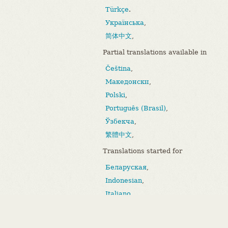
Türkçe
.
Українська
,
简体中文
,
Partial translations available in
Čeština
,
Македонски
,
Polski
,
Português (Brasil)
,
Ўзбекча
,
繁體中文
,
Translations started for
Беларуская
,
Indonesian
,
Italiano
,
Bahasa Melayu
,
Português (Portugal)
.