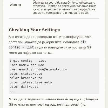
збунувачка состојба кога Git ќе се обиде да го
Warning
стартува. Пример за систем на Windows може
да вклучи прерано прекинат операција Git за
време на уредувањето иницирано со Git.
Checking Your Settings
Ако сакате да ги проверите вашите конфигурациски
поставки, можете да ја користите командата
git
config - list
за да ги наведете сите поставки Git
може да најде во таа точка:
$ git config --list

user.name=John Doe

user.email=johndoe@example.com

color.status=auto

color.branch=auto

color.interactive=auto

color.diff=auto

...
Може да ги видите копчињата повеќе од еднаш, бидејќи
Git го чита истиот клуч од различни датотеки (на