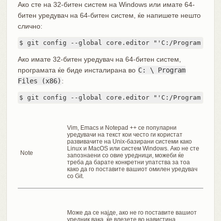
Ако сте на 32-битен систем на Windows или имате 64-
битен уредувач на 64-битен систем, ќе напишете нешто
слично:
$ git config --global core.editor "'C:/Program File
Ако имате 32-битен уредувач на 64-битен систем,
програмата ќе биде инсталирана во
C: \ Program
Files (x86)
:
$ git config --global core.editor "'C:/Program File
Vim, Emacs и Notepad ++ се популарни
уредувачи на текст кои често ги користат
развивачите на Unix-базирани системи како
Linux и MacOS или систем Windows. Ако не сте
Note
запознаени со овие уредници, можеби ќе
треба да барате конкретни упатства за тоа
како да го поставите вашиот омилен уредувач
со Git.
Може да се најде, ако не го поставите вашиот
уредник вака, ќе влезете во навистина