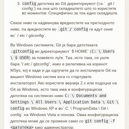
config
датотека во Git директориумот (т.е.` .git /
config`) на она што складиштето што го користите
во моментов: Специфично за тоа едно складиште.
Секое ниво ги надминува вредностите на претходното
ниво, па вредностите во
.git / config
ги адут оние
во` / etc / gitconfig`.
Во Windows системите, Git ја бара датотеката
.gitconfig
во директориумот` $ HOME` (
C: \ Users
\ $ USER
) за повеќето луѓе. Таа, исто така, се уште
бара "/ etc / gitconfig", иако е релативна на коренот
MSys, кој е каде и да одлучите да го инсталирате Git на
вашиот Windows систем кога го стартувате
инсталаторот. Ако користите верзија 2.x или подоцна на
Git за Windows, исто така има и конфигурациска
датотека на системско ниво
C: \ Documents and
Settings \ All Users \ Application Data \ Git \
config
во Windows XP и во` C: \ ProgramData \ Git \
config` на Windows Vista и понова. Оваа конфигурациска
датотека може да се промени само со
git config -f
<датотека>
како администратор.