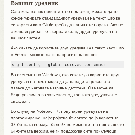
Вашиот уредник
Сега кога вашиот идентитет е поставен, можете да го
конфигурирате стандардниот уредувач на текст што ќе
се користи кога Git ќе треба да напишете порака. Ако не
е конфигуриран, Git користи стандарден уредувач на
вашиот систем.
Ако сакате да користите друг уредувач на текст, како што
е Emacs, можете да го направите следново:
$ git config --global core.editor emacs
Во системот на Windows, ако сакате да користите друг
уредувач на текст, мора да ја наведете целосната
патека до неговата извршна датотека. Ова може да
биде различно во зависност од тоа како уредувачот е
спакуван.
Во случај на Notepad ++, популарен уредувач на
програмирање, најверојатно ќе сакате да ја користите
32-битната верзија, бидејќи во моментот на пишувањето
64-битната верзија не ги поддржува сите приклучоци.