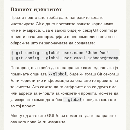
Вашиот идентитет
Првото нешто што треба да го направите кога го
инсталирате Git е да го поставите вашето корисничко
име и е-адреса. Ова е важно бидејќи секој Git commit ја
користи оваа информација и е непроменливо печен во
обврските што ги започнувате да создавате:
$ git config --global user.name "John Doe"

$ git config --global user.email johndoe@example.co
Повторно, ова треба да го направите само еднаш ако ја
поминате опцијата
--global
, бидејќи тогаш Git секогаш
ќе ги користи тие информации за она што го правите на
тој систем. Ако сакате да го отфрлите ова со друго име
или адреса за е-пошта за конкретни проекти, можете да
ја извршите командата без
--global
опцијата кога сте
во тој проект.
Многу од алатките GUI ќе ви помогнат да го направите
ова кога прво ќе ги извршите.