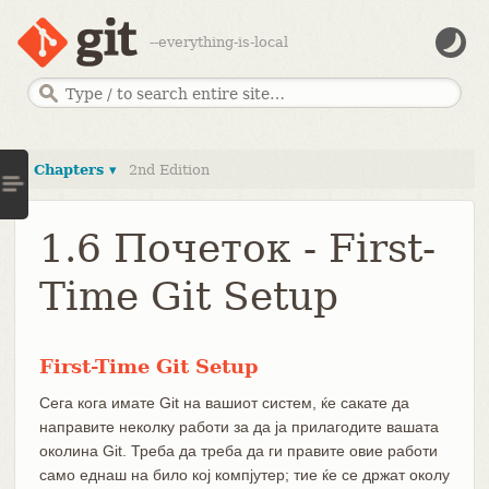
--everything-is-local
Chapters ▾
2nd Edition
1.6 Почеток - First-
Time Git Setup
First-Time Git Setup
Сега кога имате Git на вашиот систем, ќе сакате да
направите неколку работи за да ја прилагодите вашата
околина Git. Треба да треба да ги правите овие работи
само еднаш на било кој компјутер; тие ќе се држат околу