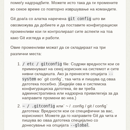
помеѓу надградбите. Можете исто така да ги промените
во секое време со повторно извршување на командите.
Git доаѓа со алатка наречена
git config
што ви
овозможува да добиете и да поставите конфигурациски
променливи кои ги контролираат сите аспекти на тоа
како Git изгледа и работи.
Овие променливи можат да се складираат на три
различни места:
/ etc / gitconfig
file: Содржи вредности кои се
применуваат на секој корисник на системот и сите
нивни складишта. Ако ја пренесете опцијата
--
system
во` git config`, таа чита и пишува од оваа
датотека посебно. )Бидејќи ова е системска
конфигурациска датотека, ќе ви треба
административна или надзорна привилегија за да
направите промени во неа.)
~ / .gitconfig
или` ~ / .config / git / config`
датотека: Вредности кои се специфични за вас,
корисникот. Можете да го направите Git да чита и
пишува во оваа датотека специјално со
донесување на опцијата
--global
.