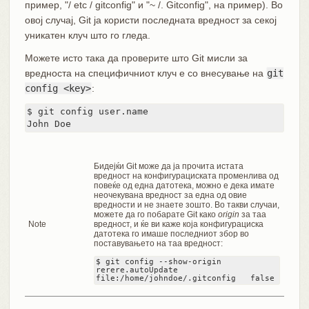
пример, "/ etc / gitconfig" и "~ /. Gitconfig", на пример). Во
овој случај, Git ја користи последната вредност за секој
уникатен клуч што го гледа.
Можете исто така да проверите што Git мисли за
вредноста на специфичниот клуч е со внесување на
git
config <key>
:
$ git config user.name

John Doe
Бидејќи Git може да ја прочита истата
вредност на конфигурациската променлива од
повеќе од една датотека, можно е дека имате
неочекувана вредност за една од овие
вредности и не знаете зошто. Во такви случаи,
можете да го побарате Git како
origin
за таа
Note
вредност, и ќе ви каже која конфигурациска
датотека го имаше последниот збор во
поставувањето на таа вредност:
$ git config --show-origin 
rerere.autoUpdate

file:/home/johndoe/.gitconfig	false