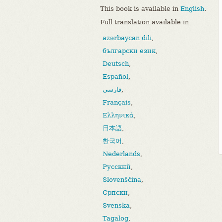
This book is available in
English
.
Full translation available in
azərbaycan dili
,
български език
,
Deutsch
,
Español
,
فارسی
,
Français
,
Ελληνικά
,
日本語
,
한국어
,
Nederlands
,
Русский
,
Slovenščina
,
Српски
,
Svenska
,
Tagalog
,