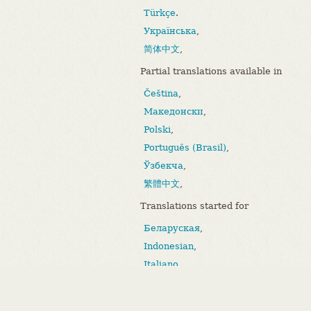
Türkçe
.
Українська
,
简体中文
,
Partial translations available in
Čeština
,
Македонски
,
Polski
,
Português (Brasil)
,
Ўзбекча
,
繁體中文
,
Translations started for
Беларуская
,
Indonesian
,
Italiano
,
Bahasa Melayu
,
Português (Portugal)
.