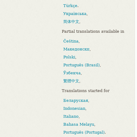
Türkçe
.
Українська
,
简体中文
,
Partial translations available in
Čeština
,
Македонски
,
Polski
,
Português (Brasil)
,
Ўзбекча
,
繁體中文
,
Translations started for
Беларуская
,
Indonesian
,
Italiano
,
Bahasa Melayu
,
Português (Portugal)
.