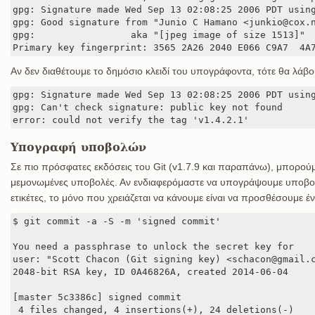
gpg: Signature made Wed Sep 13 02:08:25 2006 PDT using
gpg: Good signature from "Junio C Hamano <junkio@cox.n
gpg:                 aka "[jpeg image of size 1513]"

Primary key fingerprint: 3565 2A26 2040 E066 C9A7  4A
Αν δεν διαθέτουμε το δημόσιο κλειδί του υπογράφοντα, τότε θα λάβου
gpg: Signature made Wed Sep 13 02:08:25 2006 PDT using
gpg: Can't check signature: public key not found

error: could not verify the tag 'v1.4.2.1'
Υπογραφή υποβολών
Σε πιο πρόσφατες εκδόσεις του Git (v1.7.9 και παραπάνω), μπορού
μεμονωμένες υποβολές. Αν ενδιαφερόμαστε να υπογράψουμε υποβολέ
ετικέτες, το μόνο που χρειάζεται να κάνουμε είναι να προσθέσουμε έ
$ git commit -a -S -m 'signed commit'

You need a passphrase to unlock the secret key for

user: "Scott Chacon (Git signing key) <schacon@gmail.c
2048-bit RSA key, ID 0A46826A, created 2014-06-04

[master 5c3386c] signed commit

 4 files changed, 4 insertions(+), 24 deletions(-)
