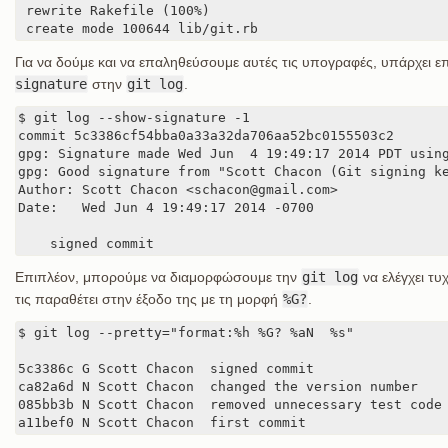
 rewrite Rakefile (100%)

 create mode 100644 lib/git.rb
Για να δούμε και να επαληθεύσουμε αυτές τις υπογραφές, υπάρχει ε
signature
στην
git log
.
$ git log --show-signature -1

commit 5c3386cf54bba0a33a32da706aa52bc0155503c2

gpg: Signature made Wed Jun  4 19:49:17 2014 PDT using
gpg: Good signature from "Scott Chacon (Git signing ke
Author: Scott Chacon <schacon@gmail.com>

Date:   Wed Jun 4 19:49:17 2014 -0700

    signed commit
Επιπλέον, μπορούμε να διαμορφώσουμε την
git log
να ελέγχει τυ
τις παραθέτει στην έξοδο της με τη μορφή
%G?
.
$ git log --pretty="format:%h %G? %aN  %s"

5c3386c G Scott Chacon  signed commit

ca82a6d N Scott Chacon  changed the version number

085bb3b N Scott Chacon  removed unnecessary test code

a11bef0 N Scott Chacon  first commit