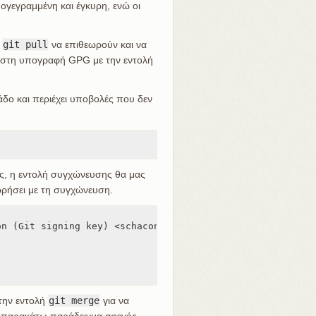
γεγραμμένη και έγκυρη, ενώ οι
ι
git pull
να επιθεωρούν και να
ιστη υπογραφή GPG με την εντολή
δο και περιέχει υποβολές που δεν
ς, η εντολή συγχώνευσης θα μας
χωρήσει με τη συγχώνευση.
n (Git signing key) <schacon@gmail.com>

 την εντολή
git merge
για να