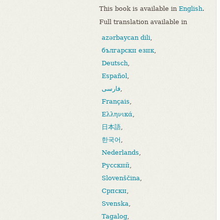
This book is available in
English
.
Full translation available in
azərbaycan dili
,
български език
,
Deutsch
,
Español
,
فارسی
,
Français
,
Ελληνικά
,
日本語
,
한국어
,
Nederlands
,
Русский
,
Slovenščina
,
Српски
,
Svenska
,
Tagalog
,