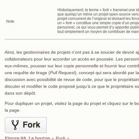
Historiquement, le terme «
fork
» transmet une id
que quelqu’un mène un projet open-source vers u
projet concurrent de l’original et divisant les for
Note
un «
fork
» constitue une simple copie d’un proj
personnel, ce qui vous permet d’y apporter publ
tout simplement un moyen de contribuer de mani
Ainsi, les gestionnaires de projets n’ont pas à se soucier de devoir 
collaborateurs pour leur accorder un accès en poussée. Les person
eux-mêmes, pousser sur leur copie personnelle et fournir leur contri
une requête de tirage (
Pull Request
), concept qui sera abordé par la 
discussion avec possibilité de revue de code, pour que le propriétaire
discuter et modifier le code proposé jusqu’à ce que le propriétaire soit
dans son dépôt.
Pour dupliquer un projet, visitez la page du projet et cliquez sur le 
la page.
Figure 88. Le bouton «
Fork
».