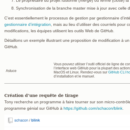
Le propriétaire du projet fusionne (
merge
) ou ferme (
close
) la
Synchronisation de la branche master mise à jour avec celle d
C’est essentiellement le processus de gestion par gestionnaire d’int
gestionnaire d’intégration
, mais au lieu d’utiliser des courriels pou
modifications, les équipes utilisent les outils Web de GitHub.
Détaillons un exemple illustrant une proposition de modification à u
GitHub.
Vous pouvez utiliser l’outil officiel de ligne de
l’interface web GitHub pour la plupart des actions
Astuce
MacOS et Linux. Rendez-vous sur
GitHub CLI 
d’installation et le manuel.
Création d’une requête de tirage
Tony recherche un programme à faire tourner sur son micro-contrôle
programme génial sur GitHub à
https://github.com/schacon/blink
.