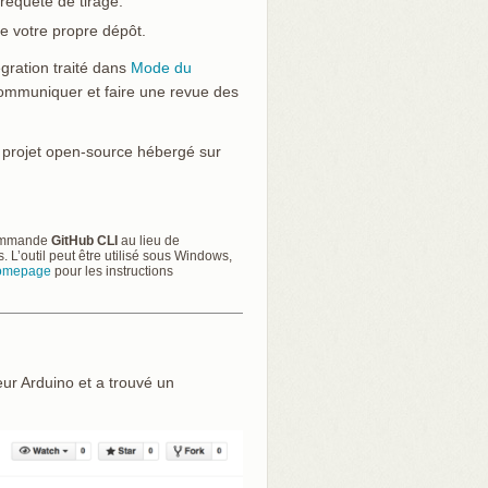
 requête de tirage.
e votre propre dépôt.
égration traité dans
Mode du
r communiquer et faire une revue des
n projet open-source hébergé sur
 commande
GitHub CLI
au lieu de
. L’outil peut être utilisé sous Windows,
homepage
pour les instructions
ur Arduino et a trouvé un