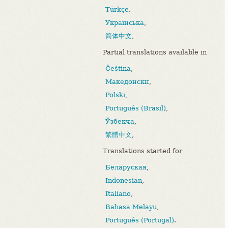
Türkçe
.
Українська
,
简体中文
,
Partial translations available in
Čeština
,
Македонски
,
Polski
,
Português (Brasil)
,
Ўзбекча
,
繁體中文
,
Translations started for
Беларуская
,
Indonesian
,
Italiano
,
Bahasa Melayu
,
Português (Portugal)
.