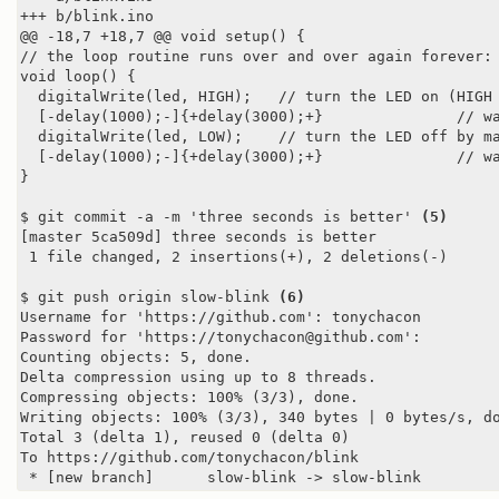
+++ b/blink.ino

@@ -18,7 +18,7 @@ void setup() {

// the loop routine runs over and over again forever:

void loop() {

  digitalWrite(led, HIGH);   // turn the LED on (HIGH 
  [-delay(1000);-]{+delay(3000);+}               // wa
  digitalWrite(led, LOW);    // turn the LED off by ma
  [-delay(1000);-]{+delay(3000);+}               // wa
}

$ git commit -a -m 'three seconds is better' 
(5)
[master 5ca509d] three seconds is better

 1 file changed, 2 insertions(+), 2 deletions(-)

$ git push origin slow-blink 
(6)
Username for 'https://github.com': tonychacon

Password for 'https://tonychacon@github.com':

Counting objects: 5, done.

Delta compression using up to 8 threads.

Compressing objects: 100% (3/3), done.

Writing objects: 100% (3/3), 340 bytes | 0 bytes/s, do
Total 3 (delta 1), reused 0 (delta 0)

To https://github.com/tonychacon/blink

 * [new branch]      slow-blink -> slow-blink