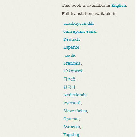
This book is available in
English
.
Full translation available in
azərbaycan dili
,
български език
,
Deutsch
,
Español
,
فارسی
,
Français
,
Ελληνικά
,
日本語
,
한국어
,
Nederlands
,
Русский
,
Slovenščina
,
Српски
,
Svenska
,
Tagalog
,