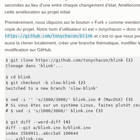
secondes au lieu d’une entre chaque changement d’état. Amélioron
cette amélioration au projet initial.
Premièrement, nous cliquons sur le bouton « Fork » comme mention
copie du projet. Notre nom d’utilisateur ici est « tonychacon » donc n
https://github.com/tonychacon/blink
et c’est ici que nous p
aussi la cloner localement, créer une branche thématique, modifier l
modification sur GitHub.
$ git clone https://github.com/tonychacon/blink 
(1)
Clonage dans 'blink'...

$ cd blink

$ git checkout -b slow-blink 
(2)
Switched to a new branch 'slow-blink'

$ sed -i '' 's/1000/3000/' blink.ino # (MacOSX) 
(3)
# Si vous êtes sur un système Linux, faites plutôt cec
# $ sed -i 's/1000/3000/' blink.ino 
(3)
$ git diff --word-diff 
(4)
diff --git a/blink.ino b/blink.ino

index 15b9911..a6cc5a5 100644

--- a/blink.ino
