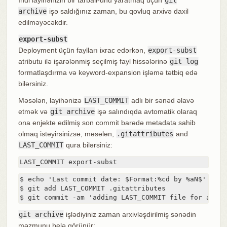
archive
işə saldığınız zaman, bu qovluq arxivə daxil
edilməyəcəkdir.
export-subst
Deployment üçün faylları ixrac edərkən,
export-subst
atributu ilə işarələnmiş seçilmiş fayl hissələrinə
git log
formatlaşdırma və keyword-expansion işləmə tətbiq edə
bilərsiniz.
Məsələn, layihənizə
LAST_COMMIT
adlı bir sənəd əlavə
etmək və
git archive
işə salındıqda avtomatik olaraq
ona enjekte edilmiş son commit barədə metadata sahib
olmaq istəyirsinizsə, məsələn,
.gitattributes
and
LAST_COMMIT
qura bilərsiniz:
LAST_COMMIT export-subst
$ echo 'Last commit date: $Format:%cd by %aN$' > LAS
$ git add LAST_COMMIT .gitattributes

$ git commit -am 'adding LAST_COMMIT file for archi
git archive
işlədiyiniz zaman arxivləşdirilmiş sənədin
məzmunu belə görünür: