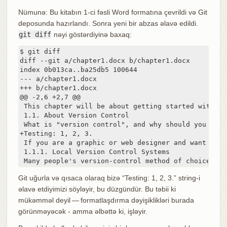
Nümunə: Bu kitabın 1-ci fəsli Word formatına çevrildi və Git
deposunda hazırlandı. Sonra yeni bir abzas əlavə edildi.
git diff
nəyi göstərdiyinə baxaq:
$ git diff

diff --git a/chapter1.docx b/chapter1.docx

index 0b013ca..ba25db5 100644

--- a/chapter1.docx

+++ b/chapter1.docx

@@ -2,6 +2,7 @@

 This chapter will be about getting started with Gi
 1.1. About Version Control

 What is "version control", and why should you care
+Testing: 1, 2, 3.

 If you are a graphic or web designer and want to k
 1.1.1. Local Version Control Systems

 Many people's version-control method of choice is 
Git uğurla və qısaca olaraq bizə “Testing: 1, 2, 3.” string-i
əlavə etdiyimizi söyləyir, bu düzgündür. Bu təbii ki
mükəmməl deyil — formatlaşdırma dəyişiklikləri burada
görünməyəcək - amma əlbəttə ki, işləyir.