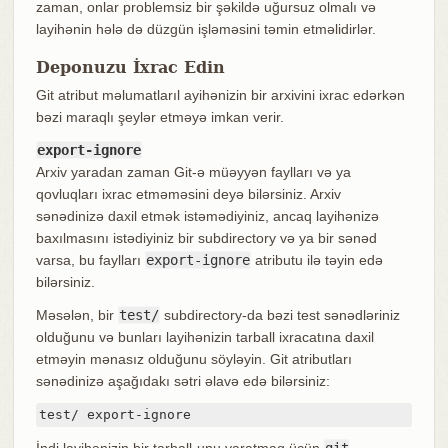
zaman, onlar problemsiz bir şəkildə uğursuz olmalı və
layihənin hələ də düzgün işləməsini təmin etməlidirlər.
Deponuzu İxrac Edin
Git atribut məlumatlarıl ayihənizin bir arxivini ixrac edərkən
bəzi maraqlı şeylər etməyə imkan verir.
export-ignore
Arxiv yaradan zaman Git-ə müəyyən faylları və ya
qovluqları ixrac etməməsini deyə bilərsiniz. Arxiv
sənədinizə daxil etmək istəmədiyiniz, ancaq layihənizə
baxılmasını istədiyiniz bir subdirectory və ya bir sənəd
varsa, bu faylları
export-ignore
atributu ilə təyin edə
bilərsiniz.
Məsələn, bir
test/
subdirectory-da bəzi test sənədləriniz
olduğunu və bunları layihənizin tarball ixracatına daxil
etməyin mənasız olduğunu söyləyin. Git atributları
sənədinizə aşağıdakı sətri əlavə edə bilərsiniz:
test/ export-ignore
İndi layihənizin bir tarball-unu yaratmaq üçün
git