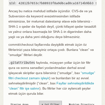
$Id: 42812b7653c7b88933f8a9d6cad0ca16714b9bb3 $
Ancaq bu nəticə məhdud istifadə üçündür. CVS-də və ya
Subversion-da keyword əvəzetməsindən istifadə
etmisinizsə, bir məlumat datestamp əlavə edə bilərsiniz -
SHA-1 o qədər də faydalı deyil, çünki kifayət qədər təsadüfi
və yalnız onlara baxmaqla bir SHA-1-in digərindən daha
yaşlı və ya daha yeni olduğunu deyə bilməzsiniz.
commit/checkout fayllarında dəyişiklik etmək üçün öz
filtrlərinizi yaza biləcəyiniz ortaya çıxdı. Bunlara “clean” və
“smudge” filtrləri deyilir.
.gitattributes
faylında, müəyyən yollar üçün bir filtr
qura və sonra sənədləri yoxlanılmadan dərhal əvvəl
işləyəcək skriptlər qura bilərsiniz (“smudge”, bax
“smudge”
filtri checkout zamanı işləyir
) və bunlardan bir az əvvəl.
səhnələşdirilmişdir (“clean”, bax
Fayllar səhnələşdirildikdə
“clean” filtr işə salınır
). Bu filtrlər hər cür əyləncəli şeylər
etmək üçün qurula bilər.