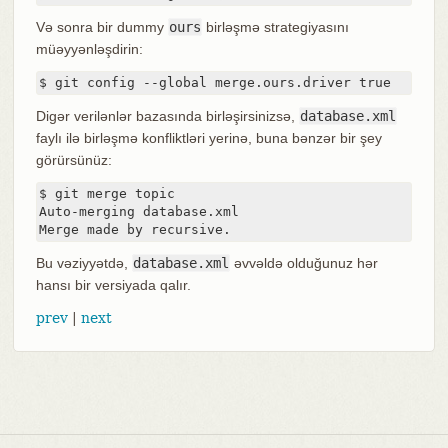
Və sonra bir dummy
ours
birləşmə strategiyasını
müəyyənləşdirin:
$ git config --global merge.ours.driver true
Digər verilənlər bazasında birləşirsinizsə,
database.xml
faylı ilə birləşmə konfliktləri yerinə, buna bənzər bir şey
görürsünüz:
$ git merge topic

Auto-merging database.xml

Merge made by recursive.
Bu vəziyyətdə,
database.xml
əvvəldə olduğunuz hər
hansı bir versiyada qalır.
prev
|
next