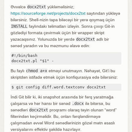
Əvvəlcə
docx2txt
yükləməlisiniz;
https://sourceforge.net/projects/docx2txt
saytından yükləyə
bilərsiniz. Shell-nizin tapa biləcəyi bir yerə qoymaq üçün
INSTALL
faylındakı təlimatları izləyin. Sonra çıxışı Git-in
gözlədiyi formata çevirmək üçün bir wrapper skript
yazacaqsınız. Yolunuzda bir yerdə
docx2txt
adlı bir
sənəd yaradın və bu məzmunu əlavə edin:
#!/bin/bash

docx2txt.pl "$1" -
Bu faylı
chmod a+x
etməyi unutmayın. Nəhayət, Git’i bu
skriptdən istifadə etmək üçün konfiqurasiya edə bilərsiniz:
$ git config diff.word.textconv docx2txt
İndi Git bilir ki, iki snapshot arasında bir fərq yaratmağa
çalışarsa və hər hansı bir sənəd
.docx
ilə bitərsə, bu
sənədləri
docx2txt
proqramı olaraq təyin olunan “word”
filterindən keçirməlidir. Bu, onları fərqləndirməyə
çalışmadan əvvəl Word sənədlərinizin gözəl mətn əsaslı
versiyalarını effektiv şəkildə hazırlayır.