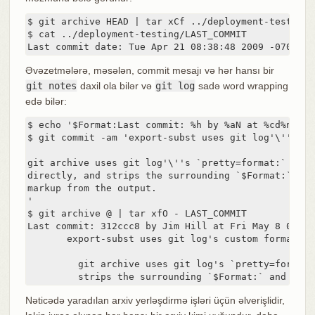
$ git archive HEAD | tar xCf ../deployment-testing -
$ cat ../deployment-testing/LAST_COMMIT

Last commit date: Tue Apr 21 08:38:48 2009 -0700 by
Əvəzetmələrə, məsələn, commit mesajı və hər hansı bir
git notes
daxil ola bilər və
git log
sadə word wrapping
edə bilər:
$ echo '$Format:Last commit: %h by %aN at %cd%n%+w(
$ git commit -am 'export-subst uses git log'\''s cu
git archive uses git log'\''s `pretty=format:` proce
directly, and strips the surrounding `$Format:` and 
markup from the output.

'

$ git archive @ | tar xfO - LAST_COMMIT

Last commit: 312ccc8 by Jim Hill at Fri May 8 09:14
       export-subst uses git log's custom formatter

         git archive uses git log's `pretty=format:
         strips the surrounding `$Format:` and `$` 
Nəticədə yaradılan arxiv yerləşdirmə işləri üçün əlverişlidir,