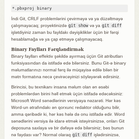
*.pbxproj binary
İndi Git, CRLF problemlərini çevirməyə və ya düzəltməyə
çalışmayacaq; proyektinizdə
git show
və ya
git diff
işlətdiyiniz zaman bu fayldakı dəyişikliklər üçün bir fərqi
hesablamağa və ya çap etməyə çalışmayacaq.
Binary Faylları Fərqləndirmək
Binary faylları effektiv şəkildə ayırmaq üçün Git atributları
funksiyasından da istifadə edə bilərsiniz. Bunu Git-ə binary
məlumatlarınızı normal fərq ilə müqayisə edilə bilən bir
mətn formatına necə çevirəcəyinizi söyləyərək edirsiniz.
Birincisi, bu texnikanı insana məlum olan ən əsəbi
problemlərdən birini həll etmək üçün istifadə edəcəksiniz:
Microsoft Word sənədlərinin versiyaya nəzarəti. Hər kəs
Word-un ətrafındakı ən qorxunc redaktor olduğunu bilir,
amma qəribədir ki, hər kəs hələ də onu istifadə edir. Word
sənədlərini versiya ilə idarə etmək istəyirsinizsə, onları Git
deposuna saxlaya və bir dəfəyə edə bilərsiniz; bəs bunun
nə faydası var? Normal olaraq
git diff
işlədirsinizsə,