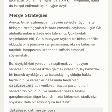
lakin ixrac olunan hər hansı bir arxiv kimi uyğundur, daha
da inkişaf etdirmək üçün uyğun deyil.
Merge Strategies
Ayrıca, Git-ə layihənizdə müəyyən sənədlər üçün fərqli
birləşmə strategiyaları istifadə etməsini söyləmək üçün Git
atributlarından istifadə edə bilərsiniz. Çox faydalı
seçimlərdən biri, Git-ə müəyyən faylları bir-birinə konflikt
olduqda birləşdirməyə çalışmamasını, əksinə birləşmə
tərəfinizi başqasının üzərindən istifadə etməsini
söyləməkdir.
Bu, dəyişiklikləri yenidən birləşdirmək və müəyyən
sənədləri görməməzlikdən gəlmək istəsəniz, layihənizdəki
bir branch ayrıldığı və ya ixtisaslaşmış olduğu halda
faydalıdır. İki verilənlər bazasında fərqli olan
database.xml
adlı verilənlər bazası parametrləri
sənədinizin olduğunu və verilənlər bazası faylını
qarışdırmadan digər branch-nızda birləşmək istədiyinizi
söyləyin. Belə bir atribut qura bilərsiniz:
database.xml merge=ours