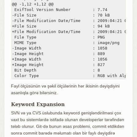
@@ -1,12 +1,12 @@

 ExifTool Version Number         : 7.74

-File Size                       : 70 kB

-File Modification Date/Time     : 2009:04:21 07:02:
+File Size                       : 94 kB

+File Modification Date/Time     : 2009:04:21 07:02:
 File Type                       : PNG

 MIME Type                       : image/png

-Image Width                     : 1058

-Image Height                    : 889

+Image Width                     : 1056

+Image Height                    : 827

 Bit Depth                       : 8

 Color Type                      : RGB with Alpha
Fayl ölçüsünün və şəkil ölçülərinin hər ikisinin dəyişdiyini
asanlıqla görə bilərsiniz.
Keyword Expansion
SVN və ya CVS üslubunda keyword genişləndirilməsi çox
vaxt bu sistemlərdə istifadə olunan developerlər tərəfindən
tələb olunur. Git-də bunun əsas problemi, commit etdikdən
sonra commit barədə məlumatı olan bir faylı dəyişdirə