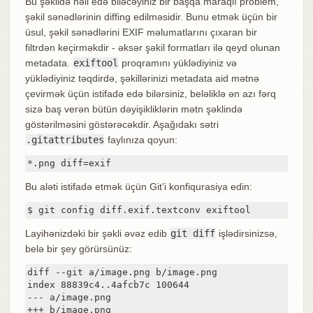
Bu şəkildə həll edə biləcəyiniz bir başqa maraqlı problem,
şəkil sənədlərinin diffing edilməsidir. Bunu etmək üçün bir
üsul, şəkil sənədlərini EXIF məlumatlarını çıxaran bir
filtrdən keçirməkdir - əksər şəkil formatları ilə qeyd olunan
metadata.
exiftool
proqramını yüklədiyiniz və
yüklədiyiniz təqdirdə, şəkillərinizi metadata aid mətnə
çevirmək üçün istifadə edə bilərsiniz, beləliklə ən azı fərq
sizə baş verən bütün dəyişikliklərin mətn şəklində
göstərilməsini göstərəcəkdir. Aşağıdakı sətri
.gitattributes
faylınıza qoyun:
*.png diff=exif
Bu aləti istifadə etmək üçün Git’i konfiqurasiya edin:
$ git config diff.exif.textconv exiftool
Layihənizdəki bir şəkli əvəz edib
git diff
işlədirsinizsə,
belə bir şey görürsünüz:
diff --git a/image.png b/image.png

index 88839c4..4afcb7c 100644

--- a/image.png

+++ b/image.png
