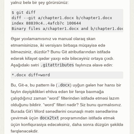
yalnız belə bir şey görürsünüz:
$ git diff

diff --git a/chapter1.docx b/chapter1.docx

index 88839c4..4afcb7c 100644

Binary files a/chapter1.docx and b/chapter1.docx di
Əgər yoxlamamısınız və manual olaraq skan
etməmisinizsə, iki versiyanı birbaşa müqayisə edə
bilməzsiniz, düzdür? Bunu Git atributlarından istifadə
edərək kifayət qədər yaxşı edə biləcəyiniz ortaya çıxdı.
Aşağıdakı sətri
.gitattributes
faylınıza əlavə edin:
*.docx diff=word
Bu, Git-ə, bu pattern ilə (
.docx
) uyğun gələn hər hansı bir
faylın dəyişiklikləri ehtiva edən bir fərqə baxmağa
çalışdığınız zaman “word” filterindən istifadə etməsi lazım
olduğunu bildirir. “word” filteri nədir? Siz bunu qurmalısınız.
Burada Git’i Word sənədlərini oxunaqlı mətn sənədlərinə
çevirmək üçün
docx2txt
proqramından istifadə etmək
üçün konfiqurasiya edəcəksiniz, daha sonra düzgün şəkildə
fərqlənəcəkdir.