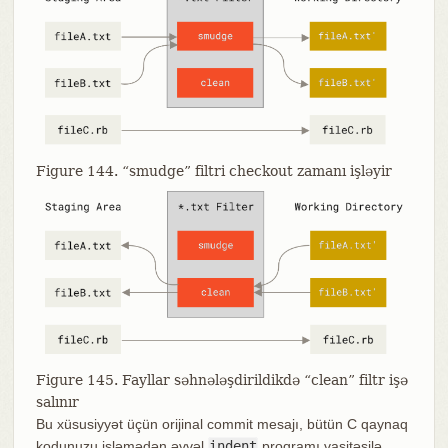
Figure 144. “smudge” filtri checkout zamanı işləyir
Figure 145. Fayllar səhnələşdirildikdə “clean” filtr işə
salınır
Bu xüsusiyyət üçün orijinal commit mesajı, bütün C qaynaq
kodunuzu işləmədən əvvəl
indent
proqramı vasitəsilə