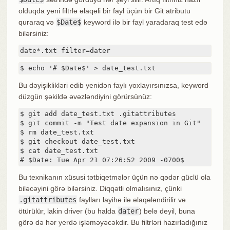
olduqda yeni filtrlə əlaqəli bir fayl üçün bir Git atributu
quraraq və
$Date$
keyword ilə bir fayl yaradaraq test edə
bilərsiniz:
date*.txt filter=dater
$ echo '# $Date$' > date_test.txt
Bu dəyişiklikləri edib yenidən faylı yoxlayırsınızsa, keyword
düzgün şəkildə əvəzləndiyini görürsünüz:
$ git add date_test.txt .gitattributes

$ git commit -m "Test date expansion in Git"

$ rm date_test.txt

$ git checkout date_test.txt

$ cat date_test.txt

# $Date: Tue Apr 21 07:26:52 2009 -0700$
Bu texnikanın xüsusi tətbiqetmələr üçün nə qədər güclü ola
biləcəyini görə bilərsiniz. Diqqətli olmalısınız, çünki
.gitattributes
faylları layihə ilə əlaqələndirilir və
ötürülür, lakin driver (bu halda
dater
) belə deyil, buna
görə də hər yerdə işləməyəcəkdir. Bu filtrləri hazırladığınız