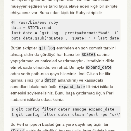
müəyyənləşdirən və tarixi fayla əlavə edən kiçik bir skriptə
ehtiyacınız var. Bunu edən kiçik bir Ruby skriptidir:
#! /usr/bin/env ruby

data = STDIN.read

last_date = `git log --pretty=format:"%ad" -1`

puts data.gsub('$Date$', '$Date: ' + last_date.to_s
Bütün skriptlər
git log
əmrindən ən son commit tarixini
almaq, stdin-də gördüyü hər hansı bir
$Date$
sətrinə
yapışdırmaq və nəticələri yazdırmaqdır - istədiyiniz dildə
etmək sadə olmalıdır. ən rahat. Bu fayla
expand_date
adını verib path-nıza qoya bilərsiniz. İndi Git-də bir filtr
qurmalısınız (onu
dater
adlandırın) və kassadakı
sənədləri ləkələmək üçün
expand_date
filtrinizi istifadə
etməsini söyləməlisiniz. Bunu başa çatdırmaq üçün Perl
ifadəsini istifadə edəcəksiniz:
$ git config filter.dater.smudge expand_date

$ git config filter.dater.clean 'perl -pe "s/\\\$Da
Bu Perl snippet-i başladığınız yerə qayıtmaq üçün bir
$Date$
sətrində gördüyü hər şeyi silir. Artıq filtriniz hazır