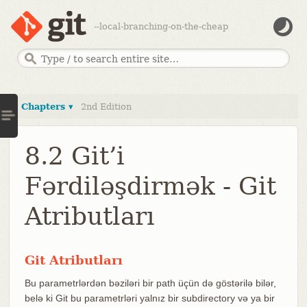
--local-branching-on-the-cheap
Chapters ▾
2nd Edition
8.2 Git’i
Fərdiləşdirmək - Git
Atributları
Git Atributları
Bu parametrlərdən bəziləri bir path üçün də göstərilə bilər,
belə ki Git bu parametrləri yalnız bir subdirectory və ya bir