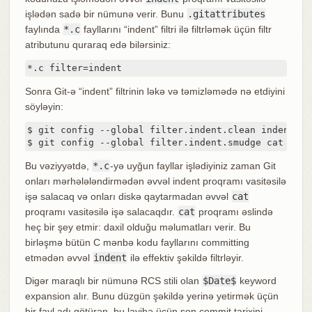
işlədən sadə bir nümunə verir. Bunu
.gitattributes
faylında
*.c
fayllarını “indent” filtri ilə filtrləmək üçün filtr
atributunu quraraq edə bilərsiniz:
*.c filter=indent
Sonra Git-ə “indent” filtrinin ləkə və təmizləmədə nə etdiyini
söyləyin:
$ git config --global filter.indent.clean indent

$ git config --global filter.indent.smudge cat
Bu vəziyyətdə,
*.c
-yə uyğun fayllar işlədiyiniz zaman Git
onları mərhələləndirmədən əvvəl indent proqramı vasitəsilə
işə salacaq və onları diskə qaytarmadan əvvəl
cat
proqramı vasitəsilə işə salacaqdır.
cat
proqramı əslində
heç bir şey etmir: daxil olduğu məlumatları verir. Bu
birləşmə bütün C mənbə kodu fayllarını committing
etmədən əvvəl
indent
ilə effektiv şəkildə filtrləyir.
Digər maraqlı bir nümunə RCS stili olan
$Date$
keyword
expansion alır. Bunu düzgün şəkildə yerinə yetirmək üçün
bir fayl adı götürən, bu layihə üçün son commit tarixini