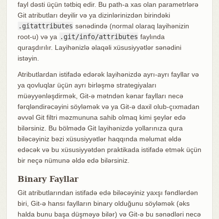
fayl dəsti üçün tətbiq edir. Bu path-a xas olan parametrlərə
Git atributları deyilir və ya dizinlərinizdən birindəki
.gitattributes
sənədində (normal olaraq layihənizin
root-u) və ya
.git/info/attributes
faylında
quraşdırılır. Layihənizlə əlaqəli xüsusiyyətlər sənədini
istəyin.
Atributlardan istifadə edərək layihənizdə ayrı-ayrı fayllar və
ya qovluqlar üçün ayrı birləşmə strategiyaları
müəyyənləşdirmək, Git-ə mətndən kənar faylları necə
fərqləndirəcəyini söyləmək və ya Git-ə daxil olub-çıxmadan
əvvəl Git filtri məzmununa sahib olmaq kimi şeylər edə
bilərsiniz. Bu bölmədə Git layihənizdə yollarınıza qura
biləcəyiniz bəzi xüsusiyyətlər haqqında məlumat əldə
edəcək və bu xüsusiyyətdən praktikada istifadə etmək üçün
bir neçə nümunə əldə edə bilərsiniz.
Binary Fayllar
Git atributlarından istifadə edə biləcəyiniz yaxşı fəndlərdən
biri, Git-ə hansı faylların binary olduğunu söyləmək (əks
halda bunu başa düşməyə bilər) və Git-ə bu sənədləri necə