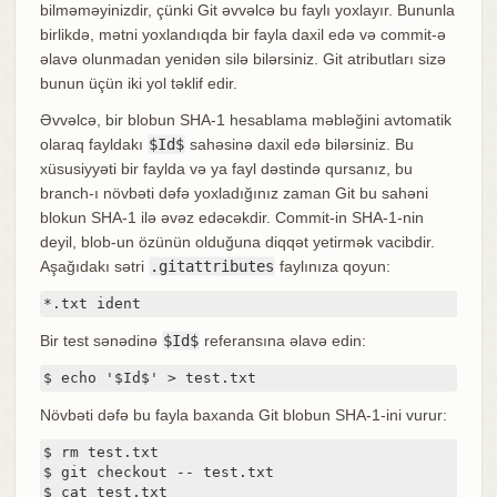
bilməməyinizdir, çünki Git əvvəlcə bu faylı yoxlayır. Bununla
birlikdə, mətni yoxlandıqda bir fayla daxil edə və commit-ə
əlavə olunmadan yenidən silə bilərsiniz. Git atributları sizə
bunun üçün iki yol təklif edir.
Əvvəlcə, bir blobun SHA-1 hesablama məbləğini avtomatik
olaraq fayldakı
$Id$
sahəsinə daxil edə bilərsiniz. Bu
xüsusiyyəti bir faylda və ya fayl dəstində qursanız, bu
branch-ı növbəti dəfə yoxladığınız zaman Git bu sahəni
blokun SHA-1 ilə əvəz edəcəkdir. Commit-in SHA-1-nin
deyil, blob-un özünün olduğuna diqqət yetirmək vacibdir.
Aşağıdakı sətri
.gitattributes
faylınıza qoyun:
*.txt ident
Bir test sənədinə
$Id$
referansına əlavə edin:
$ echo '$Id$' > test.txt
Növbəti dəfə bu fayla baxanda Git blobun SHA-1-ini vurur:
$ rm test.txt

$ git checkout -- test.txt

$ cat test.txt
