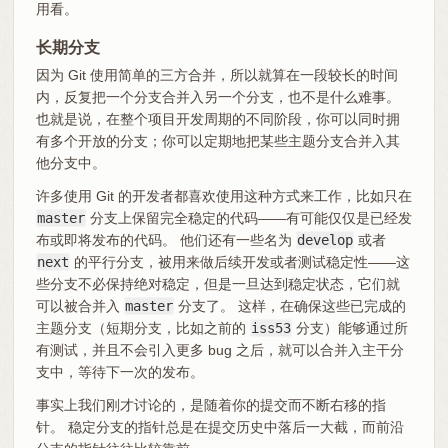
用看。
长期分支
因为 Git 使用简单的三方合并，所以就算在一段较长的时间
内，反复把一个分支合并入另一个分支，也不是什么难事。
也就是说，在整个项目开发周期的不同阶段，你可以同时拥
有多个开放的分支；你可以定期地把某些主题分支合并入其
他分支中。
许多使用 Git 的开发者都喜欢使用这种方式来工作，比如只在
master
分支上保留完全稳定的代码——有可能仅仅是已经发
布或即将发布的代码。 他们还有一些名为
develop
或者
next
的平行分支，被用来做后续开发或者测试稳定性——这
些分支不必保持绝对稳定，但是一旦达到稳定状态，它们就
可以被合并入
master
分支了。 这样，在确保这些已完成的
主题分支（短期分支，比如之前的
iss53
分支）能够通过所
有测试，并且不会引入更多 bug 之后，就可以合并入主干分
支中，等待下一次的发布。
事实上我们刚才讨论的，是随着你的提交而不断右移的指
针。 稳定分支的指针总是在提交历史中落后一大截，而前沿