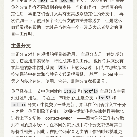
容而不能进入
next
或者
master
分支。 这么做的目的是使
你的分支具有不同级别的稳定性；当它们具有一定程度的稳
定性后，再把它们合并入具有更高级别稳定性的分支中。 再
次强调一下，使用多个长期分支的方法并非必要，但是这么
做通常很有帮助，尤其是当你在一个非常庞大或者复杂的项
目中工作时。
主题分支
主题分支对任何规模的项目都适用。 主题分支是一种短期分
支，它被用来实现单一特性或其相关工作。 也许你从来没有
在其他的版本控制系统（
VCS
）上这么做过，因为在那些版本
控制系统中创建和合并分支通常很费劲。 然而，在 Git 中一
天之内多次创建、使用、合并、删除分支都很常见。
你已经在上一节中你创建的
iss53
和
hotfix
主题分支中看
到过这种用法。 你在上一节用到的主题分支（
iss53
和
hotfix
分支）中提交了一些更新，并且在它们合并入主干分
支之后，你又删除了它们。 这项技术能使你快速并且完整地
进行上下文切换（context-switch）——因为你的工作被分散
到不同的流水线中，在不同的流水线中每个分支都仅与其目
标特性相关，因此，在做代码审查之类的工作的时候就能更