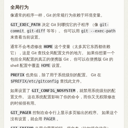
全局行为
像通常的程序一样，Git 的常规行为依赖于环境变量。
GIT_EXEC_PATH
决定 Git 到哪找它的子程序 （像
git-
commit
,
git-diff
等等）。 你可以用
git --exec-path
来查看当前设置。
通常不会考虑修改
HOME
这个变量（太多其它东西都依赖
它），这是 Git 查找全局配置文件的地方。 如果你想要一个
包括全局配置的真正的便携版 Git， 你可以在便携版 Git 的
shell 配置中覆盖
HOME
设置。
PREFIX
也类似，除了用于系统级别的配置。 Git 在
$PREFIX/etc/gitconfig
查找此文件。
如果设置了
GIT_CONFIG_NOSYSTEM
，就禁用系统级别的配
置文件。 这在系统配置影响了你的命令，而你又无权限修改
的时候很有用。
GIT_PAGER
控制在命令行上显示多页输出的程序。 如果这个
没有设置，就会用
PAGER
。