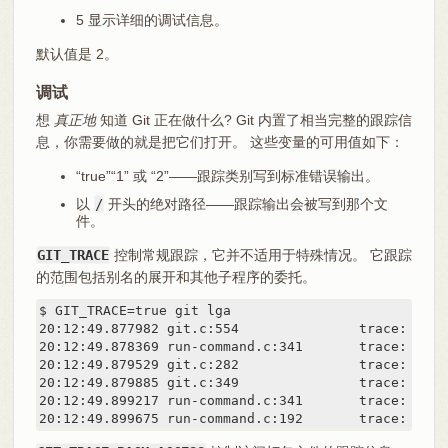
5 显示详细的调试信息。
默认值是 2。
调试
想
真正地
知道 Git 正在做什么? Git 内置了相当完整的跟踪信
息，你需要做的就是把它们打开。 这些变量的可用值如下：
“true”“1” 或 “2”——跟踪类别写到标准错误输出。
以
/
开头的绝对路径——跟踪输出会被写到那个文
件。
GIT_TRACE
控制常规跟踪，它并不适用于特殊情况。 它跟踪
的范围包括别名的展开和其他子程序的委托。
$ GIT_TRACE=true git lga

20:12:49.877982 git.c:554               trace: exec
20:12:49.878369 run-command.c:341       trace: run_
20:12:49.879529 git.c:282               trace: alia
20:12:49.879885 git.c:349               trace: buil
20:12:49.899217 run-command.c:341       trace: run_
20:12:49.899675 run-command.c:192       trace: exec