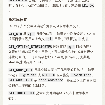
GIT_EDITOR
当用户需要编辑一些文本（比如提交信息）
时， Git 会启动这个编辑器。 如果没设置，就会用
EDITOR
。
版本库位置
Git 用了几个变量来确定它如何与当前版本库交互。
GIT_DIR
是
.git
目录的位置。 如果这个没有设置， Git 会
按照目录树逐层向上查找
.git
目录，直到到达
~
或
/
。
GIT_CEILING_DIRECTORIES
控制查找
.git
目录的行为。
如果你访问加载很慢的目录（如那些磁带机上的或通过网络
连接访问的），你可能会想让 Git 早点停止尝试，尤其是
shell 构建时调用了 Git 。
GIT_WORK_TREE
是非空版本库的工作目录的根路径。 如果
指定了
--git-dir
或
GIT_DIR
但未指定
--work-tree
、
GIT_WORK_TREE
或
core.worktree
，那么当前工作目录就
会视作工作树的顶级目录。
GIT_INDEX_FILE
是索引文件的路径（只有非空版本库
有）。