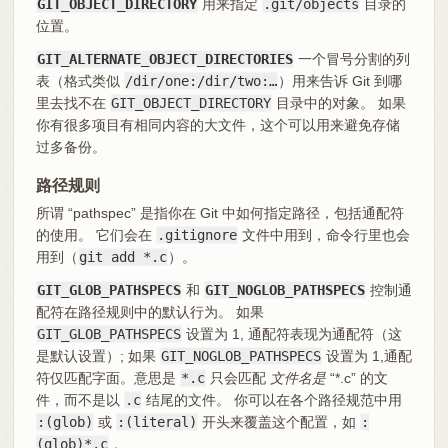
GIT_OBJECT_DIRECTORY
用来指定
.git/objects
目录的
位置。
GIT_ALTERNATE_OBJECT_DIRECTORIES
一个冒号分割的列
表（格式类似
/dir/one:/dir/two:…
）用来告诉 Git 到哪
里去找不在
GIT_OBJECT_DIRECTORY
目录中的对象。 如果
你有很多项目有相同内容的大文件，这个可以用来避免存储
过多备份。
路径规则
所谓 “pathspec” 是指你在 Git 中如何指定路径，包括通配符
的使用。 它们会在
.gitignore
文件中用到，命令行里也会
用到（
git add *.c
）。
GIT_GLOB_PATHSPECS
和
GIT_NOGLOB_PATHSPECS
控制通
配符在路径规则中的默认行为。 如果
GIT_GLOB_PATHSPECS
设置为 1, 通配符表现为通配符（这
是默认设置）; 如果
GIT_NOGLOB_PATHSPECS
设置为 1,通配
符仅匹配字面。意思是
*.c
只会匹配
文件名是
“*.c” 的文
件，而不是以
.c
结尾的文件。 你可以在各个路径规范中用
:(glob)
或
:(literal)
开头来覆盖这个配置，如
:
(glob)*.c
。