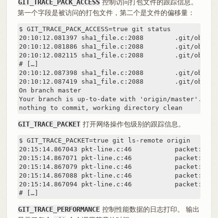
GIT_TRACE_PACK_ACCESS
控制访问打包文件的跟踪信息。
第一个字段是被访问的打包文件，第二个是文件的偏移量：
$ GIT_TRACE_PACK_ACCESS=true git status

20:10:12.081397 sha1_file.c:2088        .git/object
20:10:12.081886 sha1_file.c:2088        .git/object
20:10:12.082115 sha1_file.c:2088        .git/object
# […]

20:10:12.087398 sha1_file.c:2088        .git/object
20:10:12.087419 sha1_file.c:2088        .git/object
On branch master

Your branch is up-to-date with 'origin/master'.

nothing to commit, working directory clean
GIT_TRACE_PACKET
打开网络操作包级别的跟踪信息。
$ GIT_TRACE_PACKET=true git ls-remote origin

20:15:14.867043 pkt-line.c:46           packet:    
20:15:14.867071 pkt-line.c:46           packet:    
20:15:14.867079 pkt-line.c:46           packet:    
20:15:14.867088 pkt-line.c:46           packet:    
20:15:14.867094 pkt-line.c:46           packet:    
# […]
GIT_TRACE_PERFORMANCE
控制性能数据的日志打印。 输出