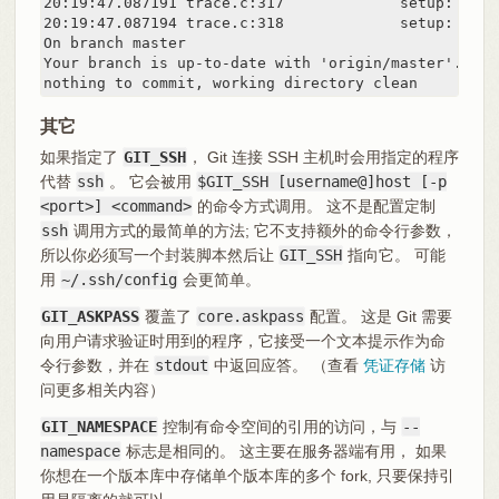
20:19:47.087191 trace.c:317             setup: cwd:
20:19:47.087194 trace.c:318             setup: pref
On branch master

Your branch is up-to-date with 'origin/master'.

nothing to commit, working directory clean
其它
如果指定了
GIT_SSH
， Git 连接 SSH 主机时会用指定的程序
代替
ssh
。 它会被用
$GIT_SSH [username@]host [-p
<port>] <command>
的命令方式调用。 这不是配置定制
ssh
调用方式的最简单的方法; 它不支持额外的命令行参数，
所以你必须写一个封装脚本然后让
GIT_SSH
指向它。 可能
用
~/.ssh/config
会更简单。
GIT_ASKPASS
覆盖了
core.askpass
配置。 这是 Git 需要
向用户请求验证时用到的程序，它接受一个文本提示作为命
令行参数，并在
stdout
中返回应答。 （查看
凭证存储
访
问更多相关内容）
GIT_NAMESPACE
控制有命令空间的引用的访问，与
--
namespace
标志是相同的。 这主要在服务器端有用， 如果
你想在一个版本库中存储单个版本库的多个 fork, 只要保持引