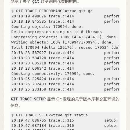
显示了每个
git
命令调用花费的时间。
$ GIT_TRACE_PERFORMANCE=true git gc

20:18:19.499676 trace.c:414             performance
20:18:19.845585 trace.c:414             performance
Counting objects: 170994, done.

Delta compression using up to 8 threads.

Compressing objects: 100% (43413/43413), done.

Writing objects: 100% (170994/170994), done.

Total 170994 (delta 126176), reused 170524 (delta 12
20:18:23.567927 trace.c:414             performance
20:18:23.584728 trace.c:414             performance
20:18:23.605218 trace.c:414             performance
20:18:23.606342 trace.c:414             performance
Checking connectivity: 170994, done.

20:18:25.225424 trace.c:414             performance
20:18:25.232403 trace.c:414             performance
20:18:25.233159 trace.c:414             performance
GIT_TRACE_SETUP
显示 Git 发现的关于版本库和交互环境的
信息。
$ GIT_TRACE_SETUP=true git status

20:19:47.086765 trace.c:315             setup: git_d
20:19:47.087184 trace.c:316             setup: work