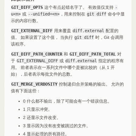
GIT_DIFF_OPTS
这个有点起错名字了。 有效值仅支持
-
u<n>
或
--unified=<n>
，用来控制在
git diff
命令中显
示的内容行数。
GIT_EXTERNAL_DIFF
用来覆盖
diff.external
配置的
值。 如果设置了这个值， 当执行
git diff
时，Git 会调用
该程序。
GIT_DIFF_PATH_COUNTER
和
GIT_DIFF_PATH_TOTAL
对
于
GIT_EXTERNAL_DIFF
或
diff.external
指定的程序有
用。 前者表示在一系列文件中哪个是被比较的（从 1 开
始），后者表示每批文件的总数。
GIT_MERGE_VERBOSITY
控制递归合并策略的输出。 允许的
值有下面这些：
0 什么都不输出，除了可能会有一个错误信息。
1 只显示冲突。
2 还显示文件改变。
3 显示因为没有改变被跳过的文件。
4 显示处理的所有路径。