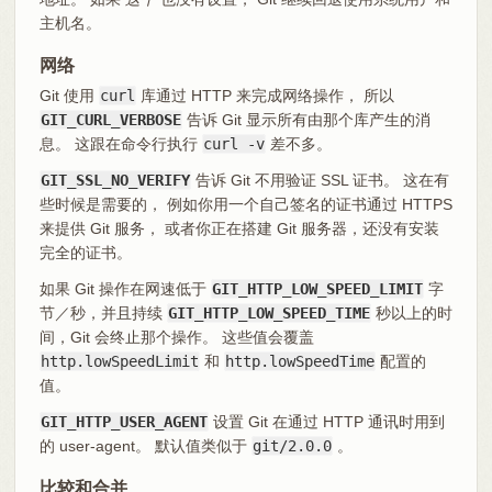
主机名。
网络
Git 使用
curl
库通过 HTTP 来完成网络操作， 所以
GIT_CURL_VERBOSE
告诉 Git 显示所有由那个库产生的消
息。 这跟在命令行执行
curl -v
差不多。
GIT_SSL_NO_VERIFY
告诉 Git 不用验证 SSL 证书。 这在有
些时候是需要的， 例如你用一个自己签名的证书通过 HTTPS
来提供 Git 服务， 或者你正在搭建 Git 服务器，还没有安装
完全的证书。
如果 Git 操作在网速低于
GIT_HTTP_LOW_SPEED_LIMIT
字
节／秒，并且持续
GIT_HTTP_LOW_SPEED_TIME
秒以上的时
间，Git 会终止那个操作。 这些值会覆盖
http.lowSpeedLimit
和
http.lowSpeedTime
配置的
值。
GIT_HTTP_USER_AGENT
设置 Git 在通过 HTTP 通讯时用到
的 user-agent。 默认值类似于
git/2.0.0
。
比较和合并