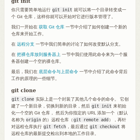
git init
你只需要简单地运行
git init
就可以将一个目录转变成一
个 Git 仓库，这样你就可以开始对它进行版本管理了。
我们一开始在
获取 Git 仓库
一节中介绍了如何创建一个新的
仓库来开始工作。
在
远程分支
一节中我们简单的讨论了如何改变默认分支。
在
把裸仓库放到服务器上
一节中我们使用此命令来为一个服
务器创建一个空的祼仓库。
最后，我们在
底层命令与上层命令
一节中介绍了此命令背后
工作的原理的一些细节。
git clone
git clone
实际上是一个封装了其他几个命令的命令。 它创
建了一个新目录，切换到新的目录，然后
git init
来初始
化一个空的 Git 仓库， 然后为你指定的 URL 添加一个（默认
名称为
origin
的）远程仓库（
git remote add
），再针
对远程仓库执行
git fetch
，最后通过
git checkout
将
远程仓库的最新提交检出到本地的工作目录。