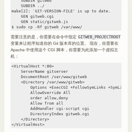
    SUBDIR gitweb

    SUBDIR ../

make[2]: `GIT-VERSION-FILE' is up to date.

    GEN gitweb.cgi

    GEN static/gitweb.js

$ sudo cp -Rf gitweb /var/www/
需要注意的是，你需要在命令中指定
GITWEB_PROJECTROOT
变量来让程序知道你的 Git 版本库的位置。 现在，你需要在
Apache 中使用这个 CGI 脚本，你需要为此添加一个虚拟主
机：
<VirtualHost *:80>

    ServerName gitserver

    DocumentRoot /var/www/gitweb

    <Directory /var/www/gitweb>

        Options +ExecCGI +FollowSymLinks +SymLinksI
        AllowOverride All

        order allow,deny

        Allow from all

        AddHandler cgi-script cgi

        DirectoryIndex gitweb.cgi

    </Directory>

</VirtualHost>