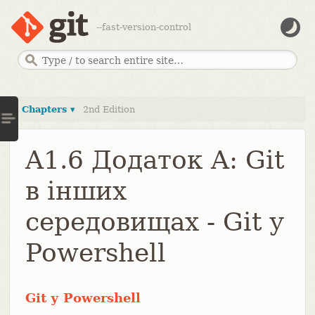
--fast-version-control
Chapters ▾
2nd Edition
A1.6 Додаток A: Git
в інших
середовищах - Git у
Powershell
Git у Powershell