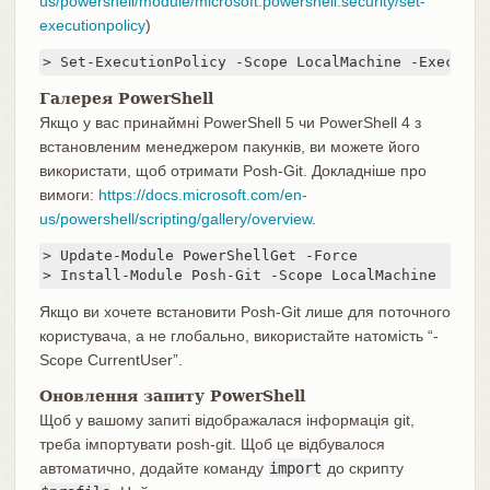
us/powershell/module/microsoft.powershell.security/set-
executionpolicy
)
> Set-ExecutionPolicy -Scope LocalMachine -Executio
Галерея PowerShell
Якщо у вас принаймні PowerShell 5 чи PowerShell 4 з
встановленим менеджером пакунків, ви можете його
використати, щоб отримати Posh-Git. Докладніше про
вимоги:
https://docs.microsoft.com/en-
us/powershell/scripting/gallery/overview
.
> Update-Module PowerShellGet -Force

> Install-Module Posh-Git -Scope LocalMachine
Якщо ви хочете встановити Posh-Git лише для поточного
користувача, а не глобально, використайте натомість “-
Scope CurrentUser”.
Оновлення запиту PowerShell
Щоб у вашому запиті відображалася інформація git,
треба імпортувати posh-git. Щоб це відбувалося
автоматично, додайте команду
import
до скрипту