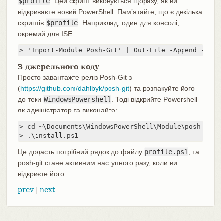
$profile
. Цей скрипт виконується щоразу, як ви
відкриваєте новий PowerShell. Памʼятайте, що є декілька
скриптів
$profile
. Наприклад, один для консолі,
окремий для ISE.
> 'Import-Module Posh-Git' | Out-File -Append -Enco
З джерельного коду
Просто завантажте реліз Posh-Git з
(
https://github.com/dahlbyk/posh-git
) та розпакуйте його
до теки
WindowsPowershell
. Тоді відкрийте Powershell
як адміністратор та виконайте:
> cd ~\Documents\WindowsPowerShell\Module\posh-git

> .\install.ps1
Це додасть потрібний рядок до файлу
profile.ps1
, та
posh-git стане активним наступного разу, коли ви
відкриєте його.
prev
|
next