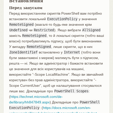
Встановлення
Перед запуском
Перед використанням скриптів PowerShell вам потрібно
встановити локальний
ExecutionPolicy
у значення
RemoteSigned
(взагалі-то будь-яке значення крім
Undefined
чи
Restricted
). Якщо вибрати
AllSigned
замість
RemoteSigned
, то й локальні скрипти (тобто ваші
власні) потребуватимуть підпису, щоб бути виконаними.
У випадку
RemoteSigned
, лише скрипти, що в них
ZoneIdentifief
встановлено у
Internet
(тобто вони
були завантажені з мережі) матимуть бути з підписом,
решта — ні. Якщо ви адміністратор і бажаєте встановити
це значення для всіх користувачів на машині,
використайте “-Scope LocalMachine”. Якщо ви звичайний
користувач без прав адміністратора, використайте “-
Scope CurrentUser”, щоб це налаштування стосувалося
лише вас. Докладніше про
PowerShell Scopes
:
(
https://technet.microsoft.com/de-
de/library/hh847849.aspx
) Докладніше про
PowerShell
ExecutionPolicy
: (
https://docs.microsoft.com/en-