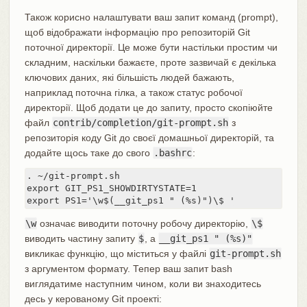
Також корисно налаштувати ваш запит команд (prompt),
щоб відображати інформацію про репозиторій Git
поточної директорії. Це може бути настільки простим чи
складним, наскільки бажаєте, проте зазвичай є декілька
ключових даних, які більшість людей бажають,
наприклад поточна гілка, а також статус робочої
директорії. Щоб додати це до запиту, просто скопіюйте
файл
contrib/completion/git-prompt.sh
з
репозиторія коду Git до своєї домашньої директорій, та
додайте щось таке до свого
.bashrc
:
. ~/git-prompt.sh

export GIT_PS1_SHOWDIRTYSTATE=1

export PS1='\w$(__git_ps1 " (%s)")\$ '
\w
означає виводити поточну робочу директорію,
\$
виводить частину запиту
$
, а
__git_ps1 " (%s)"
викликає функцію, що міститься у файлі
git-prompt.sh
з аргументом формату. Тепер ваш запит bash
виглядатиме наступним чином, коли ви знаходитесь
десь у керованому Git проекті: