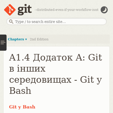
--distributed-even-if-your-workflow-isnt
Chapters ▾
2nd Edition
A1.4 Додаток A: Git
в інших
середовищах - Git у
Bash
Git у Bash