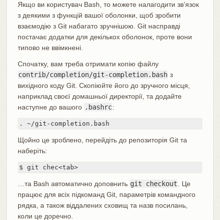
Якщо ви користувач Bash, то можете налагодити зв’язок
з деякими з функцій вашої оболонки, щоб зробити
взаємодію з Git набагато зручнішою. Git насправді
постачає додатки для декількох оболонок, проте вони
типово не ввімкнені.
Спочатку, вам треба отримати копію файлу
contrib/completion/git-completion.bash
з
вихідного коду Git. Скопіюйте його до зручного місця,
наприклад своєї домашньої директорії, та додайте
наступне до вашого
.bashrc
:
. ~/git-completion.bash
Щойно це зроблено, перейдіть до репозиторія Git та
наберіть:
$ git chec<tab>
…та Bash автоматично доповнить
git checkout
. Це
працює для всіх підкоманд Git, параметрів командного
рядка, а також віддалених сховищ та назв посилань,
коли це доречно.