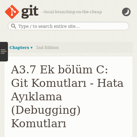
--local-branching-on-the-cheap
Chapters ▾
2nd Edition
A3.7 Ek bölüm C:
Git Komutları - Hata
Ayıklama
(Debugging)
Komutları