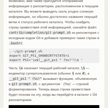
Возможно, вам также пригодится отображение
информации о репозитории, расположенном в текущем
каталоге. Вы можете выводить сколь угодно сложную
информацию, но обычно достаточно названия текущей
ветки и статуса рабочего каталога. Чтобы снабдить
строку приветствия этой информацией, скачайте файл
contrib/completion/git-prompt.sh
из репозитория с
исходным кодом Git и добавьте примерно такие строки в
.bashrc
:
. ~/git-prompt.sh

export GIT_PS1_SHOWDIRTYSTATE=1

export PS1='\w$(__git_ps1 " (%s)")\$ '
Часть
\w
означает текущий рабочий каталог,
\$
—
индикатор суперпользователя (обычно
$
или
#
), а
__git_ps1 " (%s)"
вызывает функцию, объявленную
в
git-prompt.sh
, с аргументом ` (%s)` — строкой
форматирования. Теперь ваша строка приветствия
будет похожа на эту, когда вы перейдёте в каталог с Git
репозиторием: