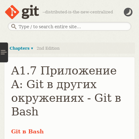
--distributed-is-the-new-centralized
Chapters ▾
2nd Edition
A1.7 Приложение
A: Git в других
окружениях - Git в
Bash
Git в Bash