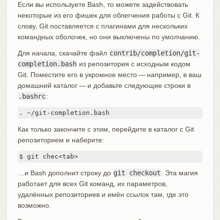
Если вы используете Bash, то можете задействовать
некоторые из его фишек для облегчения работы с Git. К
слову, Git поставляется с плагинами для нескольких
командных оболочек, но они выключены по умолчанию.
Для начала, скачайте файл
contrib/completion/git-
completion.bash
из репозитория с исходным кодом
Git. Поместите его в укромное место — например, в ваш
домашний каталог — и добавьте следующие строки в
.bashrc
:
. ~/git-completion.bash
Как только закончите с этим, перейдите в каталог с Git
репозиторием и наберите:
$ git chec<tab>
…и Bash дополнит строку до
git checkout
. Эта магия
работает для всех Git команд, их параметров,
удалённых репозиториев и имён ссылок там, где это
возможно.