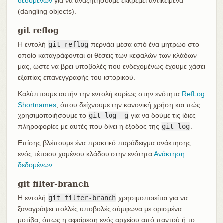
δεδομένων
για να αναζητήσουμε εκκρεμεί αντικείμενα
(dangling objects).
git reflog
Η εντολή
git reflog
περνάει μέσα από ένα μητρώο στο
οποίο καταγράφονται οι θέσεις των κεφαλών των κλάδων
μας, ώστε να βρει υποβολές που ενδεχομένως έχουμε χάσει
εξαιτίας επανεγγραφής του ιστορικού.
Καλύπτουμε αυτήν την εντολή κυρίως στην ενότητα
RefLog
Shortnames
, όπου δείχνουμε την κανονική χρήση και πώς
χρησιμοποιήσουμε το
git log -g
για να δούμε τις ίδιες
πληροφορίες με αυτές που δίνει η έξοδος της
git log
.
Επίσης βλέπουμε ένα πρακτικό παράδειγμα ανάκτησης
ενός τέτοιου χαμένου κλάδου στην ενότητα
Ανάκτηση
δεδομένων
.
git filter-branch
Η εντολή
git filter-branch
χρησιμοποιείται για να
ξαναγράψει πολλές υποβολές σύμφωνα με ορισμένα
μοτίβα, όπως η αφαίρεση ενός αρχείου από παντού ή το