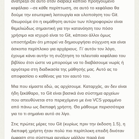
ανατρέξει σε αυτό όταν διάβαζε κάποιο προηγούμενο
κεφάλαιο --σε κάθε περίπτωση, σε αυτό το κεφάλαιο θα
δούμε την εσωτερική λειτουργία και υλοποίηση του Git.
Θεωρούμε ότι η εκμάθηση αυτών των πληροφοριών είναι
θεμελιώδως σημαντική για την κατανόηση του πόσο
χρήσιμο και ισχυρό είναι το Git, κάποιοι άλλοι όμως
υποστήριξαν ότι μπορεί να δημιουργήσει σύγχυση και είναι
άσκοπα περίπλοκο για αρχάριους. Γι' αυτόν τον λόγο,
έχουμε κάνει αυτήν τη συζήτηση το τελευταίο κεφάλαιο του
βιβλίου έτσι ώστε να μπορούμε να το διαβάσουμε νωρίς ή
αργότερα στη διαδικασία της μάθησής μας. Αυτό ας το
αποφασίσει ο καθένας για τον εαυτό του.
Μια που είμαστε εδώ, ας αρχίσουμε. Καταρχάς, αν δεν είναι
ήδη ξεκάθαρο, το Git είναι βασικά ένα σύστημα αρχείων
που απευθύνεται στο περιεχόμενο με ένα VCS γραμμένο
από πάνω ως διεπαφή χρήστη. Θα μάθουμε περισσότερα
για το τι σημαίνει αυτό σε λίγο.
Στις πρώτες μέρες του Git (κυρίως πριν την έκδοση 1.5), η
διεπαφή χρήστη ήταν πολύ πιο περίπλοκη επειδή δινόταν
έμφαση στο σύστημα αρχείων μάλλον παρά ένα