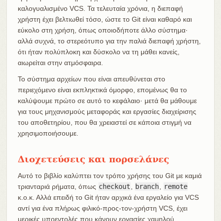
καλογυαλισμένο VCS. Τα τελευταία χρόνια, η διεπαφή
χρήστη έχει βελτιωθεί τόσο, ώστε το Git είναι καθαρό και
εύκολο στη χρήση, όπως οποιοδήποτε άλλο σύστημα·
αλλά συχνά, το στερεότυπο για την παλιά διεπαφή χρήστη,
ότι ήταν πολύπλοκη και δύσκολο να τη μάθει κανείς,
αιωρείται στην ατμόσφαιρα.
Το σύστημα αρχείων που είναι απευθύνεται στο
περιεχόμενο είναι εκπληκτικά όμορφο, επομένως θα το
καλύψουμε πρώτο σε αυτό το κεφάλαιο· μετά θα μάθουμε
για τους μηχανισμούς μεταφοράς και εργασίες διαχείρισης
του αποθετηρίου, που θα χρειαστεί σε κάποια στιγμή να
χρησιμοποιήσουμε.
Διοχετεύσεις και πορσελάνες
Αυτό το βιβλίο καλύπτει τον τρόπο χρήσης του Git με καμιά
τριανταριά ρήματα, όπως
checkout
,
branch
,
remote
κ.ο.κ. Αλλά επειδή το Git ήταν αρχικά ένα εργαλείο για VCS
αντί για ένα πλήρως φιλικό-προς-τον-χρήστη VCS, έχει
μερικές υποεντολές που κάνουν εργασίες χαμηλού