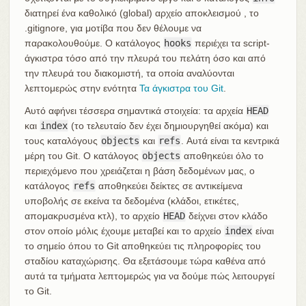
διατηρεί ένα καθολικό (global) αρχείο αποκλεισμού , το
.gitignore, για μοτίβα που δεν θέλουμε να
παρακολουθούμε. Ο κατάλογος
hooks
περιέχει τα script-
άγκιστρα τόσο από την πλευρά του πελάτη όσο και από
την πλευρά του διακομιστή, τα οποία αναλύονται
λεπτομερώς στην ενότητα
Τα άγκιστρα του Git
.
Αυτό αφήνει τέσσερα σημαντικά στοιχεία: τα αρχεία
HEAD
και
index
(το τελευταίο δεν έχει δημιουργηθεί ακόμα) και
τους καταλόγους
objects
και
refs
. Αυτά είναι τα κεντρικά
μέρη του Git. Ο κατάλογος
objects
αποθηκεύει όλο το
περιεχόμενο που χρειάζεται η βάση δεδομένων μας, ο
κατάλογος
refs
αποθηκεύει δείκτες σε αντικείμενα
υποβολής σε εκείνα τα δεδομένα (κλάδοι, ετικέτες,
απομακρυσμένα κτλ), το αρχείο
HEAD
δείχνει στον κλάδο
στον οποίο μόλις έχουμε μεταβεί και το αρχείο
index
είναι
το σημείο όπου το Git αποθηκεύει τις πληροφορίες του
σταδίου καταχώρισης. Θα εξετάσουμε τώρα καθένα από
αυτά τα τμήματα λεπτομερώς για να δούμε πώς λειτουργεί
το Git.