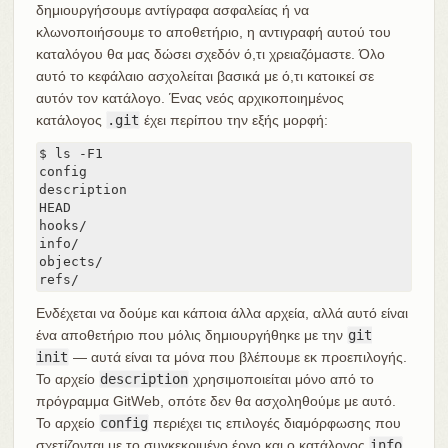
δημιουργήσουμε αντίγραφα ασφαλείας ή να
κλωνοποιήσουμε το αποθετήριο, η αντιγραφή αυτού του
καταλόγου θα μας δώσει σχεδόν ό,τι χρειαζόμαστε. Όλο
αυτό το κεφάλαιο ασχολείται βασικά με ό,τι κατοικεί σε
αυτόν τον κατάλογο. Ένας νεός αρχικοποιημένος
κατάλογος
.git
έχει περίπου την εξής μορφή:
$ ls -F1

config

description

HEAD

hooks/

info/

objects/

refs/
Ενδέχεται να δούμε και κάποια άλλα αρχεία, αλλά αυτό είναι
ένα αποθετήριο που μόλις δημιουργήθηκε με την
git
init
— αυτά είναι τα μόνα που βλέπουμε εκ προεπιλογής.
Το αρχείο
description
χρησιμοποιείται μόνο από το
πρόγραμμα GitWeb, οπότε δεν θα ασχοληθούμε με αυτό.
Το αρχείο
config
περιέχει τις επιλογές διαμόρφωσης που
σχετίζονται με το συγκεκριμένο έργο και ο κατάλογος
info