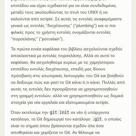
επιπέδου και είχαν σχεδιαστεί για να είναι συνδεδεμένες
μεταξύ τους ακολουθώντας το στυλ του UNIX ή να
καλούνται από scripts. Σε αυτές τις εντολές αναφερόμαστε
γενικά ως εντολές “διοχέτευσης” (“plumbing”) και οι πιο
φιλικές προς το χρήστη εντολές ονομάζονται εντολές
“πορσελάνης” (“porcelain”).
Τα πρώτα εννέα κεφάλαια του βιβλίου ασχολούνται σχεδόν
αποκλειστικά με εντολές πορσελάνης. Αλλά σε αυτό το
κεφάλαιο, θα ασχοληθούμε κυρίως με τις χαμηλότερου
επιπέδου εντολές διοχέτευσης, επειδή μας δίνουν
πρόσβαση στις εσωτερικές λειτουργίες του Git και βοηθούν
να δείξουμε πώς και γιατί το Git κάνει ό,τι κάνει. Πολλές από
αυτές τις εντολές δεν προορίζονται να χρησιμοποιηθούν
στη γραμμή εντολών, αλλά να χρησιμοποιηθούν ως δομικά
στοιχεία για νέα εργαλεία και εξατομικευμένα scripts.
Όταν εκτελούμε την
git init
σε νέο ή υπάρχοντα
κατάλογο, το Git δημιουργεί τον κατάλογο
.git
, ο οποίος
είναι το σημείο όπου βρίσκονται σχεδόν όλα όσα
αποθηκεύει και χειρίζεται το Git. Αν θέλουμε να