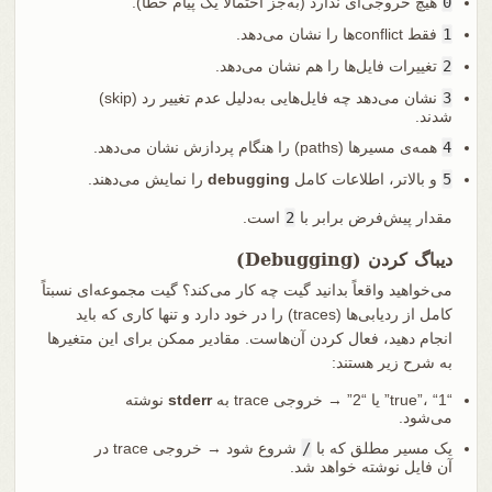
0
هیچ خروجی‌ای ندارد (به‌جز احتمالاً یک پیام خطا).
1
فقط conflictها را نشان می‌دهد.
2
تغییرات فایل‌ها را هم نشان می‌دهد.
3
نشان می‌دهد چه فایل‌هایی به‌دلیل عدم تغییر رد (skip)
شدند.
4
همه‌ی مسیرها (paths) را هنگام پردازش نشان می‌دهد.
5
و بالاتر، اطلاعات کامل
debugging
را نمایش می‌دهند.
مقدار پیش‌فرض برابر با
2
است.
دیباگ کردن (Debugging)
می‌خواهید واقعاً بدانید گیت چه کار می‌کند؟ گیت مجموعه‌ای نسبتاً
کامل از ردیابی‌ها (traces) را در خود دارد و تنها کاری که باید
انجام دهید، فعال کردن آن‌هاست. مقادیر ممکن برای این متغیرها
به شرح زیر هستند:
“true”، “1” یا “2” → خروجی trace به
stderr
نوشته
می‌شود.
یک مسیر مطلق که با
/
شروع شود → خروجی trace در
آن فایل نوشته خواهد شد.