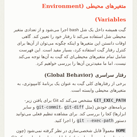
متغیرهای محیطی (Environment
Variables)
گیت همیشه داخل یک شل bash اجرا می‌شود و از تعدادی متغیر
محیطی شل استفاده می‌کند تا رفتار خود را تعیین کند. گاهی
اوقات دانستن این متغیرها و اینکه چگونه می‌توان از آن‌ها برای
کنترل رفتار گیت استفاده کرد، بسیار مفید است. این فهرست
شامل تمام متغیرهای محیطی‌ای که گیت به آن‌ها توجه می‌کند
نیست، اما ما مفیدترین آن‌ها را بررسی خواهیم کرد.
رفتار سراسری (Global Behavior)
برخی از رفتارهای کلی گیت به عنوان یک برنامهٔ کامپیوتری، به
متغیرهای محیطی وابسته است.
GIT_EXEC_PATH
مشخص می‌کند که Git برای یافتن زیر-
برنامه‌های خودش (مثل
git-diff
،
git-commit
و سایر
ابزارها) کجا را بررسی کند. برای مشاهده تنظیم فعلی می‌توانید
دستور
git --exec-path
را اجرا کنید.
HOME
معمولاً قابل شخصی‌سازی در نظر گرفته نمی‌شود (چون