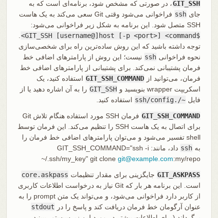
GIT_SSH
، در صورتی که مشخص شود، برنامه‌ای است که به
جای
ssh
فراخوانی می‌شود وقتی Git سعی می‌کند به یک هاست
SSH متصل شود. این برنامه به شکل زیر فراخوانی می‌شود:
.
$GIT_SSH [username@]host [-p <port>] <command>
توجه داشته باشید که این روش ساده‌ترین راه برای شخصی‌سازی
نحوه فراخوانی
ssh
نیست؛ این روش از پارامترهای اضافی خط
فرمان پشتیبانی نمی‌کند. برای پشتیبانی از پارامترهای اضافی خط
فرمان، می‌توانید از
GIT_SSH_COMMAND
استفاده کنید، یک
اسکریپت wrapper بنویسید و
GIT_SSH
را به آن اشاره دهید یا از
فایل
~/.ssh/config
استفاده کنید.
GIT_SSH_COMMAND
فرمان SSH مورد استفاده هنگام تلاش Git
برای اتصال به یک هاست SSH را تنظیم می‌کند. این فرمان توسط
shell تفسیر می‌شود و می‌توان پارامترهای اضافی خط فرمان را
به
ssh
داد، مانند: GIT_SSH_COMMAND="ssh -i
~/.ssh/my_key" git clone
git@example.com
:my/repo
GIT_ASKPASS
جایگزینی برای مقدار تنظیمات
core.askpass
است. این برنامه هر بار که Git نیاز به درخواست اطلاعات کاربری
از کاربر دارد فراخوانی می‌شود، و می‌تواند یک متن prompt را به
عنوان آرگومان خط فرمان دریافت کند و پاسخ را در
stdout
برگرداند (برای اطلاعات بیشتر در مورد این زیرسیستم، ببینید