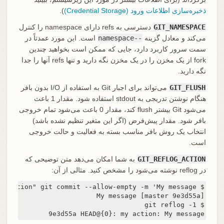
ذخیره‌سازی اطلاعات ورود (Credential Storage)
).
GIT_NAMESPACE
دسترسی به refs دارای namespace را کنترل
می‌کند و معادل گزینه
--namespace
است. این مورد عمدتاً در
سمت سرور کاربرد دارد، جایی که ممکن است بخواهید چندین
fork از یک مخزن را در یک مخزن نگه دارید و تنها refs آنها را جدا
نگه دارید.
GIT_FLUSH
می‌تواند برای اجبار Git به استفاده از I/O بدون بافر
هنگام نوشتن تدریجی به stdout استفاده شود. مقدار 1 باعث
می‌شود Git بیشتر flush کند، مقدار 0 باعث می‌شود تمام خروجی
بافر شود. مقدار پیش‌فرض (اگر این متغیر تنظیم نشده باشد)
انتخاب یک روش بافر مناسب بسته به فعالیت و حالت خروجی
است.
GIT_REFLOG_ACTION
به شما امکان می‌دهد متن توضیحی که
در reflog نوشته می‌شود را مشخص کنید. مثالی از آن:
9e3d55a HEAD@{0}: my action: My message