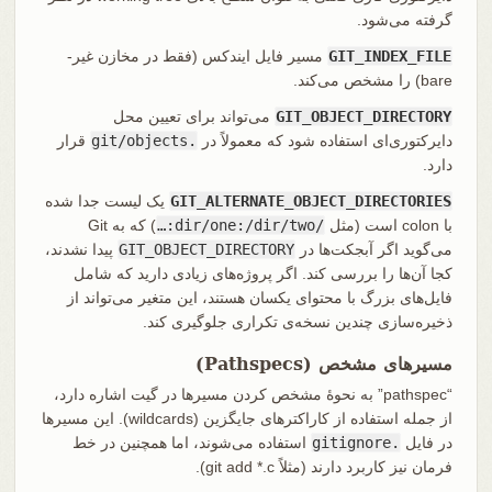
گرفته می‌شود.
GIT_INDEX_FILE
مسیر فایل ایندکس (فقط در مخازن غیر-
bare) را مشخص می‌کند.
GIT_OBJECT_DIRECTORY
می‌تواند برای تعیین محل
دایرکتوری‌ای استفاده شود که معمولاً در
.git/objects
قرار
دارد.
GIT_ALTERNATE_OBJECT_DIRECTORIES
یک لیست جدا شده
با colon است (مثل
/dir/one:/dir/two:…
) که به Git
می‌گوید اگر آبجکت‌ها در
GIT_OBJECT_DIRECTORY
پیدا نشدند،
کجا آن‌ها را بررسی کند. اگر پروژه‌های زیادی دارید که شامل
فایل‌های بزرگ با محتوای یکسان هستند، این متغیر می‌تواند از
ذخیره‌سازی چندین نسخه‌ی تکراری جلوگیری کند.
مسیرهای مشخص (Pathspecs)
“pathspec” به نحوهٔ مشخص کردن مسیرها در گیت اشاره دارد،
از جمله استفاده از کاراکترهای جایگزین (wildcards). این مسیرها
در فایل
.gitignore
استفاده می‌شوند، اما همچنین در خط
فرمان نیز کاربرد دارند (مثلاً git add *.c).