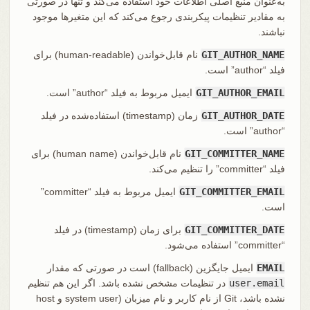
به‌عنوان منبع اصلی اطلاعات خود استفاده می‌کند و تنها در صورتی
به مقادیر تنظیمات پیکربندی رجوع می‌کند که این متغیرها موجود
نباشند.
GIT_AUTHOR_NAME
نام قابل‌خواندن (human-readable) برای
فیلد “author” است.
GIT_AUTHOR_EMAIL
ایمیل مربوط به فیلد “author” است.
GIT_AUTHOR_DATE
زمان (timestamp) استفاده‌شده در فیلد
“author” است.
GIT_COMMITTER_NAME
نام قابل‌خواندن (human name) برای
فیلد “committer” را تنظیم می‌کند.
GIT_COMMITTER_EMAIL
ایمیل مربوط به فیلد “committer”
است.
GIT_COMMITTER_DATE
برای زمان (timestamp) در فیلد
“committer” استفاده می‌شود.
EMAIL
ایمیل جایگزین (fallback) است در صورتی که مقدار
user.email
در تنظیمات مشخص نشده باشد. اگر این هم تنظیم
نشده باشد، Git از نام کاربر و نام میزبان (system user و host