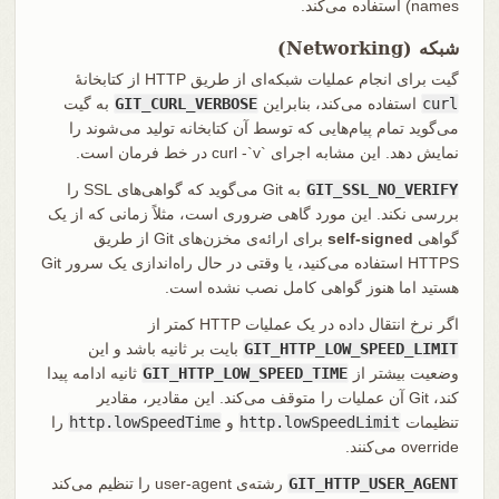
names) استفاده می‌کند.
شبکه (Networking)
گیت برای انجام عملیات شبکه‌ای از طریق HTTP از کتابخانهٔ
curl
استفاده می‌کند، بنابراین
GIT_CURL_VERBOSE
به گیت
می‌گوید تمام پیام‌هایی که توسط آن کتابخانه تولید می‌شوند را
نمایش دهد. این مشابه اجرای `curl -`v در خط فرمان است.
GIT_SSL_NO_VERIFY
به Git می‌گوید که گواهی‌های SSL را
بررسی نکند. این مورد گاهی ضروری است، مثلاً زمانی که از یک
گواهی
self-signed
برای ارائه‌ی مخزن‌های Git از طریق
HTTPS استفاده می‌کنید، یا وقتی در حال راه‌اندازی یک سرور Git
هستید اما هنوز گواهی کامل نصب نشده است.
اگر نرخ انتقال داده در یک عملیات HTTP کمتر از
GIT_HTTP_LOW_SPEED_LIMIT
بایت بر ثانیه باشد و این
وضعیت بیشتر از
GIT_HTTP_LOW_SPEED_TIME
ثانیه ادامه پیدا
کند، Git آن عملیات را متوقف می‌کند. این مقادیر، مقادیر
تنظیمات
http.lowSpeedLimit
و
http.lowSpeedTime
را
override می‌کنند.
GIT_HTTP_USER_AGENT
رشته‌ی user-agent را تنظیم می‌کند