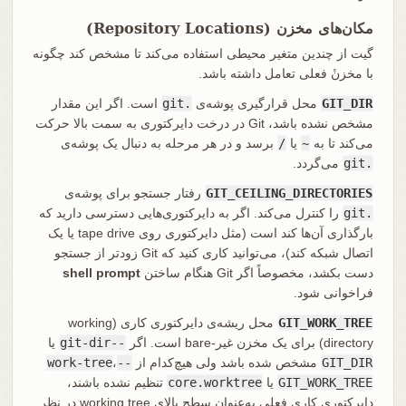
مکان‌های مخزن (Repository Locations)
گیت از چندین متغیر محیطی استفاده می‌کند تا مشخص کند چگونه
با مخزنٔ فعلی تعامل داشته باشد.
GIT_DIR
محل قرارگیری پوشه‌ی
.git
است. اگر این مقدار
مشخص نشده باشد، Git در درخت دایرکتوری به سمت بالا حرکت
می‌کند تا به
~
یا
/
برسد و در هر مرحله به دنبال یک پوشه‌ی
.git
می‌گردد.
GIT_CEILING_DIRECTORIES
رفتار جستجو برای پوشه‌ی
.git
را کنترل می‌کند. اگر به دایرکتوری‌هایی دسترسی دارید که
بارگذاری آن‌ها کند است (مثل دایرکتوری روی tape drive یا یک
اتصال شبکه کند)، می‌توانید کاری کنید که Git زودتر از جستجو
دست بکشد، مخصوصاً اگر Git هنگام ساختن
shell prompt
فراخوانی شود.
GIT_WORK_TREE
محل ریشه‌ی دایرکتوری کاری (working
directory) برای یک مخزن غیر-bare است. اگر
--git-dir
یا
GIT_DIR
مشخص شده باشد ولی هیچ‌کدام از
--work-tree
،
GIT_WORK_TREE
یا
core.worktree
تنظیم نشده باشند،
دایرکتوری کاری فعلی به‌عنوان سطح بالای working tree در نظر