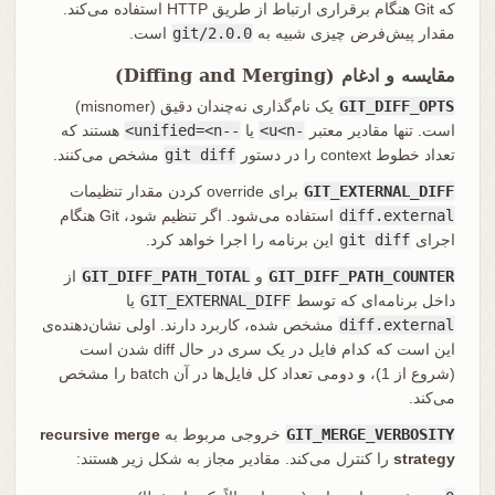
که Git هنگام برقراری ارتباط از طریق HTTP استفاده می‌کند.
مقدار پیش‌فرض چیزی شبیه به
git/2.0.0
است.
مقایسه و ادغام (Diffing and Merging)
GIT_DIFF_OPTS
یک نام‌گذاری نه‌چندان دقیق (misnomer)
است. تنها مقادیر معتبر
-u<n>
یا
--unified=<n>
هستند که
تعداد خطوط context را در دستور
git diff
مشخص می‌کنند.
GIT_EXTERNAL_DIFF
برای override کردن مقدار تنظیمات
diff.external
استفاده می‌شود. اگر تنظیم شود، Git هنگام
اجرای
git diff
این برنامه را اجرا خواهد کرد.
GIT_DIFF_PATH_COUNTER
و
GIT_DIFF_PATH_TOTAL
از
داخل برنامه‌ای که توسط
GIT_EXTERNAL_DIFF
یا
diff.external
مشخص شده، کاربرد دارند. اولی نشان‌دهنده‌ی
این است که کدام فایل در یک سری در حال diff شدن است
(شروع از 1)، و دومی تعداد کل فایل‌ها در آن batch را مشخص
می‌کند.
GIT_MERGE_VERBOSITY
خروجی مربوط به
recursive merge
strategy
را کنترل می‌کند. مقادیر مجاز به شکل زیر هستند: