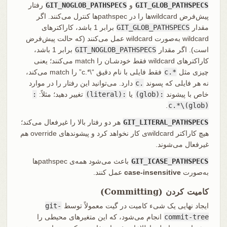
GIT_GLOB_PATHSPECS
و
GIT_NOGLOB_PATHSPECS
رفتار
پیش‌فرض wildcardها را در pathspecها کنترل می‌کنند. اگر
مقدار
GIT_GLOB_PATHSPECS
برابر 1 باشد، کاراکترهای
wildcard به‌صورت wildcard عمل می‌کنند (که حالت پیش‌فرض
است). اگر مقدار
GIT_NOGLOB_PATHSPECS
برابر 1 باشد،
کاراکترهای wildcard فقط خودشـان را match می‌کنند؛ یعنی
چیزی مثل
*.c
فقط فایلی با نام دقیق “\*.c” را match می‌کند،
نه هر فایلی که پسوند
.c
دارد. می‌توانید این رفتار را در موارد
خاص با پیشوند
:(glob)
یا
:(literal)
تغییر دهید؛ مثلاً:
:
.
(glob)\*.c
GIT_LITERAL_PATHSPECS
هر دو رفتار بالا را غیرفعال می‌کند؛
هیچ کاراکتر wildcardی کار نخواهد کرد و پیشوندهای override هم
غیرفعال می‌شوند.
GIT_ICASE_PATHSPECS
باعث می‌شود همه‌ی pathspecها
به‌صورت
case-insensitive
عمل کنند.
کامیت کردن (Committing)
ایجاد نهایی یک شیء کامیت در گیت معمولاً توسط
git-
commit-tree
انجام می‌شود، که این متغیرهای محیطی را