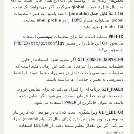
بخش‌های زیادی به آن وابسته‌اند)، اما این همان جایی است که Git
به دنبال فایل تنظیمات
global
می‌گردد. اگر می‌خواهید یک نصب
Git کاملاً
قابل حمل (portable)
داشته باشید، به همراه تنظیمات
global، می‌توانید مقدار
HOME
را در
shell profile
نسخه‌ی
portable Git تغییر دهید.
PREFIX
مشابه است، اما برای تنظیمات
سیستمی
استفاده
می‌شود. Git این فایل را در مسیر
$PREFIX/etc/gitconfig
جستجو می‌کند.
GIT_CONFIG_NOSYSTEM
اگر تنظیم شود، استفاده از فایل
تنظیمات سیستمی را غیرفعال می‌کند. این زمانی مفید است که
تنظیمات سیستمی باعث تداخل در دستورات شما شوند، اما شما
دسترسی به تغییر یا حذف آن‌ها نداشته باشید.
GIT_PAGER
برنامه‌ای را کنترل می‌کند که برای نمایش خروجی
چندصفحه‌ای در خط فرمان استفاده می‌شود. اگر تنظیم نشده
باشد، به عنوان جایگزین از
PAGER
استفاده می‌شود.
GIT_EDITOR
ویرایشگری است که Git در مواقعی که کاربر نیاز
به نوشتن یا ویرایش متن دارد (برای مثال یک پیام commit) اجرا
می‌کند. اگر این مقدار تنظیم نشده باشد، از
EDITOR
استفاده
خواهد شد.