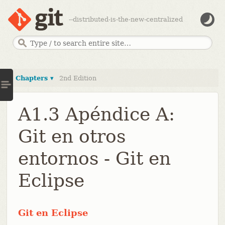
--distributed-is-the-new-centralized
Chapters ▾
2nd Edition
A1.3 Apéndice A:
Git en otros
entornos - Git en
Eclipse
Git en Eclipse