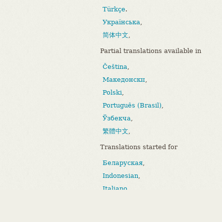
Türkçe
.
Українська
,
简体中文
,
Partial translations available in
Čeština
,
Македонски
,
Polski
,
Português (Brasil)
,
Ўзбекча
,
繁體中文
,
Translations started for
Беларуская
,
Indonesian
,
Italiano
,
Bahasa Melayu
,
Português (Portugal)
.