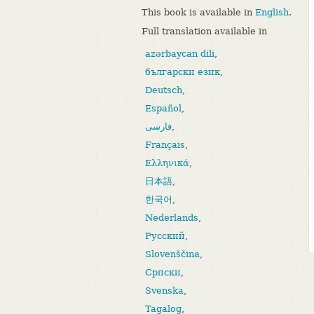
This book is available in
English
.
Full translation available in
azərbaycan dili
,
български език
,
Deutsch
,
Español
,
فارسی
,
Français
,
Ελληνικά
,
日本語
,
한국어
,
Nederlands
,
Русский
,
Slovenščina
,
Српски
,
Svenska
,
Tagalog
,