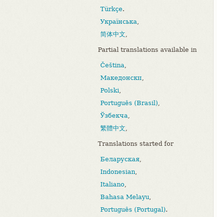
Türkçe
.
Українська
,
简体中文
,
Partial translations available in
Čeština
,
Македонски
,
Polski
,
Português (Brasil)
,
Ўзбекча
,
繁體中文
,
Translations started for
Беларуская
,
Indonesian
,
Italiano
,
Bahasa Melayu
,
Português (Portugal)
.