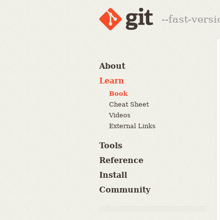
--fast-vers
About
Learn
Book
Cheat Sheet
Videos
External Links
Tools
Reference
Install
Community