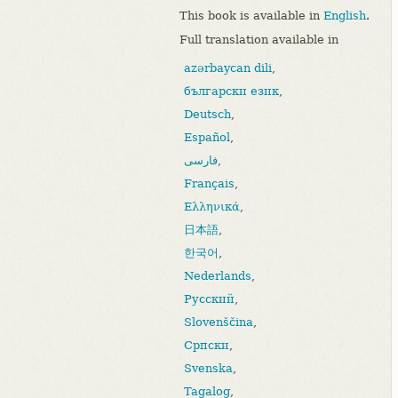
This book is available in
English
.
Full translation available in
azərbaycan dili
,
български език
,
Deutsch
,
Español
,
فارسی
,
Français
,
Ελληνικά
,
日本語
,
한국어
,
Nederlands
,
Русский
,
Slovenščina
,
Српски
,
Svenska
,
Tagalog
,