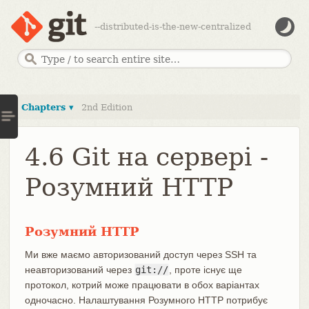
--distributed-is-the-new-centralized
Chapters ▾
2nd Edition
4.6 Git на сервері -
Розумний HTTP
Розумний HTTP
Ми вже маємо авторизований доступ через SSH та
неавторизований через
git://
, проте існує ще
протокол, котрий може працювати в обох варіантах
одночасно. Налаштування Розумного HTTP потрибує