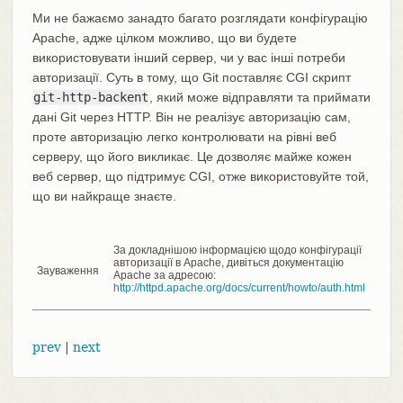
Ми не бажаємо занадто багато розглядати конфігурацію
Apache, адже цілком можливо, що ви будете
використовувати інший сервер, чи у вас інші потреби
авторизації. Суть в тому, що Git поставляє CGI скрипт
git-http-backent
, який може відправляти та приймати
дані Git через HTTP. Він не реалізує авторизацію сам,
проте авторизацію легко контролювати на рівні веб
серверу, що його викликає. Це дозволяє майже кожен
веб сервер, що підтримує CGI, отже використовуйте той,
що ви найкраще знаєте.
За докладнішою інформацією щодо конфігурації
авторизації в Apache, дивіться документацію
Зауваження
Apache за адресою:
http://httpd.apache.org/docs/current/howto/auth.html
prev
|
next