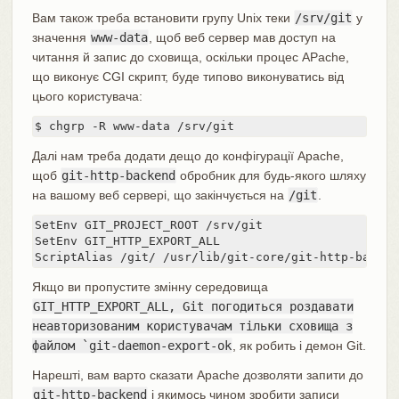
Вам також треба встановити групу Unix теки
/srv/git
у
значення
www-data
, щоб веб сервер мав доступ на
читання й запис до сховища, оскільки процес APache,
що виконує CGI скрипт, буде типово виконуватись від
цього користувача:
$ chgrp -R www-data /srv/git
Далі нам треба додати дещо до конфігурації Apache,
щоб
git-http-backend
обробник для будь-якого шляху
на вашому веб сервері, що закінчується на
/git
.
SetEnv GIT_PROJECT_ROOT /srv/git

SetEnv GIT_HTTP_EXPORT_ALL

ScriptAlias /git/ /usr/lib/git-core/git-http-backen
Якщо ви пропустите змінну середовища
GIT_HTTP_EXPORT_ALL, Git погодиться роздавати
неавторизованим користувачам тільки сховища з
файлом `git-daemon-export-ok
, як робить і демон Git.
Нарешті, вам варто сказати Apache дозволяти запити до
git-http-backend
і якимось чином зробити записи