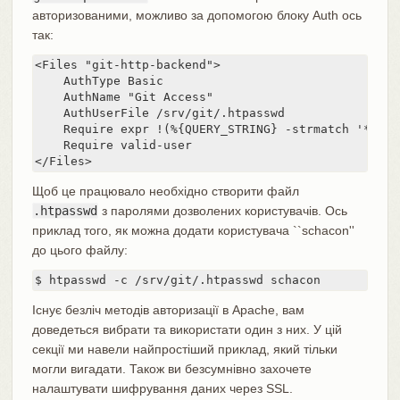
авторизованими, можливо за допомогою блоку Auth ось
так:
<Files "git-http-backend">

    AuthType Basic

    AuthName "Git Access"

    AuthUserFile /srv/git/.htpasswd

    Require expr !(%{QUERY_STRING} -strmatch '*serv
    Require valid-user

</Files>
Щоб це працювало необхідно створити файл
.htpasswd
з паролями дозволених користувачів. Ось
приклад того, як можна додати користувача ``schacon''
до цього файлу:
$ htpasswd -c /srv/git/.htpasswd schacon
Існує безліч методів авторизації в Apache, вам
доведеться вибрати та використати один з них. У цій
секції ми навели найпростіший приклад, який тільки
могли вигадати. Також ви безсумнівно захочете
налаштувати шифрування даних через SSL.