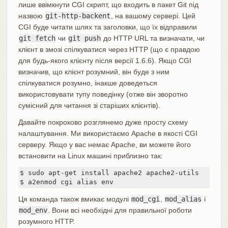
лише ввімкнути CGI скрипт, що входить в пакет Git під
назвою
git-http-backent
, на вашому сервері. Цей
CGI буде читати шлях та заголовки, що їх відправили
git fetch
чи
git push
до HTTP URL та визначати, чи
клієнт в змозі спілкуватися через HTTP (що є правдою
для будь-якого клієнту після версії 1.6.6). Якщо CGI
визначив, що клієнт розумний, він буде з ним
спілкуватися розумно, інакше доведеться
використовувати тупу поведінку (отже він зворотно
сумісний для читання зі старіших клієнтів).
Давайте покроково розглянемо дуже просту схему
налаштування. Ми використаємо Apache в якості CGI
серверу. Якщо у вас немає Apache, ви можете його
встановити на Linux машині приблизно так:
$ sudo apt-get install apache2 apache2-utils

$ a2enmod cgi alias env
Ця команда також вмикає модулі
mod_cgi
,
mod_alias
і
mod_env
. Вони всі необхідні для правильної роботи
розумного HTTP.