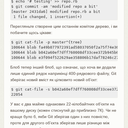
$ echo '# testing' >> repo.rb

$ git commit -am 'modified repo a bit'

[master 2431da6] modified repo.rb a bit

 1 file changed, 1 insertion(+)
Перегляньте створене цим останнім комітом дерево, і ви
побачите щось цікаве:
$ git cat-file -p master^{tree}

100644 blob fa49b077972391ad58037050f2a75f74e3671e9
100644 blob b042a60ef7dff760008df33cee372b945b6e884
100644 blob e3f094f522629ae358806b17daf78246c27c007
Блоб тепер інший блоб, що означає, що хоча ви додали
лише єдиний рядок наприкінці 400-рядкового файлу, Git
зберігає новий вміст як цілковито новий об’єкт:
$ git cat-file -s b042a60ef7dff760008df33cee372b945b
22054
У вас є два майже однакових 22-кілобайтних об’єкти на
вашому диску (кожен стиснутий до приблизно 7К). Чи не
краще було б, якби Git зберігав один з них повністю,
проте для другого об’єкта зберігав лише різницю між