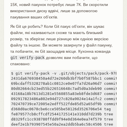
15К, новий пакунок потребує лише 7К. Ви скоротили
використання диску вдвічі, лише за допомогою
пакування ваших об’єктів.
Як Git це робить? Коли Git пакує об’єкти, він шукає
файли, які називаються схоже та мають близький
розмір, та зберігає лише різницю між однією версією
файлу та іншою. Ви можете зазирнути у файл пакунку,
та побачити, як Git заощадив місце. Кухонна команда
git verify-pack
дозволяє вам побачити, що
спаковано:
$ git verify-pack -v .git/objects/pack/pack-978e039
2431da676938450a4d72e260db3bf7b0f587bbc1 commit 223 
69bcdaff5328278ab1c0812ce0e07fa7d26a96d7 commit 214 
80d02664cb23ed55b226516648c7ad5d0a3deb90 commit 214 
43168a18b7613d1281e5560855a83eb8fde3d687 commit 213 
092917823486a802e94d727c820a9024e14a1fc2 commit 214 
702470739ce72005e2edff522fde85d52a65df9b commit 165 
d368d0ac0678cbe6cce505be58126d3526706e54 tag    130 
fe879577cb8cffcdf25441725141e310dd7d239b tree   136 
d8329fc1cc938780ffdd9f94e0d364e0ea74f579 tree   36 4
deef2e1b793907545e50a2ea2ddb5ba6c58c4506 tree   136 