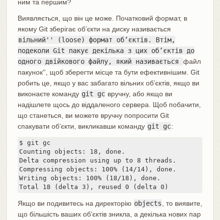
ним та першим?
Виявляється, що він це може. Початковий формат, в
якому Git зберігає об’єкти на диску називається
вільний'' (loose) формат об’єктів. Втім,
подеколи Git пакує декілька з цих об’єктів до
одного двійкового файлу, який називається
файл
пакунок'', щоб зберегти місце та бути ефективнішим. Git
робить це, якщо у вас забагато вільних об’єктів, якщо ви
виконаєте команду
git gc
вручну, або якщо ви
надішлете щось до віддаленого сервера. Щоб побачити,
що станеться, ви можете вручну попросити Git
спакувати об’єкти, викликавши команду
git gc
:
$ git gc

Counting objects: 18, done.

Delta compression using up to 8 threads.

Compressing objects: 100% (14/14), done.

Writing objects: 100% (18/18), done.

Total 18 (delta 3), reused 0 (delta 0)
Якщо ви подивитесь на директорію
objects
, то виявите,
що більшість ваших об’єктів зникла, а декілька нових пар