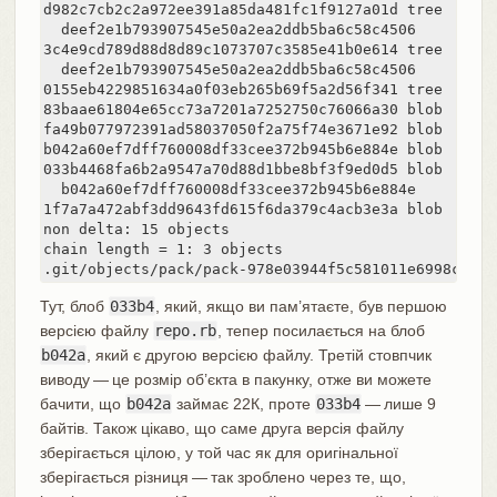
d982c7cb2c2a972ee391a85da481fc1f9127a01d tree   6 1
  deef2e1b793907545e50a2ea2ddb5ba6c58c4506

3c4e9cd789d88d8d89c1073707c3585e41b0e614 tree   8 1
  deef2e1b793907545e50a2ea2ddb5ba6c58c4506

0155eb4229851634a0f03eb265b69f5a2d56f341 tree   71 7
83baae61804e65cc73a7201a7252750c76066a30 blob   10 1
fa49b077972391ad58037050f2a75f74e3671e92 blob   9 18
b042a60ef7dff760008df33cee372b945b6e884e blob   220
033b4468fa6b2a9547a70d88d1bbe8bf3f9ed0d5 blob   9 2
  b042a60ef7dff760008df33cee372b945b6e884e

1f7a7a472abf3dd9643fd615f6da379c4acb3e3a blob   10 1
non delta: 15 objects

chain length = 1: 3 objects

.git/objects/pack/pack-978e03944f5c581011e6998cd0e9
Тут, блоб
033b4
, який, якщо ви пам’ятаєте, був першою
версією файлу
repo.rb
, тепер посилається на блоб
b042a
, який є другою версією файлу. Третій стовпчик
виводу — це розмір об’єкта в пакунку, отже ви можете
бачити, що
b042a
займає 22К, проте
033b4
— лише 9
байтів. Також цікаво, що саме друга версія файлу
зберігається цілою, у той час як для оригінальної
зберігається різниця — так зроблено через те, що,