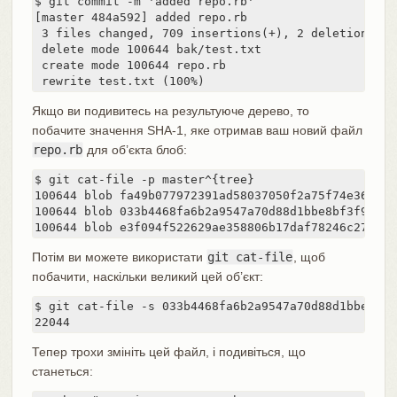
$ git commit -m 'added repo.rb'

[master 484a592] added repo.rb

 3 files changed, 709 insertions(+), 2 deletions(-)

 delete mode 100644 bak/test.txt

 create mode 100644 repo.rb

 rewrite test.txt (100%)
Якщо ви подивитесь на результуюче дерево, то
побачите значення SHA-1, яке отримав ваш новий файл
repo.rb
для об’єкта блоб:
$ git cat-file -p master^{tree}

100644 blob fa49b077972391ad58037050f2a75f74e3671e9
100644 blob 033b4468fa6b2a9547a70d88d1bbe8bf3f9ed0d
100644 blob e3f094f522629ae358806b17daf78246c27c007
Потім ви можете використати
git cat-file
, щоб
побачити, наскільки великий цей об’єкт:
$ git cat-file -s 033b4468fa6b2a9547a70d88d1bbe8bf3f
22044
Тепер трохи змініть цей файл, і подивіться, що
станеться: