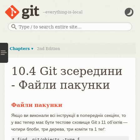
--everything-is-local
Chapters ▾
2nd Edition
10.4 Git зсередини
- Файли пакунки
Файли пакунки
Якщо ви виконали всі інструкції в попередніх секціях, то
у вас тепер має бути тестове сховище Git з 11 обʼєктів —
чотири блоби, три дерева, три коміти та 1 теґ:
$ find .git/objects -type f
