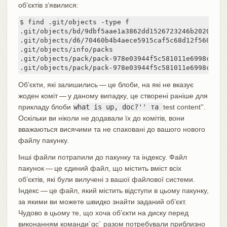
об’єктів з’явилися:
$ find .git/objects -type f

.git/objects/bd/9dbf5aae1a3862dd1526723246b20206e5fc
.git/objects/d6/70460b4b4aece5915caf5c68d12f560a9fe3
.git/objects/info/packs

.git/objects/pack/pack-978e03944f5c581011e6998cd0e9
.git/objects/pack/pack-978e03944f5c581011e6998cd0e9
Об’єкти, які залишились — це блоби, на які не вказує
жоден коміт — у даному випадку, це створені раніше для
прикладу блоби
what is up, doc?'' та
test content''.
Оскільки ви ніколи не додавали їх до комітів, вони
вважаються висячими та не спаковані до вашого нового
файлу пакунку.
Інші файли потрапили до пакунку та індексу. Файл
пакунок — це єдиний файл, що містить вміст всіх
об’єктів, які були вилучені з вашої файлової системи.
Індекс — це файл, який містить відступи в цьому пакунку,
за якими ви можете швидко знайти заданий об’єкт.
Чудово в цьому те, що хоча об’єкти на диску перед
виконанням команди`gc` разом потребували приблизно