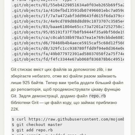
.git/objects/01/55eb4229851634a0f03eb265b69f5a2d56f
.git/objects/1a/410efbd13591db07496601ebc7a059dd55c
.git/objects/1f/7a7a472abf3dd9643fd615f6da379c4acb3
.git/objects/3c/4e9cd789d88d8d89c1073707c3585e41b0e
.git/objects/83/baae61804e65cc73a7201a7252750c76066
.git/objects/95/85191f37f7b0fb9444f35a9bf50de191bead
.git/objects/ca/c0cab538b970a37ea1e769cbbde608743bc
.git/objects/d6/70460b4b4aece5915caf5c68d12f560a9fe
.git/objects/d8/329fc1cc938780ffdd9f94e0d364e0ea74f
.git/objects/fa/49b077972391ad58037050f2a75f74e3671
.git/objects/fd/f4fc3344e67ab068f836878b6c4951e3b15
Git стискає вміст цих файлів за допомогою zlib, і ви
зберігаєте небагато, отже всі файли разом займають
лише 925 байтів. Тепер вам треба додати більший файл
до репозиторія, щоб продемонструвати цікаву функцію
Git. Задля демонстрації, додамо файл
repo.rb
бібліотеки Grit — це файл коду, що займає приблизно
22К.
$ curl https://raw.githubusercontent.com/mojombo/gr
$ git checkout master

$ git add repo.rb
