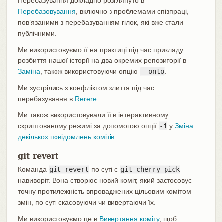
Перебазування докладно розглянуто в
Перебазовування
, включно з проблемами співпраці,
повʼязаними з перебазуванням гілок, які вже стали
публічними.
Ми використовуємо її на практиці під час прикладу
розбиття нашої історії на два окремих репозиторії в
Заміна
, також використовуючи опцію
--onto
.
Ми зустрілись з конфліктом злиття під час
перебазування в
Rerere
.
Ми також використовували її в інтерактивному
скриптованому режимі за допомогою опції
-i
у
Зміна
декількох повідомлень комітів
.
git revert
Команда
git revert
по суті є
git cherry-pick
навиворіт. Вона створює новий коміт, який застосовує
точну протилежність впроваджених цільовим комітом
змін, по суті скасовуючи чи вивертаючи їх.
Ми використовуємо це в
Вивертання коміту
, щоб