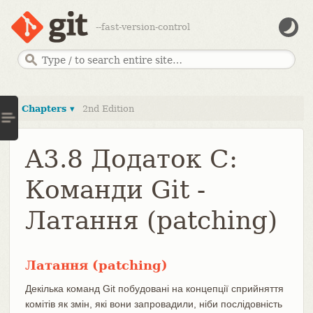
--fast-version-control
Chapters ▾
2nd Edition
A3.8 Додаток C:
Команди Git -
Латання (patching)
Латання (patching)
Декілька команд Git побудовані на концепції сприйняття
комітів як змін, які вони запровадили, ніби послідовність