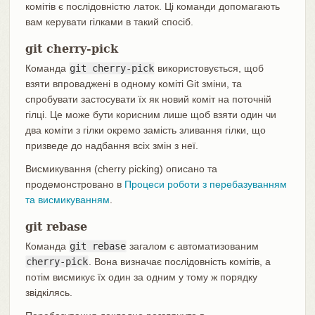
комітів є послідовністю латок. Ці команди допомагають
вам керувати гілками в такий спосіб.
git cherry-pick
Команда
git cherry-pick
використовується, щоб
взяти впроваджені в одному коміті Git зміни, та
спробувати застосувати їх як новий коміт на поточній
гілці. Це може бути корисним лише щоб взяти один чи
два коміти з гілки окремо замість зливання гілки, що
призведе до надбання всіх змін з неї.
Висмикування (cherry picking) описано та
продемонстровано в
Процеси роботи з перебазуванням
та висмикуванням
.
git rebase
Команда
git rebase
загалом є автоматизованим
cherry-pick
. Вона визначає послідовність комітів, а
потім висмикує їх один за одним у тому ж порядку
звідкілясь.