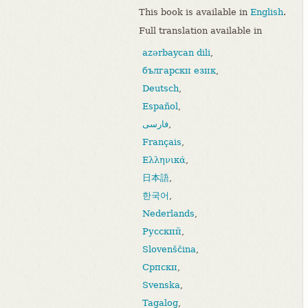
This book is available in
English
.
Full translation available in
azərbaycan dili
,
български език
,
Deutsch
,
Español
,
فارسی
,
Français
,
Ελληνικά
,
日本語
,
한국어
,
Nederlands
,
Русский
,
Slovenščina
,
Српски
,
Svenska
,
Tagalog
,