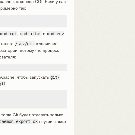
ache как сервер CGI. Если у вас
примерно так:
mod_cgi
,
mod_alias
и
mod_env
.
аталога
/srv/git
в значение
позитории, потому что процесс
ователя:
Apache, чтобы запускать
git-
git
.
, тогда Git будет отдавать только
daemon-export-ok
внутри, также