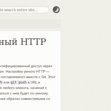
Умный HTTP
тентифицированный доступ через
угое. Настройка умного HTTP —
, поставляемого вместе с Git. Этот
ch
или
git push
в URL и
я любого клиента, начиная с
щаться с ним будет по-умному,
ения обратно совместимыми со