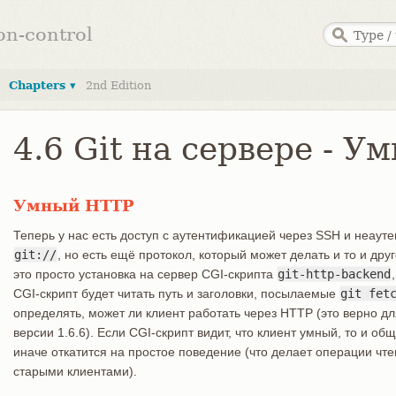
ion-control
Chapters ▾
2nd Edition
4.6 Git на сервере - 
Умный HTTP
Теперь у нас есть доступ с аутентификацией через SSH и неау
git://
, но есть ещё протокол, который может делать и то и др
это просто установка на сервер CGI-скрипта
git-http-backend
CGI-скрипт будет читать путь и заголовки, посылаемые
git fet
определять, может ли клиент работать через HTTP (это верно дл
версии 1.6.6). Если CGI-скрипт видит, что клиент умный, то и об
иначе откатится на простое поведение (что делает операции чт
старыми клиентами).