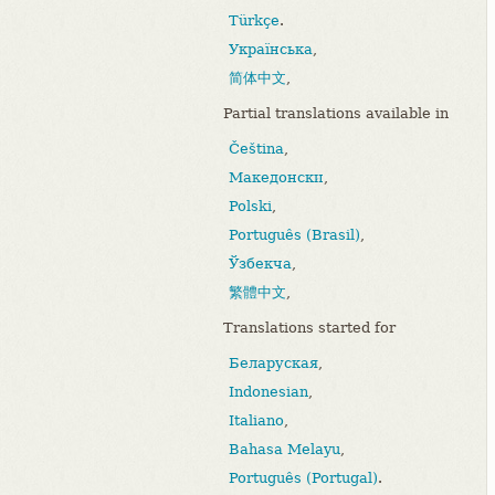
Türkçe
.
Українська
,
简体中文
,
Partial translations available in
Čeština
,
Македонски
,
Polski
,
Português (Brasil)
,
Ўзбекча
,
繁體中文
,
Translations started for
Беларуская
,
Indonesian
,
Italiano
,
Bahasa Melayu
,
Português (Portugal)
.