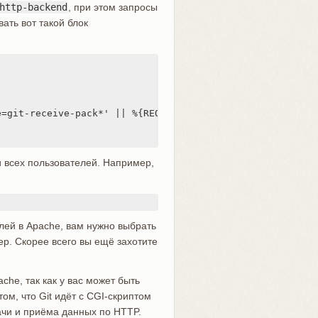
http-backend
, при этом запросы
ать вот такой блок
=git-receive-pack*' || %{REQUEST_URI} =~ m#/git-receive-
 всех пользователей. Например,
ей в Apache, вам нужно выбрать
р. Скорее всего вы ещё захотите
che, так как у вас может быть
ом, что Git идёт с CGI-скриптом
ачи и приёма данных по HTTP.