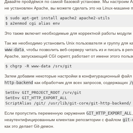
Давайте пройдёмся по самой базовой установке. Мы настроим Ap
не установлен Apache, вы можете сделать это на Linux-машине 
$ sudo apt-get install apache2 apache2-utils

$ a2enmod cgi alias env
Это также включит необходимые для корректной работы модули
Так же необходимо установить Unix пользователя и группу для к
www-data
, чтобы позволить веб-серверу читать из и писать в ре
Apache, запускающий CGI скрипт, работает от имени этого польз
$ chgrp -R www-data /srv/git
Затем добавим некоторые настройки в конфигурационный файл 
http-backend
как обработчик для всех запросов, содержащих
/
SetEnv GIT_PROJECT_ROOT /srv/git

SetEnv GIT_HTTP_EXPORT_ALL

ScriptAlias /git/ /usr/lib/git-core/git-http-backend/
Если пропустить переменную окружения
GIT_HTTP_EXPORT_ALL
неаутентифицированным клиентам репозитории с файлом
git-
как это делает Git-демон.