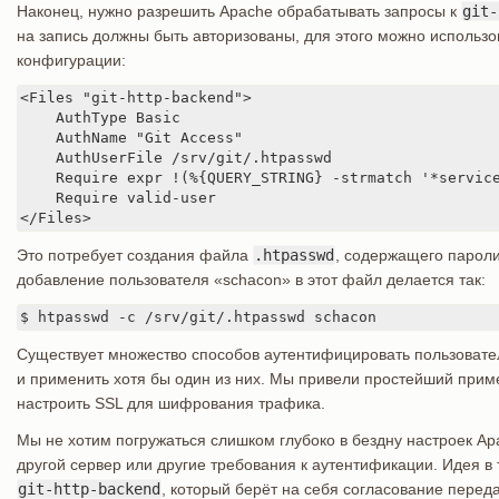
Наконец, нужно разрешить Apache обрабатывать запросы к
git-
на запись должны быть авторизованы, для этого можно использов
конфигурации:
<Files "git-http-backend">

    AuthType Basic

    AuthName "Git Access"

    AuthUserFile /srv/git/.htpasswd

    Require expr !(%{QUERY_STRING} -strmatch '*service
    Require valid-user

</Files>
Это потребует создания файла
.htpasswd
, содержащего пароли
добавление пользователя «schacon» в этот файл делается так:
$ htpasswd -c /srv/git/.htpasswd schacon
Существует множество способов аутентифицировать пользовател
и применить хотя бы один из них. Мы привели простейший приме
настроить SSL для шифрования трафика.
Мы не хотим погружаться слишком глубоко в бездну настроек Apa
другой сервер или другие требования к аутентификации. Идея в т
git-http-backend
, который берёт на себя согласование перед