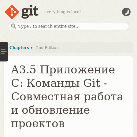
--everything-is-local
Chapters ▾
2nd Edition
A3.5 Приложение
C: Команды Git -
Совместная работа
и обновление
проектов