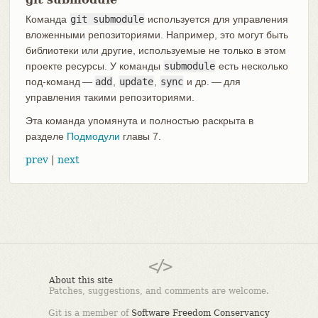
Команда
git submodule
используется для управления
вложенными репозиториями. Например, это могут быть
библиотеки или другие, используемые не только в этом
проекте ресурсы. У команды
submodule
есть несколько
под-команд —
add
,
update
,
sync
и др. — для
управления такими репозиториями.
Эта команда упомянута и полностью раскрыта в
разделе
Подмодули
главы 7.
prev
|
next
About this site
Patches, suggestions, and comments are welcome.
Git is a member of
Software Freedom Conservancy