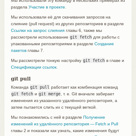
Мы использовали эту команду в нескольких примерах из
раздела
Участие в проекте
.
Мы использовали её для скачивания запросов на
слияние (pull request) из других репозиториев в разделе
Ссылки на запрос слияния
главы 6, также мы
рассмотрели использование
git fetch
для работы с
упакованными репозиториями в разделе
Создание
пакетов
главы 7.
Мы рассмотрели тонкую настройку
git fetch
в главе и
Спецификации ссылок
.
git pull
Команда
git pull
работает как комбинация команд
git fetch
и
git merge
, т. е. Git вначале забирает
изменения из указанного удалённого репозитория, а
затем пытается слить их с текущей веткой.
Мы познакомились с ней в разделе
Получение
изменений из удалённого репозитория — Fetch и Pull
главы 2 и показали как узнать, какие изменения будут