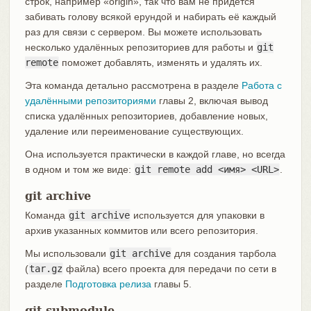
строк, например «origin», так что вам не придётся
забивать голову всякой ерундой и набирать её каждый
раз для связи с сервером. Вы можете использовать
несколько удалённых репозиториев для работы и
git
remote
поможет добавлять, изменять и удалять их.
Эта команда детально рассмотрена в разделе
Работа с
удалёнными репозиториями
главы 2, включая вывод
списка удалённых репозиториев, добавление новых,
удаление или переименование существующих.
Она используется практически в каждой главе, но всегда
в одном и том же виде:
git remote add <имя> <URL>
.
git archive
Команда
git archive
используется для упаковки в
архив указанных коммитов или всего репозитория.
Мы использовали
git archive
для создания тарбола
(
tar.gz
файла) всего проекта для передачи по сети в
разделе
Подготовка релиза
главы 5.
git submodule