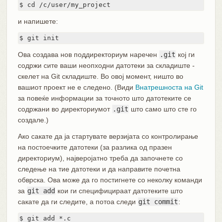
$ cd /c/user/my_project
и напишете:
$ git init
Ова создава нов поддиректориум наречен
.git
кој ги
содржи сите ваши неопходни датотеки за складиште -
скелет на Git складиште. Во овој момент, ништо во
вашиот проект не е следено. (Види
Внатрешноста на Git
за повеќе информации за точното што датотеките се
содржани во директориумот
.git
што само што сте го
создале.)
Ако сакате да ја стартувате верзијата со контролирање
на постоечките датотеки (за разлика од празен
директориум), најверојатно треба да започнете со
следење на тие датотеки и да направите почетна
обврска. Ова може да го постигнете со неколку команди
за
git add
кои ги специфицираат датотеките што
сакате да ги следите, а потоа следи
git commit
:
$ git add *.c
