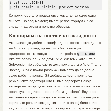
$ git add LICENSE

$ git commit -m 'initial project version'
Ќе поминеме што прават овие команди за само една
минута. Во овој момент, имате репозиториум Git со
следени датотеки и почетна обврска.
Клонирање на постоечки складиште
Ако сакате да добиете копија од постоечкото складиште
на Git - на пример, проект што би сакале да
придонесете - командата што ви треба е
git clone
.
Ако сте запознаени со други VCS системи како што е
Subversion, ќе забележите дека командата е "клон", а не
"исход". Ова е важна разлика - наместо да се добие
само работна копија, Git добива целосна копија од
речиси сите податоци што ги има серверот. Секоја
верзија на секоја датотека за историјата на проектот се
повлекува по дифолт кога работи 'git clone`. Всушност,
ако вашиот серверски диск е оштетен, често може да го
користите речиси секој од клоновите на кој било клиент
за да го поставите серверот назад во состојбата во која