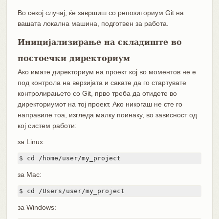
Во секој случај, ќе завршиш со репозиториум Git на
вашата локална машина, подготвен за работа.
Иницијализирање на складиште во
постоечки директориум
Ако имате директориум на проект кој во моментов не е
под контрола на верзијата и сакате да го стартувате
контролирањето со Git, прво треба да отидете во
директориумот на тој проект. Ако никогаш не сте го
направиле тоа, изгледа малку поинаку, во зависност од
кој систем работи:
за Linux:
$ cd /home/user/my_project
за Mac:
$ cd /Users/user/my_project
за Windows: