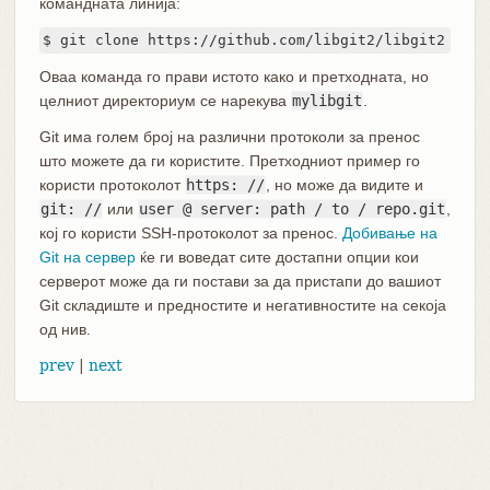
командната линија:
$ git clone https://github.com/libgit2/libgit2 myli
Оваа команда го прави истото како и претходната, но
целниот директориум се нарекува
mylibgit
.
Git има голем број на различни протоколи за пренос
што можете да ги користите. Претходниот пример го
користи протоколот
https: //
, но може да видите и
git: //
или
user @ server: path / to / repo.git
,
кој го користи SSH-протоколот за пренос.
Добивање на
Git на сервер
ќе ги воведат сите достапни опции кои
серверот може да ги постави за да пристапи до вашиот
Git складиште и предностите и негативностите на секоја
од нив.
prev
|
next