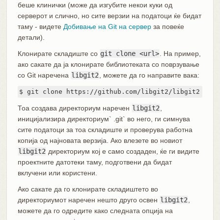
беше клинички (може да изгубите некои куки од
серверот и слично, но сите верзии на податоци ќе бидат
таму - видете
Добивање на Git на сервер
за повеќе
детали).
Клонирате складиште со
git clone <url>
. На пример,
ако сакате да ја клонирате библиотеката со поврзување
со Git наречена
libgit2
, можете да го направите вака:
$ git clone https://github.com/libgit2/libgit2
Тоа создава директориум наречен
libgit2
,
иницијализира директориум` .git` во него, ги симнува
сите податоци за тоа складиште и проверува работна
копија од најновата верзија. Ако влезете во новиот
libgit2
директориум кој е само создаден, ќе ги видите
проектните датотеки таму, подготвени да бидат
вклучени или користени.
Ако сакате да го клонирате складиштето во
директориумот наречен нешто друго освен
libgit2
,
можете да го одредите како следната опција на