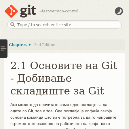
--fast-version-control
Chapters ▾
2nd Edition
2.1 Основите на Git
- Добивање
складиште за Git
Ако можете да прочитате само едно поглавје за да
одите со Git, тоа е тоа. Ова поглавје ја опфаќа секоја
основна команда што ви е потребна за да го направите
огромното мнозинство на работи што на крајот ќе го