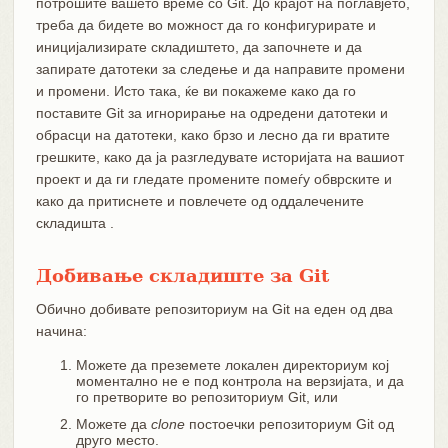
потрошите вашето време со Git. До крајот на поглавјето,
треба да бидете во можност да го конфигурирате и
иницијализирате складиштето, да започнете и да
запирате датотеки за следење и да направите промени
и промени. Исто така, ќе ви покажеме како да го
поставите Git за игнорирање на одредени датотеки и
обрасци на датотеки, како брзо и лесно да ги вратите
грешките, како да ја разгледувате историјата на вашиот
проект и да ги гледате промените помеѓу обврските и
како да притиснете и повлечете од оддалечените
складишта .
Добивање складиште за Git
Обично добивате репозиториум на Git на еден од два
начина:
Можете да преземете локален директориум кој
моментално не е под контрола на верзијата, и да
го претворите во репозиториум Git, или
Можете да
clone
постоечки репозиториум Git од
друго место.