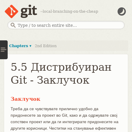
--local-branching-on-the-cheap
Chapters ▾
2nd Edition
5.5 Дистрибуиран
Git - Заклучок
Заклучок
Треба да се чувствувате прилично удобно да
придонесете за проект во Git, како и да одржувате свој
сопствен проект или да ги интегрирате придонесите на
другите корисници. Честитки на станување ефективен