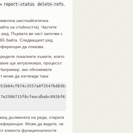
ая
report-status
,
delete-refs
,
-символна шестнайсетична
байта на стойността). Частите
ред. Първата ви част започва с
 165 байта. Следващият ред
референции да показва.
ределя локалните къмити, които
уване ще актуализира, процесът
Например, ако обновявате
т може да изглежда така:
51b64cf874c3557a0f3547bd83b3ff6 \

7e2506715f8cfeacdbabc092bf63e8d \

жащ дължината на реда, старата
 референция. Може да видите, че
от клиента функционалности