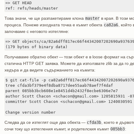
=> GET HEAD

ref: refs/heads/master
Това значи, че ще разпакетираме клона
master
в края. В този м
процеса. Понеже изходната точка е къмит обекта
ca82a6
, който
започваме с неговото изтегляне:
=> GET objects/ca/82a6dff817ec66f44342007202690a937639
(179 bytes of binary data)
Получаваме обратно обект — този обект е в loose формат на сър
статична HTTP GET заявка. Можете да използвате zlib за да го 
хедъра и да видите съдържанието на къмита:
$ git cat-file -p ca82a6dff817ec66f44342007202690a9376
tree cfda3bf379e4f8dba8717dee55aab78aef7f4daf

parent 085bb3bcb608e1e8451d4b2432f8ecbe6306e7e7

author Scott Chacon <schacon@gmail.com> 1205815931 -07
committer Scott Chacon <schacon@gmail.com> 1240030591 
Change version number
Следва да се изтеглят още два обекта —
cfda3b
, което е дърво
сочи току що изтегления къмит, и родителския къмит
085bb3
: