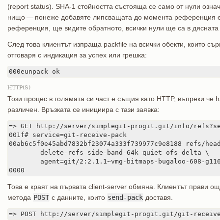
(report status). SHA-1 стойността състояща се само от нули озна
нищо — понеже добавяте липсващата до момента референция ex
референция, ще видите обратното, всички нули ще са в дясната
След това клиентът изпраща packfile на всички обекти, които с
отговаря с индикация за успех или грешка:
000eunpack ok
HTTP(S)
Този процес в голямата си част е същия като HTTP, въпреки че 
различен. Връзката се инициира с тази заявка:
=> GET http://server/simplegit-progit.git/info/refs?se
001f# service=git-receive-pack

00ab6c5f0e45abd7832bf23074a333f739977c9e8188 refs/head
	delete-refs side-band-64k quiet ofs-delta \

	agent=git/2:2.1.1~vmg-bitmaps-bugaloo-608-g116744e

0000
Това е краят на първата client-server обмяна. Клиентът прави ощ
метода
POST
с данните, които
send-pack
доставя.
=> POST http://server/simplegit-progit.git/git-receiv