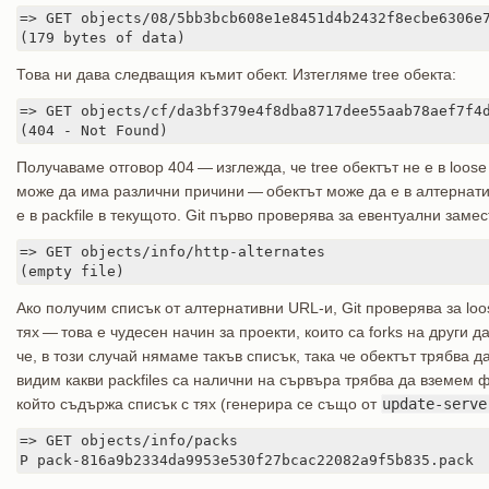
=> GET objects/08/5bb3bcb608e1e8451d4b2432f8ecbe6306e7
(179 bytes of data)
Това ни дава следващия къмит обект. Изтегляме tree обекта:
=> GET objects/cf/da3bf379e4f8dba8717dee55aab78aef7f4d
(404 - Not Found)
Получаваме отговор 404 — изглежда, че tree обектът не е в loos
може да има различни причини — обектът може да е в алтернат
е в packfile в текущото. Git първо проверява за евентуални замес
=> GET objects/info/http-alternates

(empty file)
Ако получим списък от алтернативни URL-и, Git проверява за loo
тях — това е чудесен начин за проекти, които са forks на други 
че, в този случай нямаме такъв списък, така че обектът трябва да 
видим какви packfiles са налични на сървъра трябва да вземем
който съдържа списък с тях (генерира се също от
update-serve
=> GET objects/info/packs

P pack-816a9b2334da9953e530f27bcac22082a9f5b835.pack