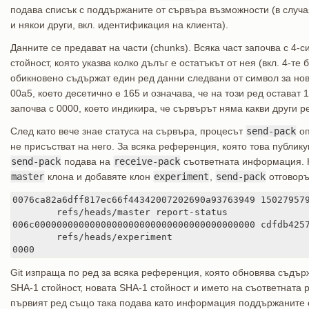
подава списък с поддържаните от сървъра възможности (в случ
и някои други, вкл. идентификация на клиента).
Данните се предават на части (chunks). Всяка част започва с 4
стойност, която указва колко дълъг е остатъкът от нея (вкл. 4-те 
обикновено съдържат един ред данни следвани от символ за нов 
00a5, което десетично е 165 и означава, че на този ред остават
започва с 0000, което индикира, че сървърът няма какви други 
След като вече знае статуса на сървъра, процесът
send-pack
оп
не присъстват на него. За всяка референция, която това публик
send-pack
подава на
receive-pack
съответната информация. 
master
клона и добавяте клон
experiment
,
send-pack
отговоръ
0076ca82a6dff817ec66f44342007202690a93763949 150279579
	refs/heads/master report-status

006c0000000000000000000000000000000000000000 cdfdb4257
	refs/heads/experiment

0000
Git изпраща по ред за всяка референция, която обновява съдър
SHA-1 стойност, новата SHA-1 стойност и името на съответната
първият ред също така подава като информация поддържаните 