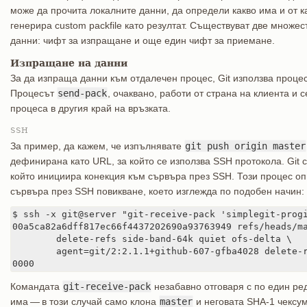
може да прочита локалните данни, да определи какво има и от к
генерира custom packfile като резултат. Съществуват две множе
данни: чифт за изпращане и още един чифт за приемане.
Изпращане на данни
За да изпраща данни към отдалечен процес, Git използва проце
Процесът
send-pack
, очаквано, работи от страна на клиента и 
процеса в другия край на връзката.
SSH
За пример, да кажем, че изпълнявате
git push origin master
дефинирана като URL, за който се използва SSH протокола. Git 
който инициира конекция към сървъра през SSH. Този процес оп
сървъра през SSH повикване, което изглежда по подобен начин:
$ ssh -x git@server "git-receive-pack 'simplegit-progi
00a5ca82a6dff817ec66f4437202690a93763949 refs/heads/ma
	delete-refs side-band-64k quiet ofs-delta \

	agent=git/2:2.1.1+github-607-gfba4028 delete-refs

0000
Командата
git-receive-pack
незабавно отговаря с по един ре
има — в този случай само клона
master
и неговата SHA-1 чексу