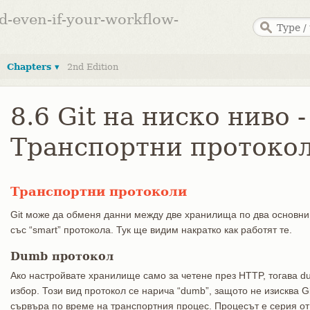
ed-even-if-your-workflow-
Chapters ▾
2nd Edition
8.6 Git на ниско ниво -
Транспортни протоко
Транспортни протоколи
Git може да обменя данни между две хранилища по два основни 
със “smart” протокола. Тук ще видим накратко как работят те.
Dumb протокол
Ако настройвате хранилище само за четене през HTTP, тогава d
избор. Този вид протокол се нарича “dumb”, защото не изисква Git
сървъра по време на транспортния процес. Процесът е серия о