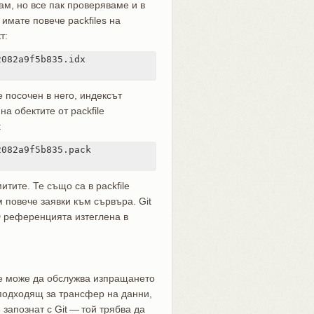
там, но все пак проверяваме и в
 имате повече packfiles на
т:
082a9f5b835.idx

 посочен в него, индексът
а обектите от packfile
:
082a9f5b835.pack

тите. Те също са в packfile
м повече заявки към сървъра. Git
D референцията изтеглена в
не може да обслужва изпращането
-подходящ за трансфер на данни,
 запознат с Git — той трябва да