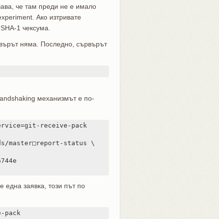
чава, че там преди не е имало
periment. Ако изтривате
 SHA-1 чексума.
ървърът няма. Последно, сървърът
handshaking механизмът е по-
rvice=git-receive-pack

s/master□report-status \

е една заявка, този път по
e-pack