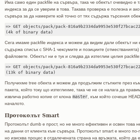
Има само един packfile на сървъра, така че обектът очевидно е 
индекса за да се уверим в това. Такава проверка е полезна и ако
сървъра за да намерите кой точно от тях съдържа търсения обек
=> GET objects/pack/pack-816a9b2334da9953e530f27bcac22
(4k of binary data)
Сега имаме packfile индекса и можем да видим дали обектът ни е
съдържа списък с SHA-1 чексумите и позициите (отместванията) н
файловете. Обектът ни е тук и следва да изтеглим целия packfile
=> GET objects/pack/pack-816a9b2334da9953e530f27bcac22
(13k of binary data)
Получихме tree обекта и можем да продължим стъпките през къми
пакета, който току що изтеглихме, така че не се налага да прави
извлича работно копие от клона
master
, към който сочеше HEA
началото.
Протоколът Smart
Протоколът dumb е прост, но не много ефективен и освен това 
на данни от клиента към сървъра. Протоколът smart е много по
но изисква процес в отдалечената страна на връзката, който да е