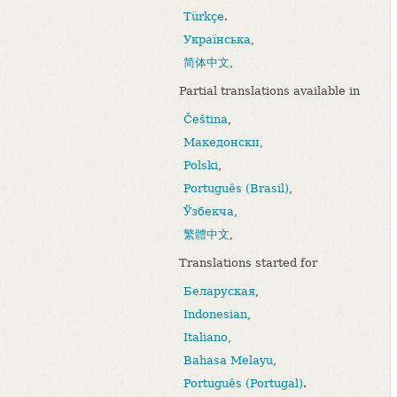
Türkçe
.
Українська
,
简体中文
,
Partial translations available in
Čeština
,
Македонски
,
Polski
,
Português (Brasil)
,
Ўзбекча
,
繁體中文
,
Translations started for
Беларуская
,
Indonesian
,
Italiano
,
Bahasa Melayu
,
Português (Portugal)
.