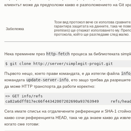
клиентът може да предположи какво е разположението на Git хр
Този вид протокол вече се използва сравните
гарантира защитата на данните, така че повеч
Забележка
premises) ще откажат използването му. Преп
протокола, който ще разгледаме след малко.
Нека преминем през
http-fetch
процеса за библиотеката simple
$ git clone http://server/simplegit-progit.git
Първото нещо, което прави командата, е да изтегли файла
info
командата
update-server-info
, ето защо трябва да разрешите
да може HTTP транспорта да работи коректно:
=> GET info/refs

ca82a6dff817ec66f44342007202690a93763949     refs/hea
Сега имате списък на отдалечените референции и SHA-1 стойно
какво сочи референцията HEAD, така че да знаем какво да извле
когато сме готови: