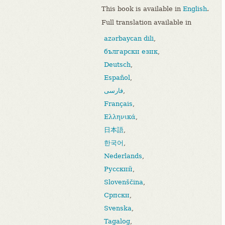
This book is available in
English
.
Full translation available in
azərbaycan dili
,
български език
,
Deutsch
,
Español
,
فارسی
,
Français
,
Ελληνικά
,
日本語
,
한국어
,
Nederlands
,
Русский
,
Slovenščina
,
Српски
,
Svenska
,
Tagalog
,