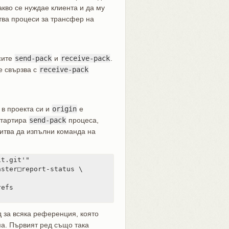
акво се нуждае клиента и да му
ства процеси за трансфер на
сите
send-pack
и
receive-pack
.
се свързва с
receive-pack
в проекта си и
origin
е
стартира
send-pack
процеса,
итва да изпълни команда на
t.git'"

ster□report-status \

д за всяка референция, която
ма. Първият ред също така