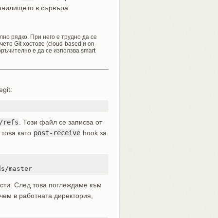
анилището в сървъра.
лно рядко. При него е трудно да се
ето Git хостове (cloud-based и on-
оръчително е да се използва smart
git:
/refs
. Този файл се записва от
 това като
post-receive
hook за
ds/master
сти. След това поглеждаме към
чем в работната директория,