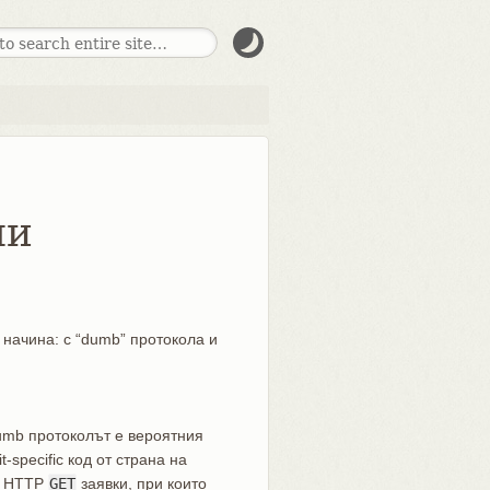
ли
начина: с “dumb” протокола и
umb протоколът е вероятния
-specific код от страна на
т HTTP
GET
заявки, при които