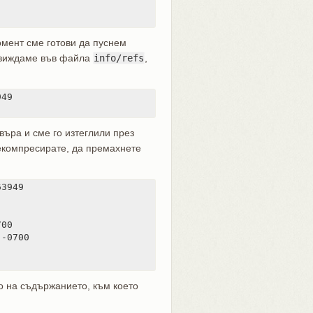
омент сме готови да пуснем
 виждаме във файла
info/refs
,
49

въра и сме го изтеглили през
декомпресирате, да премахнете
3949

00

-0700

то на съдържанието, към което