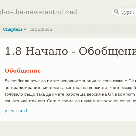
ed-is-the-new-centralized
Chapters ▾
2nd Edition
1.8 Начало - Обобщен
Обобщение
Би трябвало вече да имате основните знания за това какво е Git 
централизираните системи за контрол на версиите, които може б
трябвало също така да имате работеща версия на Git в компютър
вашата идентичност. Сега е време да научим няколко основни не
prev
|
next