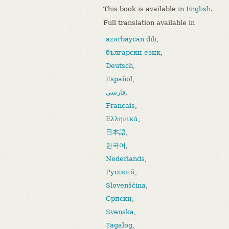
This book is available in
English
.
Full translation available in
azərbaycan dili
,
български език
,
Deutsch
,
Español
,
فارسی
,
Français
,
Ελληνικά
,
日本語
,
한국어
,
Nederlands
,
Русский
,
Slovenščina
,
Српски
,
Svenska
,
Tagalog
,