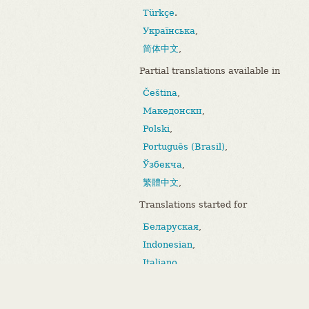
Türkçe
.
Українська
,
简体中文
,
Partial translations available in
Čeština
,
Македонски
,
Polski
,
Português (Brasil)
,
Ўзбекча
,
繁體中文
,
Translations started for
Беларуская
,
Indonesian
,
Italiano
,
Bahasa Melayu
,
Português (Portugal)
.